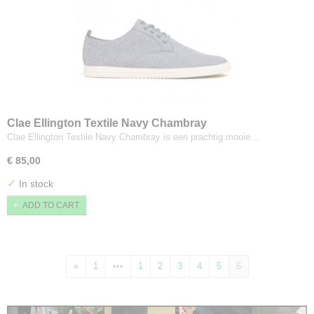
Clae Ellington Textile Navy Chambray
Clae Ellington Textile Navy Chambray is een prachtig mooie…
€ 85,00
✓
In stock
ADD TO CART
«
1
•••
1
2
3
4
5
6