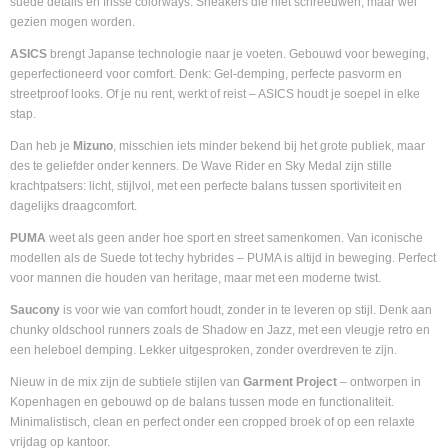
suède details en frisse colorways. Sneakers die niet schreeuwen, maar wel
gezien mogen worden.
ASICS
brengt Japanse technologie naar je voeten. Gebouwd voor beweging,
geperfectioneerd voor comfort. Denk: Gel-demping, perfecte pasvorm en
streetproof looks. Of je nu rent, werkt of reist – ASICS houdt je soepel in elke
stap.
Dan heb je
Mizuno
, misschien iets minder bekend bij het grote publiek, maar
des te geliefder onder kenners. De Wave Rider en Sky Medal zijn stille
krachtpatsers: licht, stijlvol, met een perfecte balans tussen sportiviteit en
dagelijks draagcomfort.
PUMA
weet als geen ander hoe sport en street samenkomen. Van iconische
modellen als de Suede tot techy hybrides – PUMA is altijd in beweging. Perfect
voor mannen die houden van heritage, maar met een moderne twist.
Saucony
is voor wie van comfort houdt, zonder in te leveren op stijl. Denk aan
chunky oldschool runners zoals de Shadow en Jazz, met een vleugje retro en
een heleboel demping. Lekker uitgesproken, zonder overdreven te zijn.
Nieuw in de mix zijn de subtiele stijlen van
Garment Project
– ontworpen in
Kopenhagen en gebouwd op de balans tussen mode en functionaliteit.
Minimalistisch, clean en perfect onder een cropped broek of op een relaxte
vrijdag op kantoor.