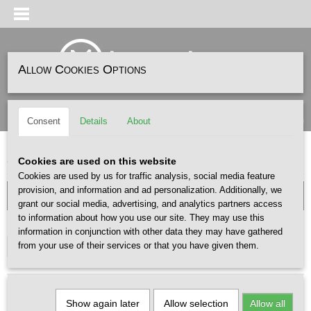
Allow Cookies Options
Log in
Register
SHOPPING CART
(0)
Consent
Details
About
No items
Home
>
SNEAKERS
>
- HEREN /X SNEAKERS
Cookies are used on this website
Cookies are used by us for traffic analysis, social media feature
provision, and information and ad personalization. Additionally, we
grant our social media, advertising, and analytics partners access
to information about how you use our site. They may use this
GENDER
information in conjunction with other data they may have gathered
from your use of their services or that you have given them.
Select one or more options
Show again later
Allow selection
Allow all
Sort by: