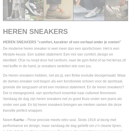
HEREN SNEAKERS
HEREN SNEAKERS "comfort, karakter of een verhaal onder je voeten"
De moderne heren sneaker is veel meer dan een sportschoen. Het is een
lifestyle-keuze. Een subtiel statement. Een mix van comfort, design en
identiteit. Of je nu loopt door het centrum, naar de gym fietst of op het terras zit
met koffie in de hand, je sneakers vertellen iets over jou.
De Heren sneakers hebben, net als jij, een flinke evolutie doorgemaakt. Waar
de dames sneaker ooit begon als een functionele schoen voor de sportzaal,
groeide die langzaam uit tot een modieus statement. En de heren sneakers?
Die is meegegroeid, van sportschool essential naar cultureel fenomeen.
Vandaag de dag zijn heren sneakers net zo goed thuis onder een jeans als
onder een pak. En bij heren sneakers brengen we merken samen die deze
transitie perfect snappen.
Neem
Karhu
– Finse precisie meets retro soul. Sinds 1916 al bezig met
performance en design, maar vandaag de dag geliefd om z’n cleane lijnen,