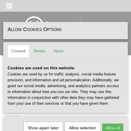
Allow Cookies Options
Log in
Register
SHOPPING CART
(0)
Consent
Details
About
No items
Home
>
SHOP BY BRAND
> STANCE
Cookies are used on this website
Cookies are used by us for traffic analysis, social media feature
provision, and information and ad personalization. Additionally, we
SHOP BY BRAND
grant our social media, advertising, and analytics partners access
to information about how you use our site. They may use this
ASICS
information in conjunction with other data they may have gathered
CARHARTT WIP
from your use of their services or that you have given them.
PUMA
KARHU
CLAE
Show again later
Allow selection
Allow all