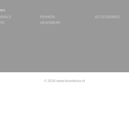
ies
RIVALS
FASHION
ACCESSOIRES
RS
HEADWEAR
© 2026 www.boomboxx.nl