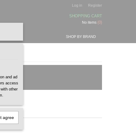
Log in
Register
SHOPPING CART
(0)
No items
SHOP BY BRAND
ion and ad
ners access
 with other
m.
ot agree