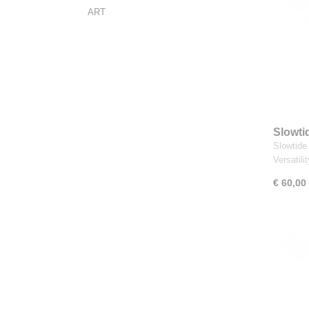
ART
Slowti
Towel
Slowtide
Versatil
€ 60,00