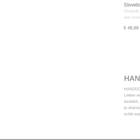
Slowti
Slowtide
met kun
€ 45,00
HAN
HANDDOEK
Lekker ee
kwaliteit
je strand
echte eye