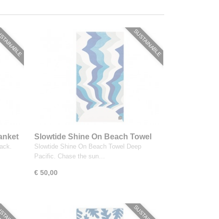
STAINABLE
SUSTAINABLE
anket
Slowtide Shine On Beach Towel
Deep Pacific
ack.
Slowtide Shine On Beach Towel Deep
Pacific. Chase the sun…
€ 50,00
STAINABLE
SUSTAINABLE