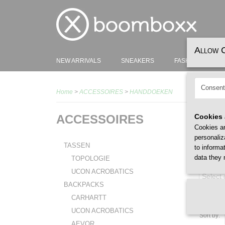
Allow 
NEW ARRIVALS
SNEAKERS
FASHION
H
Consent
Home
>
ACCESSOIRES
>
HANDDOEKEN
ACCESSOIRES
Cookies 
Cookies ar
personaliz
TASSEN
to informa
data they 
TOPOLOGIE
GENDER
UCON ACROBATICS
Select
BACKPACKS
CARHARTT
UCON ACROBATICS
Sort by:
AEVOR