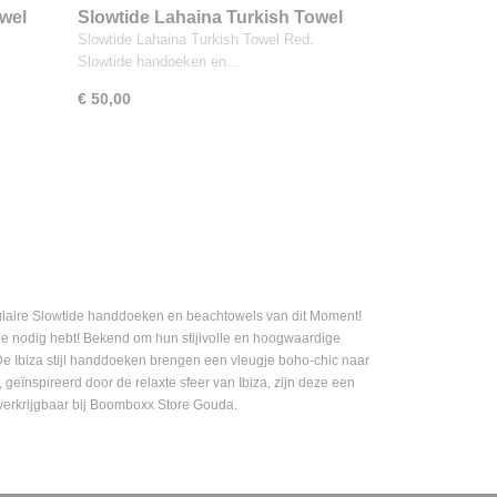
owel
Slowtide Lahaina Turkish Towel
Red
.
Slowtide Lahaina Turkish Towel Red.
Slowtide handoeken en…
€ 50,00
ire Slowtide handdoeken en beachtowels van dit Moment!
 je nodig hebt! Bekend om hun stijlvolle en hoogwaardige
. De Ibiza stijl handdoeken brengen een vleugje boho-chic naar
geïnspireerd door de relaxte sfeer van Ibiza, zijn deze een
n verkrijgbaar bij Boomboxx Store Gouda.