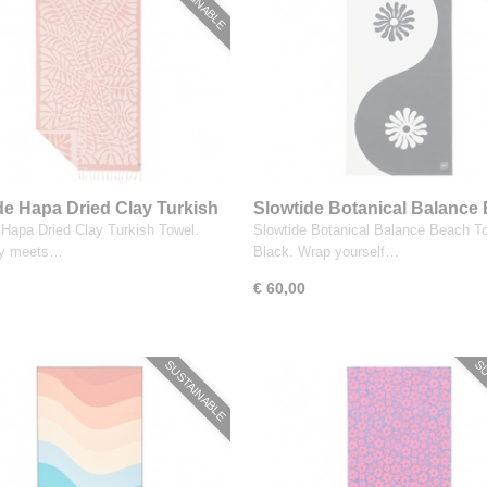
de Hapa Dried Clay Turkish
Slowtide Botanical Balance
Towel Black
 Hapa Dried Clay Turkish Towel.
Slowtide Botanical Balance Beach T
ity meets…
Black. Wrap yourself…
€ 60,00
SUSTAINABLE
SU