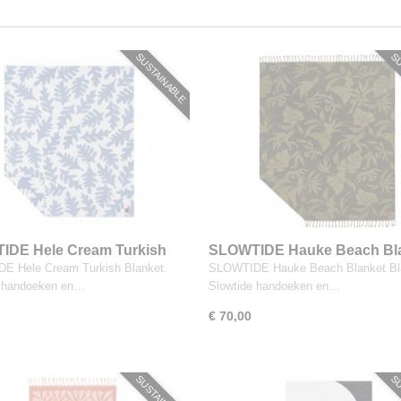
SUSTAINABLE
SU
IDE Hele Cream Turkish
SLOWTIDE Hauke Beach Bl
t
Black
E Hele Cream Turkish Blanket.
SLOWTIDE Hauke Beach Blanket Bl
e handoeken en…
Slowtide handoeken en…
€ 70,00
SUSTAINABLE
SU