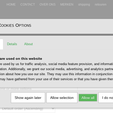
HOME
CONTACT
OVER ONS
MERKEN
shipping
retouren
Cookies Options
EADWEAR
ACCESSOIRES
Details
About
are used on this website
e used by us for traffic analysis, social media feature provision, and informat
ation. Additionally, we grant our social media, advertising, and analytics part
tion about how you use our site. They may use this information in conjunction
may have gathered from your use of their services or that you have given the
 one or more options
Show again later
Allow selection
Allow all
I do n