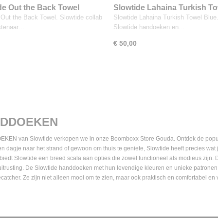
de Out the Back Towel
Slowtide Lahaina Turkish T
Blue
 Out the Back Towel. Slowtide collab
Slowtide Lahaina Turkish Towel Blue
stenaar…
Slowtide handoeken en…
€ 50,00
DDOEKEN
EN van Slowtide verkopen we in onze Boomboxx Store Gouda. Ontdek de popula
n dagje naar het strand of gewoon om thuis te geniete, Slowtide heeft precies wat
, biedt Slowtide een breed scala aan opties die zowel functioneel als modieus zijn
uitrusting. De Slowtide handdoeken met hun levendige kleuren en unieke patronen, 
catcher. Ze zijn niet alleen mooi om te zien, maar ook praktisch en comfortabel e