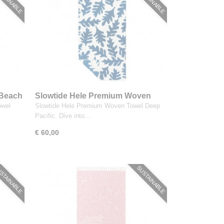
 Beach
Slowtide Hele Premium Woven
Towel Deep Pacific
owel
Slowtide Hele Premium Woven Towel Deep
Pacific. Dive into…
€ 60,00
STAINABLE
SUSTAINABLE