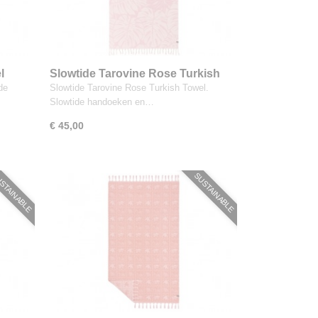
l
Slowtide Tarovine Rose Turkish
Towel
de
Slowtide Tarovine Rose Turkish Towel.
Slowtide handoeken en…
€ 45,00
STAINABLE
SUSTAINABLE