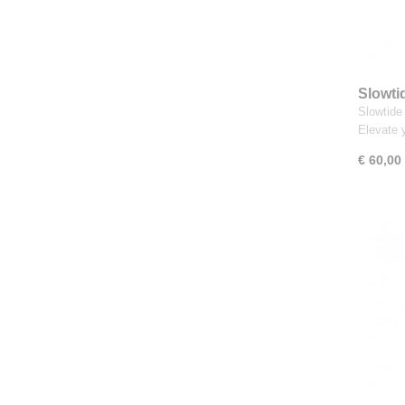
Slowti
Multi
Slowtide
Elevate
€ 60,00