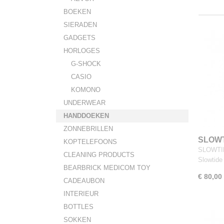
BOEKEN
SIERADEN
GADGETS
HORLOGES
G-SHOCK
CASIO
KOMONO
UNDERWEAR
HANDDOEKEN
ZONNEBRILLEN
SLOWT
KOPTELEFOONS
Blanke
SLOWTID
CLEANING PRODUCTS
Slowtid
BEARBRICK MEDICOM TOY
€ 80,00
CADEAUBON
INTERIEUR
BOTTLES
SOKKEN