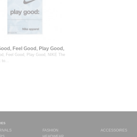
ood, Feel Good, Play Good,
d, Feel Good, Play Good, NIKE The
ok to…
ies
RIVALS
FASHION
ACCESSOIRES
RS
HEADWEAR