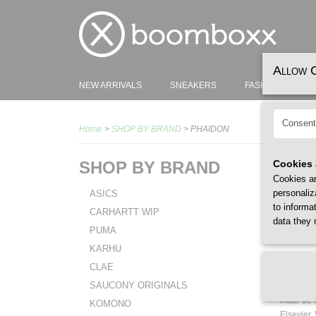
Allow 
NEW ARRIVALS
SNEAKERS
FASHION
H
Consent
Home
>
SHOP BY BRAND
> PHAIDON
SHOP BY BRAND
Cookies 
Cookies ar
personaliz
ASICS
to informa
CARHARTT WIP
data they 
PHA
PUMA
KARHU
PHAIDO
CLAE
innovatie
SAUCONY ORIGINALS
Oostenrij
maar de o
KOMONO
Elsevier.