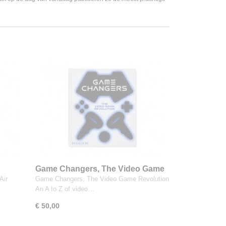
Game Changers, The Video Game
Revolution
Air
Game Changers, The Video Game Revolution
An A to Z of video…
€ 50,00