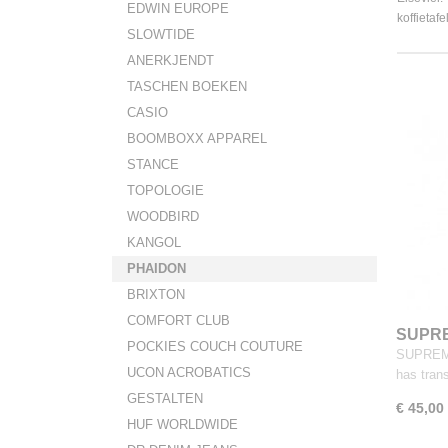
EDWIN EUROPE
koffietaf
SLOWTIDE
ANERKJENDT
TASCHEN BOEKEN
CASIO
BOOMBOXX APPAREL
STANCE
TOPOLOGIE
WOODBIRD
KANGOL
PHAIDON
BRIXTON
COMFORT CLUB
SUPR
POCKIES COUCH COUTURE
SUPREME
UCON ACROBATICS
has tra
GESTALTEN
€ 45,00
HUF WORLDWIDE