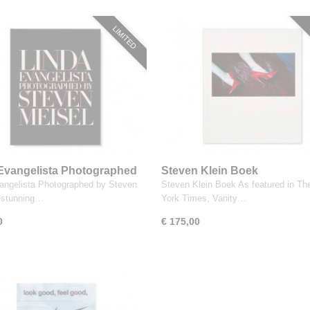
LIMITED
Evangelista Photographed
Steven Klein Boek
ven Meisel
angelista Photographed by Steven
Steven Klein Boek As featured in T
 stunning…
York Times, Vanity…
0
€ 175,00