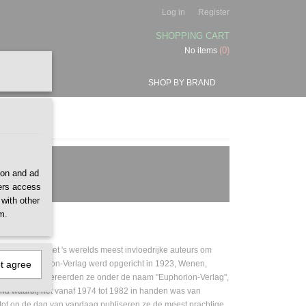
Log in
Register
SHOPPING CART
(0)
No items
SHOP BY BRAND
ion and ad
ners access
 with other
m.
erkt samen met 's werelds meest invloedrijke auteurs om
en reizen. Phaidon-Verlag werd opgericht in 1923, Wenen,
ot agree
 Aanvankelijk opereerden ze onder de naam "Euphorion-Verlag",
and waarbij het vanaf 1974 tot 1982 in handen was van
 tot op de dag van vandaag publiseren ze de meest prachtige