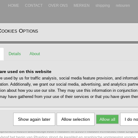
HOME
CONTACT
OVER ONS
MERKEN
shipping
retouren
Cookies Options
EADWEAR
ACCESSOIRES
Details
About
are used on this website
e used by us for traffic analysis, social media feature provision, and informat
ation. Additionally, we grant our social media, advertising, and analytics part
tion about how you use our site. They may use this information in conjunction
may have gathered from your use of their services or that you have given the
IDON
N
is een vooraanstaande wereldwijde uitgever van de creatieve kunsten. Phaidon w
ve boeken te produceren over kunst, fotografie, design, architectuur, mode, eten 
Show again later
Allow selection
Allow all
I do n
k. Opgericht door Ludwig Goldscheider, Béla Horovitz en Frederick "Fritz" Ungar.
prichters kozen uiteindelijk voor Phaidon. In 1939 Phaidon verhuisde naar Engel
 Vanaf het begin van Phaidon stond de kwaliteit en graphische vormgeving voorop,