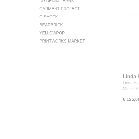
DR DENIM JEANS
GARMENT PROJECT
G-SHOCK
BEARBRICK
YELLOWPOP
PRINTWORKS MARKET
Linda 
by Ste
Linda Ev
Meisel A
€ 125,0