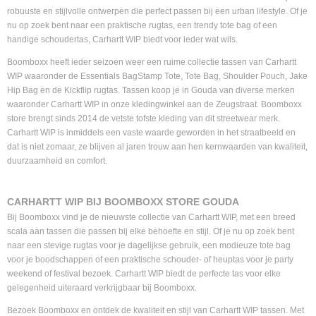
robuuste en stijlvolle ontwerpen die perfect passen bij een urban lifestyle. Of je
nu op zoek bent naar een praktische rugtas, een trendy tote bag of een
handige schoudertas, Carhartt WIP biedt voor ieder wat wils.
Boomboxx heeft ieder seizoen weer een ruime collectie tassen van Carhartt
WIP waaronder de Essentials BagStamp Tote, Tote Bag, Shoulder Pouch, Jake
Hip Bag en de Kickflip rugtas. Tassen koop je in Gouda van diverse merken
waaronder Carhartt WIP in onze kledingwinkel aan de Zeugstraat. Boomboxx
store brengt sinds 2014 de vetste tofste kleding van dit streetwear merk.
Carhartt WIP is inmiddels een vaste waarde geworden in het straatbeeld en
dat is niet zomaar, ze blijven al jaren trouw aan hen kernwaarden van kwaliteit,
duurzaamheid en comfort.
CARHARTT WIP BIJ BOOMBOXX STORE GOUDA
Bij Boomboxx vind je de nieuwste collectie van Carhartt WIP, met een breed
scala aan tassen die passen bij elke behoefte en stijl. Of je nu op zoek bent
naar een stevige rugtas voor je dagelijkse gebruik, een modieuze tote bag
voor je boodschappen of een praktische schouder- of heuptas voor je party
weekend of festival bezoek. Carhartt WIP biedt de perfecte tas voor elke
gelegenheid uiteraard verkrijgbaar bij Boomboxx.
Bezoek Boomboxx en ontdek de kwaliteit en stijl van Carhartt WIP tassen. Met