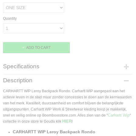
Quantity
ADD TO CART
Specifications
Product code
Description
I035484.33K.XX.06
Supplier product code
CARHARTT WIP Leroy Backpack Rondo. Carhartt WIP aangepast aan het
I035484.33K.XX.06
actieve leven in de stad maar zonder concessies te doen aan de kernwaarden
van het merk. Kwaliteit, duurzaamheid en comfort blijven de belangrijkste
uitgangspunten. Carhartt WIP Work & Streetwear kleding koop je makkelijk,
Carhartt Wip
snel en veilig online op Boomboxxstore.com. Alles zien van de "
"
HIER
collectie in onze store te Gouda klik
!
CARHARTT WIP Leroy Backpack Rondo