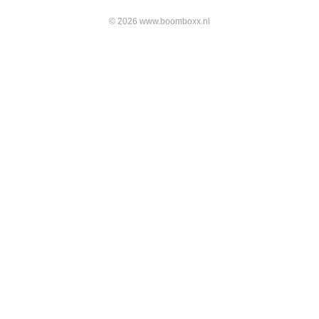
© 2026 www.boomboxx.nl