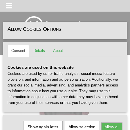
Allow Cookies Options
Log in
Register
SHOPPING CART
(0)
Consent
Details
About
No items
Home
>
ACCESSOIRES
>
BACKPACKS
>
CARHARTT
>
CARHARTT WIP
Cookies are used on this website
Leroy Backpack Rondo
Cookies are used by us for traffic analysis, social media feature
provision, and information and ad personalization. Additionally, we
grant our social media, advertising, and analytics partners access
to information about how you use our site. They may use this
information in conjunction with other data they may have gathered
from your use of their services or that you have given them.
Show again later
Allow selection
Allow all