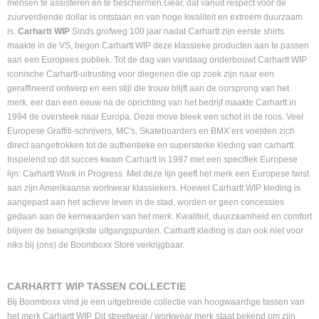
mensen te assisteren en te beschermen.Gear, dat vanuit respect voor de
zuurverdiende dollar is ontstaan en van hoge kwaliteit en extreem duurzaam
is.
Carhartt WIP
Sinds grofweg 100 jaar nadat Carhartt zijn eerste shirts
maakte in de VS, begon Carhartt WIP deze klassieke producten aan te passen
aan een Europees publiek. Tot de dag van vandaag onderbouwt Carhartt WIP
iconische Carhartt-uitrusting voor diegenen die op zoek zijn naar een
geraffineerd ontwerp en een stijl die trouw blijft aan de oorsprong van het
merk. eer dan een eeuw na de oprichting van het bedrijf maakte Carhartt in
1994 de oversteek naar Europa. Deze move bleek een schot in de roos. Veel
Europese Graffiti-schrijvers, MC's, Skateboarders en BMX’ers voelden zich
direct aangetrokken tot de authentieke en supersterke kleding van carhartt.
Inspelend op dit succes kwam Carhartt in 1997 met een specifiek Europese
lijn: Carhartt Work in Progress. Met deze lijn geeft het merk een Europese twist
aan zijn Amerikaanse workwear klassiekers. Hoewel Carhartt WIP kleding is
aangepast aan het actieve leven in de stad, worden er geen concessies
gedaan aan de kernwaarden van het merk. Kwaliteit, duurzaamheid en comfort
blijven de belangrijkste uitgangspunten. Carhartt kleding is dan ook niet voor
niks bij (ons) de Boomboxx Store verkrijgbaar.
CARHARTT WIP TASSEN COLLECTIE
Bij Boomboxx vind je een uitgebreide collectie van hoogwaardige tassen van
het merk Carhartt WIP. Dit streetwear / workwear merk staat bekend om zijn