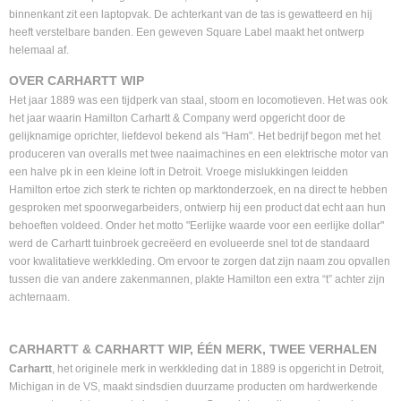
binnenkant zit een laptopvak. De achterkant van de tas is gewatteerd en hij
heeft verstelbare banden. Een geweven Square Label maakt het ontwerp
helemaal af.
OVER CARHARTT WIP
Het jaar 1889 was een tijdperk van staal, stoom en locomotieven. Het was ook
het jaar waarin Hamilton Carhartt & Company werd opgericht door de
gelijknamige oprichter, liefdevol bekend als "Ham". Het bedrijf begon met het
produceren van overalls met twee naaimachines en een elektrische motor van
een halve pk in een kleine loft in Detroit. Vroege mislukkingen leidden
Hamilton ertoe zich sterk te richten op marktonderzoek, en na direct te hebben
gesproken met spoorwegarbeiders, ontwierp hij een product dat echt aan hun
behoeften voldeed. Onder het motto "Eerlijke waarde voor een eerlijke dollar"
werd de Carhartt tuinbroek gecreëerd en evolueerde snel tot de standaard
voor kwalitatieve werkkleding. Om ervoor te zorgen dat zijn naam zou opvallen
tussen die van andere zakenmannen, plakte Hamilton een extra “t” achter zijn
achternaam.
CARHARTT & CARHARTT WIP, ÉÉN MERK, TWEE VERHALEN
Carhartt
, het originele merk in werkkleding dat in 1889 is opgericht in Detroit,
Michigan in de VS, maakt sindsdien duurzame producten om hardwerkende