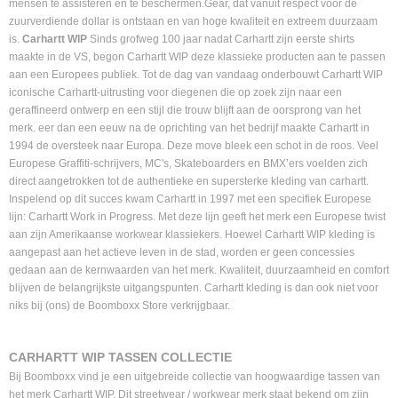
mensen te assisteren en te beschermen.Gear, dat vanuit respect voor de
zuurverdiende dollar is ontstaan en van hoge kwaliteit en extreem duurzaam
is.
Carhartt WIP
Sinds grofweg 100 jaar nadat Carhartt zijn eerste shirts
maakte in de VS, begon Carhartt WIP deze klassieke producten aan te passen
aan een Europees publiek. Tot de dag van vandaag onderbouwt Carhartt WIP
iconische Carhartt-uitrusting voor diegenen die op zoek zijn naar een
geraffineerd ontwerp en een stijl die trouw blijft aan de oorsprong van het
merk. eer dan een eeuw na de oprichting van het bedrijf maakte Carhartt in
1994 de oversteek naar Europa. Deze move bleek een schot in de roos. Veel
Europese Graffiti-schrijvers, MC's, Skateboarders en BMX’ers voelden zich
direct aangetrokken tot de authentieke en supersterke kleding van carhartt.
Inspelend op dit succes kwam Carhartt in 1997 met een specifiek Europese
lijn: Carhartt Work in Progress. Met deze lijn geeft het merk een Europese twist
aan zijn Amerikaanse workwear klassiekers. Hoewel Carhartt WIP kleding is
aangepast aan het actieve leven in de stad, worden er geen concessies
gedaan aan de kernwaarden van het merk. Kwaliteit, duurzaamheid en comfort
blijven de belangrijkste uitgangspunten. Carhartt kleding is dan ook niet voor
niks bij (ons) de Boomboxx Store verkrijgbaar.
CARHARTT WIP TASSEN COLLECTIE
Bij Boomboxx vind je een uitgebreide collectie van hoogwaardige tassen van
het merk Carhartt WIP. Dit streetwear / workwear merk staat bekend om zijn