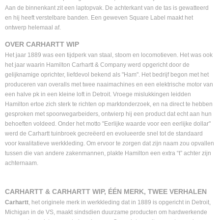
Aan de binnenkant zit een laptopvak. De achterkant van de tas is gewatteerd
en hij heeft verstelbare banden. Een geweven Square Label maakt het
ontwerp helemaal af.
OVER CARHARTT WIP
Het jaar 1889 was een tijdperk van staal, stoom en locomotieven. Het was ook
het jaar waarin Hamilton Carhartt & Company werd opgericht door de
gelijknamige oprichter, liefdevol bekend als "Ham". Het bedrijf begon met het
produceren van overalls met twee naaimachines en een elektrische motor van
een halve pk in een kleine loft in Detroit. Vroege mislukkingen leidden
Hamilton ertoe zich sterk te richten op marktonderzoek, en na direct te hebben
gesproken met spoorwegarbeiders, ontwierp hij een product dat echt aan hun
behoeften voldeed. Onder het motto "Eerlijke waarde voor een eerlijke dollar"
werd de Carhartt tuinbroek gecreëerd en evolueerde snel tot de standaard
voor kwalitatieve werkkleding. Om ervoor te zorgen dat zijn naam zou opvallen
tussen die van andere zakenmannen, plakte Hamilton een extra “t” achter zijn
achternaam.
CARHARTT & CARHARTT WIP, ÉÉN MERK, TWEE VERHALEN
Carhartt
, het originele merk in werkkleding dat in 1889 is opgericht in Detroit,
Michigan in de VS, maakt sindsdien duurzame producten om hardwerkende