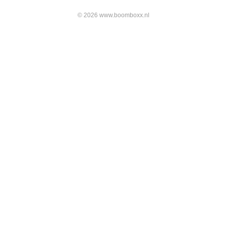
© 2026 www.boomboxx.nl