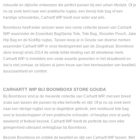
robuuste en stijlvolle ontwerpen die perfect passen bij een urban lifestyle. Of je
nu op zoek bent naar een praktische rugtas, een trendy tote bag of een
handige schoudertas, Carhartt WIP biedt voor ieder wat wils.
Boomboxx heeft ieder seizoen weer een ruime collectie tassen van Carhartt
WIP waaronder de Essentials BagStamp Tote, Tote Bag, Shoulder Pouch, Jake
Hip Bag en de Kickflip rugtas. Tassen koop je in Gouda van diverse merken
waaronder Carhartt WIP in onze kledingwinkel aan de Zeugstraat. Boomboxx
store brengt sinds 2014 de vetste tofste kleding van dit streetwear merk.
Carhartt WIP is inmiddels een vaste waarde geworden in het straatbeeld en
dat is niet zomaar, ze blijven al jaren trouw aan hen kernwaarden van kwaliteit,
duurzaamheid en comfort.
CARHARTT WIP BIJ BOOMBOXX STORE GOUDA
Bij Boomboxx vind je de nieuwste collectie van Carhartt WIP, met een breed
scala aan tassen die passen bij elke behoefte en stijl. Of je nu op zoek bent
naar een stevige rugtas voor je dagelijkse gebruik, een modieuze tote bag
voor je boodschappen of een praktische schouder- of heuptas voor je party
weekend of festival bezoek. Carhartt WIP biedt de perfecte tas voor elke
gelegenheid uiteraard verkrijgbaar bij Boomboxx.
Bezoek Boomboxx en ontdek de kwaliteit en stijl van Carhartt WIP tassen. Met