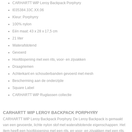
CARHARTT WIP Leroy Backpack Porphyry
I035384.33C.XX.06
Kleur: Porphyrry
100% nylon
Eén maat: 43 x 28 x 17,5 cm
21 liter
Waterafstotend
Gevoerd
Hoofdopening met een rits, voor- en zijvakken
Draagriemen
Achterkant en schouderbanden gevoerd met mesh
Bescherming aan de onderzijde
Square Label
CARHARTT WIP Rugtassen collectie
CARHARTT WIP LEROY BACKPACK PORPHYRY
CARHARTT WIP Leroy Backpack Porphyry. De Leroy Backpack is gemaakt
van een gevoerde, lichte nylon stof met waterafstotende eigenschappen. Het
item heeft een hoofdopening met een rits, en voor- en zijvakken met een rits.