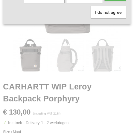
I do not agree
CARHARTT WIP Leroy
Backpack Porphyry
€ 130,00
(including VAT 21%)
✓
In stock
- Delivery 1 - 2 werkdagen
Size / Maat