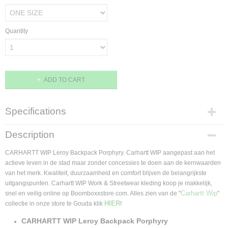
Quantity
ADD TO CART
Specifications
Product code
Description
I035384.33C.XX.06
Supplier product code
CARHARTT WIP Leroy Backpack Porphyry. Carhartt WIP aangepast aan het
I035384.33C.XX.06
actieve leven in de stad maar zonder concessies te doen aan de kernwaarden
van het merk. Kwaliteit, duurzaamheid en comfort blijven de belangrijkste
uitgangspunten. Carhartt WIP Work & Streetwear kleding koop je makkelijk,
Carhartt Wip
snel en veilig online op Boomboxxstore.com. Alles zien van de "
"
HIER
collectie in onze store te Gouda klik
!
CARHARTT WIP Leroy Backpack Porphyry