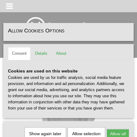
Allow Cookies Options
Log in
Register
SHOPPING CART
(0)
Consent
Details
About
No items
Home
>
ACCESSOIRES
>
BACKPACKS
>
CARHARTT
>
CARHARTT WIP
Cookies are used on this website
Leroy Backpack Porphyry
Cookies are used by us for traffic analysis, social media feature
provision, and information and ad personalization. Additionally, we
grant our social media, advertising, and analytics partners access
to information about how you use our site. They may use this
information in conjunction with other data they may have gathered
from your use of their services or that you have given them.
Show again later
Allow selection
Allow all