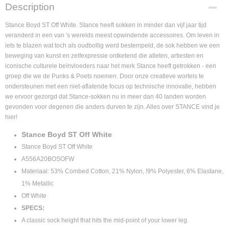
Product code
Description
A556A20BOSOFW
Supplier product code
Stance Boyd ST Off White. Stance heeft sokken in minder dan vijf jaar tijd
A556A20BOSOFW
veranderd in een van 's werelds meest opwindende accessoires. Om leven in
iets te blazen wat toch als oudbollig werd bestempeld, de sok hebben we een
beweging van kunst en zelfexpressie ontketend die atleten, artiesten en
iconische culturele beïnvloeders naar het merk Stance heeft getrokken - een
groep die we de Punks & Poets noemen. Door onze creatieve wortels te
ondersteunen met een niet-aflatende focus op technische innovatie, hebben
we ervoor gezorgd dat Stance-sokken nu in meer dan 40 landen worden
gevonden voor degenen die anders durven te zijn. Alles over STANCE vind je
hier!
Stance Boyd ST Off White
Stance Boyd ST Off White
A556A20BOSOFW
Materiaal: 53% Combed Cotton, 21% Nylon, !9% Polyester, 6% Elastane,
1% Metallic
Off White
SPECS:
A classic sock height that hits the mid-point of your lower leg.