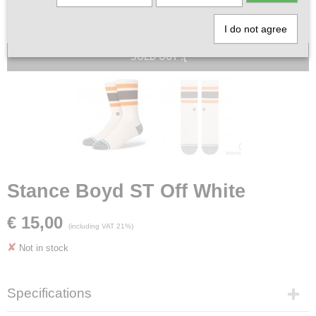
I do not agree
SOLD OUT :(
Stance Boyd ST Off White
€ 15,00
(including VAT 21%)
✘
Not in stock
Specifications