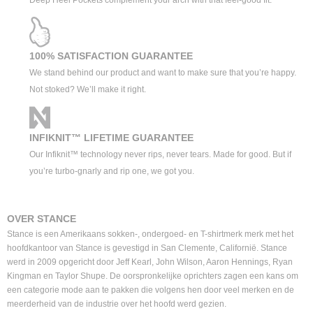
Deep Heel Pockets complement your arch with that feel-good fit.
100% SATISFACTION GUARANTEE
We stand behind our product and want to make sure that you’re happy.
Not stoked? We’ll make it right.
INFIKNIT™ LIFETIME GUARANTEE
Our Infiknit™ technology never rips, never tears. Made for good. But if
you’re turbo-gnarly and rip one, we got you.
OVER STANCE
Stance is een Amerikaans sokken-, ondergoed- en T-shirtmerk merk met het
hoofdkantoor van Stance is gevestigd in San Clemente, Californië. Stance
werd in 2009 opgericht door Jeff Kearl, John Wilson, Aaron Hennings, Ryan
Kingman en Taylor Shupe. De oorspronkelijke oprichters zagen een kans om
een categorie mode aan te pakken die volgens hen door veel merken en de
meerderheid van de industrie over het hoofd werd gezien.