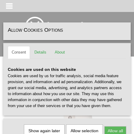
Allow Cookies Options
Log in
Register
SHOPPING CART
(0)
Consent
Details
About
No items
Home
>
ACCESSOIRES
>
SOKKEN
>
Stance Boyd ST Off White
Cookies are used on this website
Cookies are used by us for traffic analysis, social media feature
provision, and information and ad personalization. Additionally, we
grant our social media, advertising, and analytics partners access
to information about how you use our site. They may use this
information in conjunction with other data they may have gathered
from your use of their services or that you have given them.
Show again later
Allow selection
Allow all