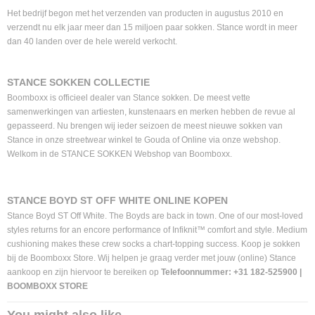
Het bedrijf begon met het verzenden van producten in augustus 2010 en
verzendt nu elk jaar meer dan 15 miljoen paar sokken. Stance wordt in meer
dan 40 landen over de hele wereld verkocht.
STANCE SOKKEN COLLECTIE
Boomboxx is officieel dealer van Stance sokken. De meest vette
samenwerkingen van artiesten, kunstenaars en merken hebben de revue al
gepasseerd. Nu brengen wij ieder seizoen de meest nieuwe sokken van
Stance in onze streetwear winkel te Gouda of Online via onze webshop.
Welkom in de STANCE SOKKEN Webshop van Boomboxx.
STANCE BOYD ST OFF WHITE ONLINE KOPEN
Stance Boyd ST Off White. The Boyds are back in town. One of our most-loved
styles returns for an encore performance of Infiknit™ comfort and style. Medium
cushioning makes these crew socks a chart-topping success. Koop je sokken
bij de Boomboxx Store. Wij helpen je graag verder met jouw (online) Stance
aankoop en zijn hiervoor te bereiken op
Telefoonnummer: +31 182-525900 |
BOOMBOXX STORE