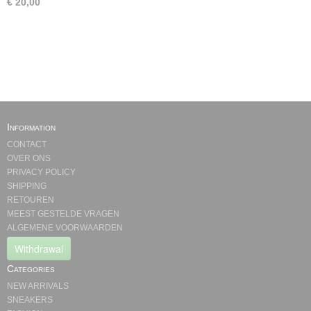
€ 20,00
Information
CONTACT
OVER ONS
PRIVACY POLICY
SHIPPING
RETOUREN
MEEST GESTELDE VRAGEN
ALGEMENE VOORWAARDEN
Withdrawal
Categories
NEW ARRIVALS
SNEAKERS