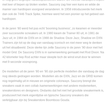
met leer of liepen op bloten voeten. Saucony zag hier een kans en wilde de
manier van hardlopen voorgoed veranderen. In 1958 introduceerde het merk
dan ook de 7446 Track Spike, hiermee werd het een pionier op het gebied van
hardlopen.
In de jaren ‘80 werd het pas echt ‘booming business’, zo kwamen er meerder
zeer succesvolle scneakers uit. In 1980 kwam de Trainer 80 uit, in 1981 de
Jazz uit, in 1984 de DXN en in 1988 de Shadow. Deze Jazz, Shadow en DXN
Trainers zijn tot op de dag van vandaag iconisch en niet meer weg te denken
uit het straatbeeld. Deze sterke lijn zette Saucony in de jaren ’90 door met het
model Grid. De Saucony DXN is in samenwerking gemaakt met Rod Dixon. Na
42 kilometer liep Rod achter maar sleepte toch de winst eruit door te winnen
met 9 seconde voorsprong.
De modellen uit de jaren ’80 en ’90 zijn perfecte modellen die vandaag de dag
nog steeds gedragen worden. Modellen als de DXN, Jazz en de GRID komen
nog regelmatig uit in nieuwe en originele colorways. Saucony brengt die
sneakers vaak in een collab /samenwerkingen met andere modemerken,
sneakerstores en designers. Ondanks dat het niet het grootste sneakermerk is,
produceert het merk eigentijdse en typische Saucony sneakers die
verkrijgbaar zijn bij Sneakerstore Boomboxx Gouda.