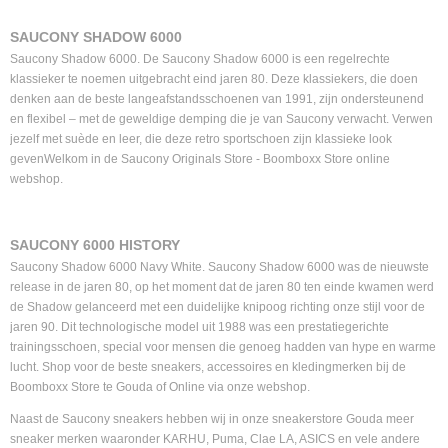
SAUCONY SHADOW 6000
Saucony Shadow 6000. De Saucony Shadow 6000 is een regelrechte
klassieker te noemen uitgebracht eind jaren 80. Deze klassiekers, die doen
denken aan de beste langeafstandsschoenen van 1991, zijn ondersteunend
en flexibel – met de geweldige demping die je van Saucony verwacht. Verwen
jezelf met suède en leer, die deze retro sportschoen zijn klassieke look
gevenWelkom in de Saucony Originals Store - Boomboxx Store online
webshop.
SAUCONY 6000 HISTORY
Saucony Shadow 6000 Navy White. Saucony Shadow 6000 was de nieuwste
release in de jaren 80, op het moment dat de jaren 80 ten einde kwamen werd
de Shadow gelanceerd met een duidelijke knipoog richting onze stijl voor de
jaren 90. Dit technologische model uit 1988 was een prestatiegerichte
trainingsschoen, special voor mensen die genoeg hadden van hype en warme
lucht. Shop voor de beste sneakers, accessoires en kledingmerken bij de
Boomboxx Store te Gouda of Online via onze webshop.
Naast de Saucony sneakers hebben wij in onze sneakerstore Gouda meer
sneaker merken waaronder KARHU, Puma, Clae LA, ASICS en vele andere