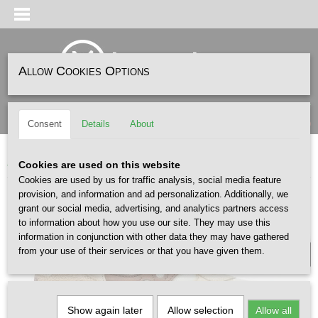
Allow Cookies Options
Log in
Register
SHOPPING CART
(0)
Consent
Details
About
No items
Home
>
SNEAKERS
>
SAUCONY
>
SAUCONY Shadow 6000 Sand Taupe
Cookies are used on this website
Cookies are used by us for traffic analysis, social media feature
provision, and information and ad personalization. Additionally, we
WOMEN /X
grant our social media, advertising, and analytics partners access
to information about how you use our site. They may use this
information in conjunction with other data they may have gathered
from your use of their services or that you have given them.
Show again later
Allow selection
Allow all