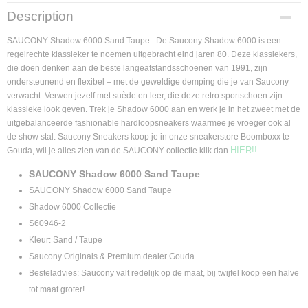
Supplier product code
Description
S60946-2
SAUCONY Shadow 6000 Sand Taupe. De Saucony Shadow 6000 is een
regelrechte klassieker te noemen uitgebracht eind jaren 80. Deze klassiekers,
die doen denken aan de beste langeafstandsschoenen van 1991, zijn
ondersteunend en flexibel – met de geweldige demping die je van Saucony
verwacht. Verwen jezelf met suède en leer, die deze retro sportschoen zijn
klassieke look geven. Trek je Shadow 6000 aan en werk je in het zweet met de
uitgebalanceerde fashionable hardloopsneakers waarmee je vroeger ook al
de show stal. Saucony Sneakers koop je in onze sneakerstore Boomboxx te
HIER!!
Gouda, wil je alles zien van de SAUCONY collectie klik dan
.
SAUCONY Shadow 6000 Sand Taupe
SAUCONY Shadow 6000 Sand Taupe
Shadow 6000 Collectie
S60946-2
Kleur: Sand / Taupe
Saucony Originals & Premium dealer Gouda
Besteladvies: Saucony valt redelijk op de maat, bij twijfel koop een halve
tot maat groter!