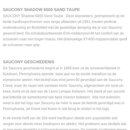
SAUCONY SHADOW 6000 SAND TAUPE
SAUCONY Shadow 6000 Sand Taupe . Deze klassiekers, geïnspireerd op de
beste hardloopschoenen voor lange afstanden uit 1991, bieden perfecte
ondersteuning en flexibiliteit met de geweldige demping die je van Saucony
gewend bent. De schokabsorberende EVA-middenzool tilt het comfort van de
schoenen naar een hoger niveau. Het driehoekige XT-600-noppenrubber geeft
de schoenen meer grip.
SAUCONY GESCHIEDENIS
De Saucony geschiedenis begint al in 1898 toen ze de schoenenfabriek in
Kutztown, Pennsylvania opende. twee jaar na de eerste marathon op de
olympische spelen. Het bedrijf was eind jaren 90 gevestigd aan de Saucony
Creek, waar de naam ook vandaan komt. Saucony, uitgesproken als sock-uh-
knee, komt uit de taal van de Lenni Lenape Indianen. Het stamt af van saconk
wat letterlijk de samenkomst van twee rivieren betekent. Wat niet iedereen
weet is dat het logo van Saucony de rivier is waar de fabriek gevestigd was in
Pennsylvania, de Kreek met Keien is ook terug te vinden in het logo.
In de eerste helft van de 20e werd hardlopen steeds een populairder wat
zorgde voor steeds meer hardlopers en atleten. Het probleem was destijds dat
er nog geen degelijke hardloopschoenen waren. De meeste hardlopers liepen