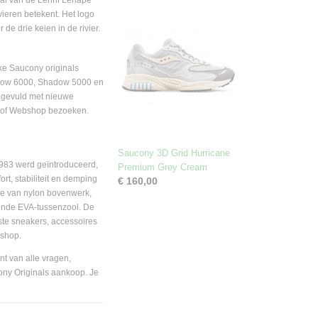
aal van de Lenni Lenape
vieren betekent. Het logo
 de drie keien in de rivier.
eke Saucony originals
hadow 6000, Shadow 5000 en
ngevuld met nieuwe
e of Webshop bezoeken.
Saucony 3D Grid Hurricane
983 werd geïntroduceerd,
Premium Grey Cream
t, stabiliteit en demping
€ 160,00
ie van nylon bovenwerk,
ende EVA-tussenzool. De
te sneakers, accessoires
bshop.
t van alle vragen,
ony Originals aankoop. Je