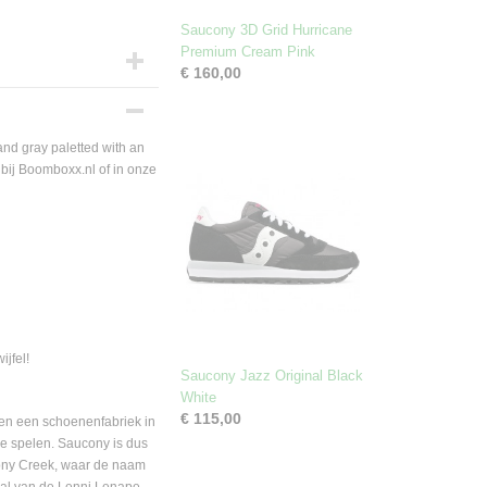
Saucony 3D Grid Hurricane
Premium Cream Pink
€ 160,00
nd gray paletted with an
 bij Boomboxx.nl of in onze
ijfel!
Saucony Jazz Original Black
White
€ 115,00
en een schoenenfabriek in
e spelen. Saucony is dus
cony Creek, waar de naam