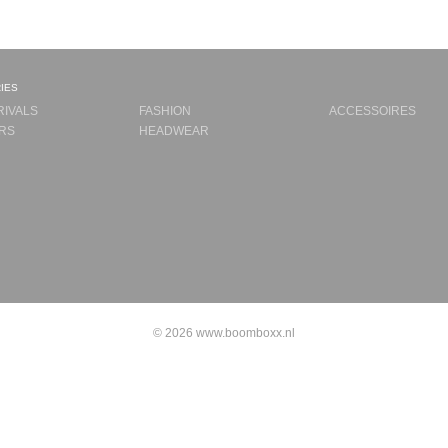
ies
RIVALS
FASHION
ACCESSOIRES
RS
HEADWEAR
© 2026 www.boomboxx.nl