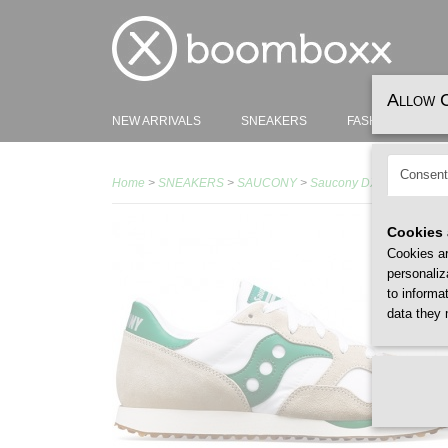
Allow 
NEW ARRIVALS
SNEAKERS
FASHION
H
Consent
Home
>
SNEAKERS
>
SAUCONY
>
Saucony DXN Trainer Wh
Cookies 
Cookies ar
personaliz
to informa
data they 