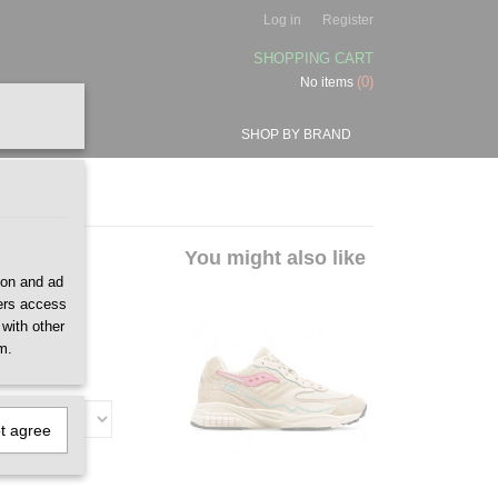
Log in
Register
SHOPPING CART
(0)
No items
SHOP BY BRAND
reen
You might also like
ion and ad
ners access
 with other
m.
ot agree