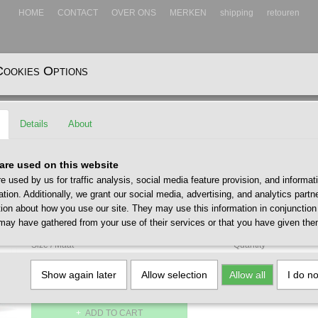
HOME
CONTACT
OVER ONS
MERKEN
shipping
retouren
Cookies Options
EADWEAR
ACCESSOIRES
Details
About
ite Green
Saucony DXN Trainer White G
are used on this website
e used by us for traffic analysis, social media feature provision, and informat
€ 120,00
ation. Additionally, we grant our social media, advertising, and analytics part
(including VAT 21%)
tion about how you use our site. They may use this information in conjunction
✓
may have gathered from your use of their services or that you have given the
In stock
- Delivery 1 - 2 werkdagen
Size / Maat
Quantity
Show again later
Allow selection
Allow all
I do n
ADD TO CART