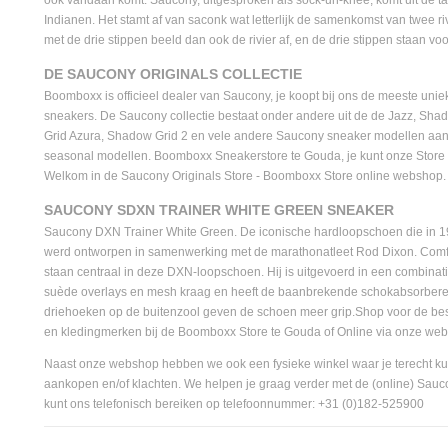
ook vandaan komt. Saucony, uitgesproken als sock-uh-knee, komt uit de t
Indianen. Het stamt af van saconk wat letterlijk de samenkomst van twee ri
met de drie stippen beeld dan ook de rivier af, en de drie stippen staan voor
DE SAUCONY ORIGINALS COLLECTIE
Boomboxx is officieel dealer van Saucony, je koopt bij ons de meeste uni
sneakers. De Saucony collectie bestaat onder andere uit de de Jazz, S
Grid Azura, Shadow Grid 2 en vele andere Saucony sneaker modellen aa
seasonal modellen. Boomboxx Sneakerstore te Gouda, je kunt onze Stor
Welkom in de Saucony Originals Store - Boomboxx Store online webshop.
SAUCONY SDXN TRAINER WHITE GREEN SNEAKER
Saucony DXN Trainer White Green. De iconische hardloopschoen die in 1
werd ontworpen in samenwerking met de marathonatleet Rod Dixon. Comfor
staan centraal in deze DXN-loopschoen. Hij is uitgevoerd in een combinat
suède overlays en mesh kraag en heeft de baanbrekende schokabsorber
driehoeken op de buitenzool geven de schoen meer grip.Shop voor de bes
en kledingmerken bij de Boomboxx Store te Gouda of Online via onze we
Naast onze webshop hebben we ook een fysieke winkel waar je terecht kun
aankopen en/of klachten. We helpen je graag verder met de (online) Sauc
kunt ons telefonisch bereiken op telefoonnummer: +31 (0)182-525900