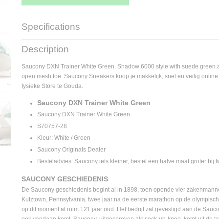
Specifications
Supplier product code
S70757-28
Description
Saucony DXN Trainer White Green. Shadow 6000 style with suede green a
open mesh toe. Saucony Sneakers koop je makkelijk, snel en veilig online
fysieke Store te Gouda.
Saucony DXN Trainer White Green
Saucony DXN Trainer White Green
S70757-28
Kleur: White / Green
Saucony Originals Dealer
Besteladvies: Saucony iets kleiner, bestel een halve maat groter bij tw
SAUCONY GESCHIEDENIS
De Saucony geschiedenis begint al in 1898, toen opende vier zakenmann
Kutztown, Pennsylvania, twee jaar na de eerste marathon op de olympisch
op dit moment al ruim 121 jaar oud. Het bedrijf zat gevestigd aan de Sau