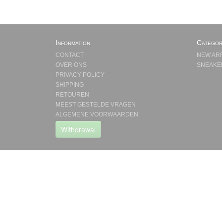
Information
Categor
CONTACT
NEW AR
OVER ONS
SNEAKE
PRIVACY POLICY
SHIPPING
RETOUREN
MEEST GESTELDE VRAGEN
ALGEMENE VOORWAARDEN
Withdrawal