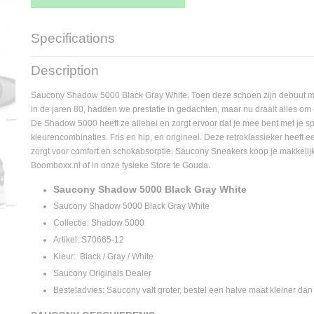
Specifications
Supplier product code
S70665-12
Description
Saucony Shadow 5000 Black Gray White. Toen deze schoen zijn debuut maa
in de jaren 80, hadden we prestatie in gedachten, maar nu draait alles om 
De Shadow 5000 heeft ze allebei en zorgt ervoor dat je mee bent met je 
kleurencombinaties. Fris en hip, en origineel. Deze retroklassieker heeft ee
zorgt voor comfort en schokabsorptie. Saucony Sneakers koop je makkelijk, 
Boomboxx.nl of in onze fysieke Store te Gouda.
Saucony Shadow 5000 Black Gray White
Saucony Shadow 5000 Black Gray White
Collectie: Shadow 5000
Artikel: S70665-12
Kleur: Black / Gray / White
Saucony Originals Dealer
Besteladvies: Saucony valt groter, bestel een halve maat kleiner da