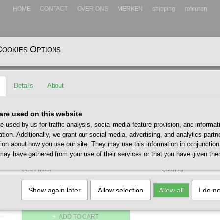
HOME
CONTACT
OVER ONS
MERKEN
shipping
retouren
Cookies Options
EADWEAR
ACCESSOIRES
Details
About
ack Gray White
Saucony Shadow 5000 Black G
are used on this website
e used by us for traffic analysis, social media feature provision, and informat
€ 135,00
ation. Additionally, we grant our social media, advertising, and analytics part
(including VAT 21%)
tion about how you use our site. They may use this information in conjunction
✓
may have gathered from your use of their services or that you have given the
In stock
- Delivery 1 - 2 werkdagen
Size / Maat
Quantity
Show again later
Allow selection
Allow all
I do n
ADD TO CART