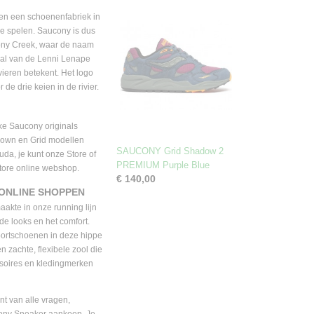
en een schoenenfabriek in
e spelen. Saucony is dus
cony Creek, waar de naam
aal van de Lenni Lenape
vieren betekent. Het logo
 de drie keien in de rivier.
eke Saucony originals
adown en Grid modellen
SAUCONY Grid Shadow 2
a, je kunt onze Store of
PREMIUM Purple Blue
tore online webshop.
€ 140,00
ONLINE SHOPPEN
kte in onze running lijn
de looks en het comfort.
sportschoenen in deze hippe
n zachte, flexibele zool die
ssoires en kledingmerken
t van alle vragen,