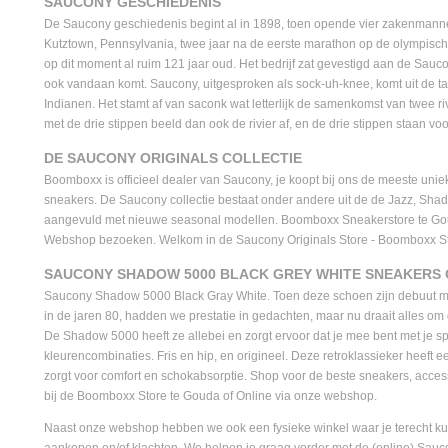
SAUCONY GESCHIEDENIS
De Saucony geschiedenis begint al in 1898, toen opende vier zakenmann
Kutztown, Pennsylvania, twee jaar na de eerste marathon op de olympisch
op dit moment al ruim 121 jaar oud. Het bedrijf zat gevestigd aan de Sau
ook vandaan komt. Saucony, uitgesproken als sock-uh-knee, komt uit de t
Indianen. Het stamt af van saconk wat letterlijk de samenkomst van twee ri
met de drie stippen beeld dan ook de rivier af, en de drie stippen staan voor
DE SAUCONY ORIGINALS COLLECTIE
Boomboxx is officieel dealer van Saucony, je koopt bij ons de meeste uni
sneakers. De Saucony collectie bestaat onder andere uit de de Jazz, Sh
aangevuld met nieuwe seasonal modellen. Boomboxx Sneakerstore te Goud
Webshop bezoeken. Welkom in de Saucony Originals Store - Boomboxx S
SAUCONY SHADOW 5000 BLACK GREY WHITE SNEAKERS 
Saucony Shadow 5000 Black Gray White. Toen deze schoen zijn debuut maa
in de jaren 80, hadden we prestatie in gedachten, maar nu draait alles om 
De Shadow 5000 heeft ze allebei en zorgt ervoor dat je mee bent met je 
kleurencombinaties. Fris en hip, en origineel. Deze retroklassieker heeft ee
zorgt voor comfort en schokabsorptie. Shop voor de beste sneakers, acce
bij de Boomboxx Store te Gouda of Online via onze webshop.
Naast onze webshop hebben we ook een fysieke winkel waar je terecht kun