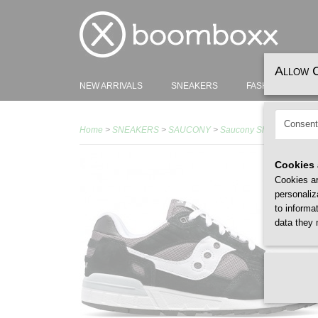
Allow 
NEW ARRIVALS
SNEAKERS
FASHION
H
Consent
Home
>
SNEAKERS
>
SAUCONY
>
Saucony Shadow 5000 Bl
Cookies 
Cookies ar
personaliz
to informa
data they 