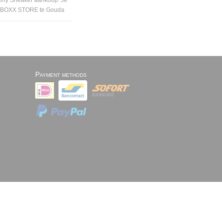
cony Sneaker aankoop. Je
OOMBOXX STORE te Gouda
Payment methods