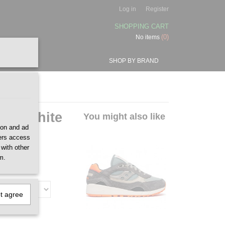
Log in
Register
SHOPPING CART
(0)
No items
SHOP BY BRAND
ray White
You might also like
ion and ad
ners access
 with other
m.
ot agree