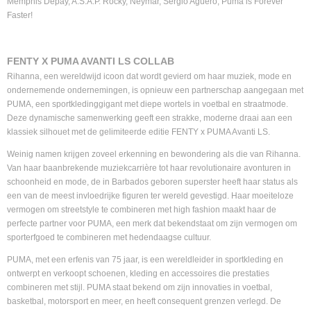
Memphis Depay, A.S.A.P. Rocky, Neymar, Sergio Agüero, Puma is Forever
Faster!
FENTY X PUMA AVANTI LS COLLAB
Rihanna, een wereldwijd icoon dat wordt gevierd om haar muziek, mode en
ondernemende ondernemingen, is opnieuw een partnerschap aangegaan met
PUMA, een sportkledinggigant met diepe wortels in voetbal en straatmode.
Deze dynamische samenwerking geeft een strakke, moderne draai aan een
klassiek silhouet met de gelimiteerde editie FENTY x PUMA Avanti LS.
Weinig namen krijgen zoveel erkenning en bewondering als die van Rihanna.
Van haar baanbrekende muziekcarrière tot haar revolutionaire avonturen in
schoonheid en mode, de in Barbados geboren superster heeft haar status als
een van de meest invloedrijke figuren ter wereld gevestigd. Haar moeiteloze
vermogen om streetstyle te combineren met high fashion maakt haar de
perfecte partner voor PUMA, een merk dat bekendstaat om zijn vermogen om
sporterfgoed te combineren met hedendaagse cultuur.
PUMA, met een erfenis van 75 jaar, is een wereldleider in sportkleding en
ontwerpt en verkoopt schoenen, kleding en accessoires die prestaties
combineren met stijl. PUMA staat bekend om zijn innovaties in voetbal,
basketbal, motorsport en meer, en heeft consequent grenzen verlegd. De