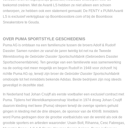
toekomst creëren. Met de Avanti LS hebben ze niet alleen een schoen
ontworpen, ze hebben ook een statement gemaakt. De FENTY x PUMA Avanti
LS is exclusief verkrijgbaar op Boomboxxstore.com of bij de Boomboxx
Sneakerstore te Gouda.
OVER PUMA SPORTSTYLE GESCHIEDENIS
Puma AG is ontstaan na een familieruzie tussen de broers Adolf & Rudolf
Dassler. Samen runden ze vanaf de jaren twintig tot net na de Tweede
Wereldoorlog de
Gebrüder Dassler Sportschuhfabrik
(Gebroeders Dassler
Sportschoenenfabriek). Ten gevolge van een familievete was samenwerking
na de oorlog niet meer mogelijk en begon Rudolf in 1948 voor zichzelf: hij
richtte Puma AG op, terwijl zijn broer de
Gebrüder Dassler Sportschuhfabrik
omdoopte tot het inmiddels bekende Adidas. Beide bedrijven zijn nog steeds
gevestigd in dezelfde stad.
In Nederland had Johan Cruijff als eerste voetballer een exclusief contract met
Puma. Tijdens het Wereldkampioenshap Voetbal in 1974 droeg Johan Cruijff
daarom kleding met twee (Puma) strepen terwijl de overige spelers gehuld
gingen in kleding met de drie strepen, de sponsor van de KNVB. Inmiddels
word Puma gedragen door de grootse voetbalclubs van de wereld als ook de
grootste sporters en artiesten waaronder: Usain Bolt, Rihanna, Cesc Fabregas,