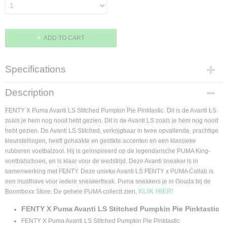
ADD TO CART
Specifications
Product code
Description
404813.01.40
Supplier product code
FENTY X Puma Avanti LS Stitched Pumpkin Pie Pinktastic. Dit is de Avanti LS
404813.01
zoals je hem nog nooit hebt gezien. Dit is de Avanti LS zoals je hem nog nooit
hebt gezien. De Avanti LS Stitched, verkrijgbaar in twee opvallende, prachtige
kleurstellingen, heeft gehaakte en gestikte accenten en een klassieke
rubberen voetbalzool. Hij is geïnspireerd op de legendarische PUMA King-
voetbalschoen, en is klaar voor de wedstrijd. Deze Avanti sneaker is in
samenwerking met FENTY. Deze unieke Avanti LS FENTY x PUMA Collab is
een musthave voor iedere sneakerfreak. Puma sneakers je in Gouda bij de
KLIK HIER!
Boomboxx Store. De gehele PUMA collecit zien,
FENTY X Puma Avanti LS Stitched Pumpkin Pie Pinktastic
FENTY X Puma Avanti LS Stitched Pumpkin Pie Pinktastic