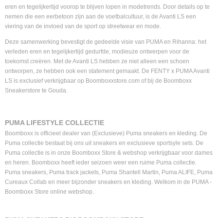
eren en tegelijkertijd voorop te blijven lopen in modetrends. Door details op te
nemen die een eerbetoon zijn aan de voetbalcultuur, is de Avanti LS een
viering van de invloed van de sport op streetwear en mode.
Deze samenwerking bevestigt de gedeelde visie van PUMA en Rihanna: het
verleden eren en tegelijkertijd gedurfde, modieuze ontwerpen voor de
toekomst creëren. Met de Avanti LS hebben ze niet alleen een schoen
ontworpen, ze hebben ook een statement gemaakt. De FENTY x PUMA Avanti
LS is exclusief verkrijgbaar op Boomboxxstore.com of bij de Boomboxx
Sneakerstore te Gouda.
PUMA LIFESTYLE COLLECTIE
Boomboxx is officieel dealer van (Exclusieve) Puma sneakers en kleding. De
Puma collectie bestaat bij ons uit sneakers en exclusieve sportsyle sets. De
Puma collectie is in onze Boomboxx Store & webshop verkrijgbaar voor dames
en heren. Boomboxx heeft ieder seizoen weer een ruime Puma collectie.
Puma sneakers, Puma track jackets, Puma Shantell Martin, Puma ALIFE, Puma
Cureaux Collab en meer bijzonder sneakers en kleding. Welkom in de PUMA -
Boomboxx Store online webshop.