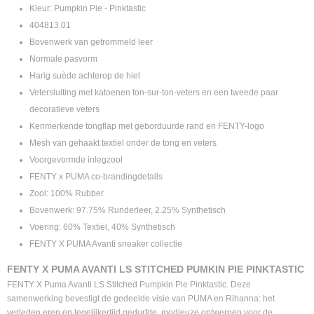
Kleur: Pumpkin Pie - Pinktastic
404813.01
Bovenwerk van getrommeld leer
Normale pasvorm
Harig suède achterop de hiel
Vetersluiting met katoenen ton-sur-ton-veters en een tweede paar
decoratieve veters
Kenmerkende tongflap met geborduurde rand en FENTY-logo
Mesh van gehaakt textiel onder de tong en veters
Voorgevormde inlegzool
FENTY x PUMA co-brandingdetails
Zool: 100% Rubber
Bovenwerk: 97.75% Runderleer, 2.25% Synthetisch
Voering: 60% Textiel, 40% Synthetisch
FENTY X PUMA Avanti sneaker collectie
FENTY X PUMA AVANTI LS STITCHED PUMKIN PIE PINKTASTIC
FENTY X Puma Avanti LS Stitched Pumpkin Pie Pinktastic. Deze
samenwerking bevestigt de gedeelde visie van PUMA en Rihanna: het
verleden eren en tegelijkertijd gedurfde, modieuze ontwerpen voor de