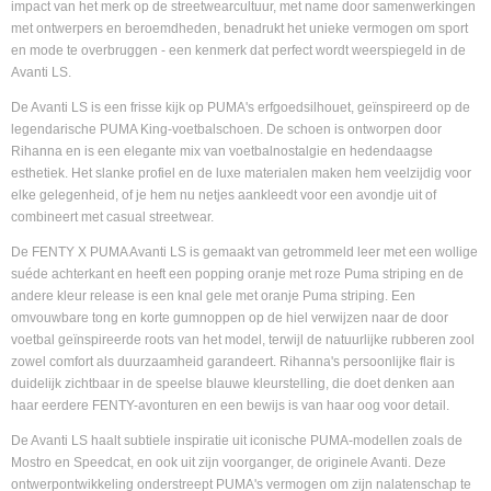
impact van het merk op de streetwearcultuur, met name door samenwerkingen
met ontwerpers en beroemdheden, benadrukt het unieke vermogen om sport
en mode te overbruggen - een kenmerk dat perfect wordt weerspiegeld in de
Avanti LS.
De Avanti LS is een frisse kijk op PUMA's erfgoedsilhouet, geïnspireerd op de
legendarische PUMA King-voetbalschoen. De schoen is ontworpen door
Rihanna en is een elegante mix van voetbalnostalgie en hedendaagse
esthetiek. Het slanke profiel en de luxe materialen maken hem veelzijdig voor
elke gelegenheid, of je hem nu netjes aankleedt voor een avondje uit of
combineert met casual streetwear.
De FENTY X PUMA Avanti LS is gemaakt van getrommeld leer met een wollige
suéde achterkant en heeft een popping oranje met roze Puma striping en de
andere kleur release is een knal gele met oranje Puma striping. Een
omvouwbare tong en korte gumnoppen op de hiel verwijzen naar de door
voetbal geïnspireerde roots van het model, terwijl de natuurlijke rubberen zool
zowel comfort als duurzaamheid garandeert. Rihanna's persoonlijke flair is
duidelijk zichtbaar in de speelse blauwe kleurstelling, die doet denken aan
haar eerdere FENTY-avonturen en een bewijs is van haar oog voor detail.
De Avanti LS haalt subtiele inspiratie uit iconische PUMA-modellen zoals de
Mostro en Speedcat, en ook uit zijn voorganger, de originele Avanti. Deze
ontwerpontwikkeling onderstreept PUMA's vermogen om zijn nalatenschap te