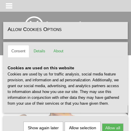
Allow Cookies Options
Log in
Register
SHOPPING CART
(0)
Consent
Details
About
No items
Home
>
SNEAKERS
>
PUMA
>
FENTY X Puma Avanti LS Stitched Pumpkin
Cookies are used on this website
Pie Pinktastic
Cookies are used by us for traffic analysis, social media feature
provision, and information and ad personalization. Additionally, we
grant our social media, advertising, and analytics partners access
LIMITED
to information about how you use our site. They may use this
information in conjunction with other data they may have gathered
from your use of their services or that you have given them.
Show again later
Allow selection
Allow all