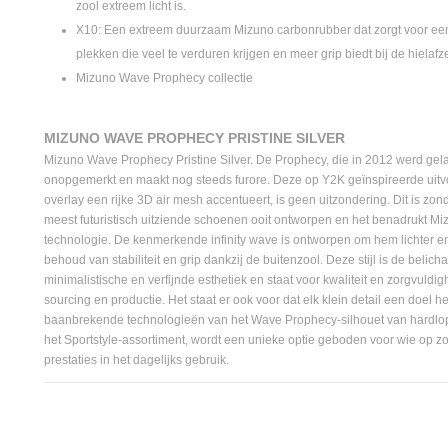
zool extreem licht is.
X10: Een extreem duurzaam Mizuno carbonrubber dat zorgt voor ee
plekken die veel te verduren krijgen en meer grip biedt bij de hielafze
Mizuno Wave Prophecy collectie
MIZUNO WAVE PROPHECY PRISTINE SILVER
Mizuno Wave Prophecy Pristine Silver. De Prophecy, die in 2012 werd gela
onopgemerkt en maakt nog steeds furore. Deze op Y2K geïnspireerde uitv
overlay een rijke 3D air mesh accentueert, is geen uitzondering. Dit is zond
meest futuristisch uitziende schoenen ooit ontworpen en het benadrukt Miz
technologie. De kenmerkende infinity wave is ontworpen om hem lichter en
behoud van stabiliteit en grip dankzij de buitenzool. Deze stijl is de belic
minimalistische en verfijnde esthetiek en staat voor kwaliteit en zorgvuldig
sourcing en productie. Het staat er ook voor dat elk klein detail een doel h
baanbrekende technologieën van het Wave Prophecy-silhouet van hardlo
het Sportstyle-assortiment, wordt een unieke optie geboden voor wie op z
prestaties in het dagelijks gebruik.