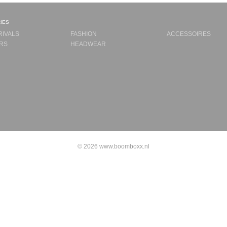
ies
RIVALS
FASHION
ACCESSOIRES
RS
HEADWEAR
© 2026 www.boomboxx.nl