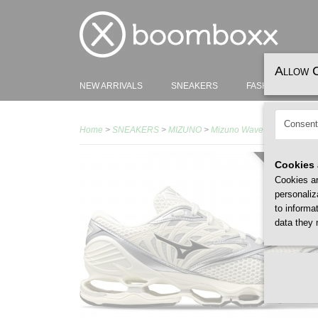
Allow 
NEW ARRIVALS
SNEAKERS
FASHION
H
Consent
Home
>
SNEAKERS
>
MIZUNO
>
Mizuno Wave Prophecy Prist
Cookies 
MEN /X
Cookies ar
personaliz
to informa
data they 