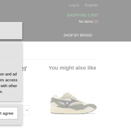
Log in
Register
SHOPPING CART
(0)
No items
SHOP BY BRAND
 Silver
You might also like
ion and ad
ners access
 with other
m.
ot agree