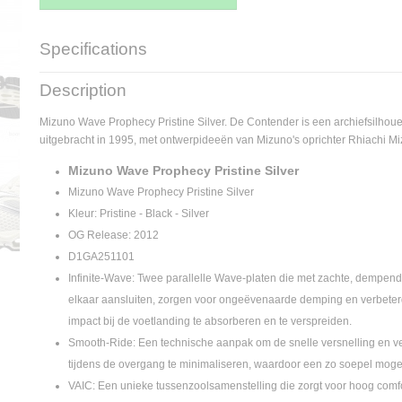
Specifications
Supplier product code
D1GA251101
Description
Mizuno Wave Prophecy Pristine Silver. De Contender is een archiefsilhoue
uitgebracht in 1995, met ontwerpideeën van Mizuno's oprichter Rhiachi Mi
Mizuno Wave Prophecy Pristine Silver
Mizuno Wave Prophecy Pristine Silver
Kleur: Pristine - Black - Silver
OG Release: 2012
D1GA251101
Infinite-Wave: Twee parallelle Wave-platen die met zachte, dempend
elkaar aansluiten, zorgen voor ongeëvenaarde demping en verbete
impact bij de voetlanding te absorberen en te verspreiden.
Smooth-Ride: Een technische aanpak om de snelle versnelling en ve
tijdens de overgang te minimaliseren, waardoor een zo soepel mogeli
VAIC: Een unieke tussenzoolsamenstelling die zorgt voor hoog comfort