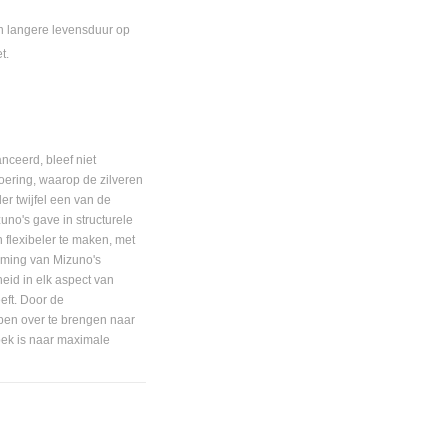
n langere levensduur op
t.
nceerd, bleef niet
oering, waarop de zilveren
er twijfel een van de
uno's gave in structurele
 flexibeler te maken, met
haming van Mizuno's
heid in elk aspect van
eeft. Door de
pen over te brengen naar
oek is naar maximale