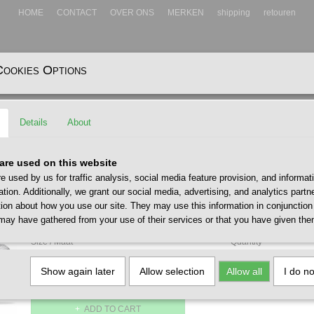
HOME
CONTACT
OVER ONS
MERKEN
shipping
retouren
Cookies Options
EADWEAR
ACCESSOIRES
Details
About
ine Silver
Mizuno Wave Prophecy Pristine
are used on this website
e used by us for traffic analysis, social media feature provision, and informat
€ 230,00
ation. Additionally, we grant our social media, advertising, and analytics part
(including VAT 21%)
tion about how you use our site. They may use this information in conjunction
✓
may have gathered from your use of their services or that you have given the
In stock
- Delivery 1 - 2 werkdagen
Size / Maat
Quantity
Show again later
Allow selection
Allow all
I do n
ADD TO CART