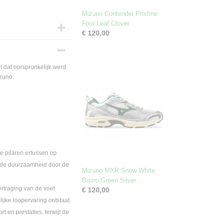
Mizuno Contender Pristine
Four Leaf Clover
€ 120,00
t dat oorspronkelijk werd
zuno.
e pilaren ertussen op
rde duurzaamheid door de
Mizuno MXR Snow White
Bistro Green Silver
rtraging van de voet
€ 120,00
jke loopervaring ontstaat.
 en prestaties, terwijl de