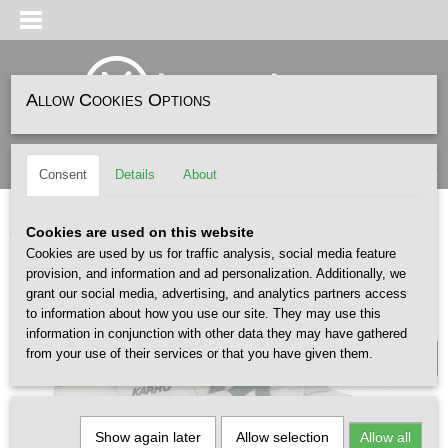
Allow Cookies Options
Log in
Register
SHOPPING CART
(0)
Consent
Details
About
No items
Home
>
SNEAKERS
>
KARHU
>
Karhu Fusion XT Blanc de Blanc Pineneedle
Cookies are used on this website
Cookies are used by us for traffic analysis, social media feature
provision, and information and ad personalization. Additionally, we
grant our social media, advertising, and analytics partners access
UNISEX
to information about how you use our site. They may use this
information in conjunction with other data they may have gathered
from your use of their services or that you have given them.
Show again later
Allow selection
Allow all