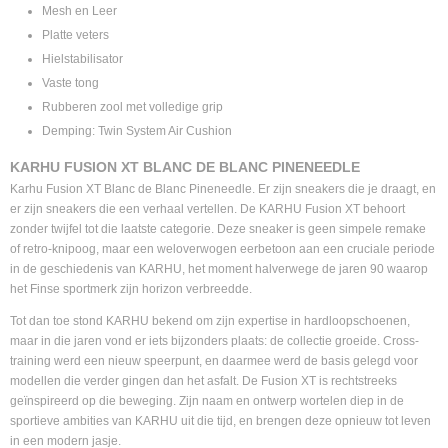
Mesh en Leer
Platte veters
Hielstabilisator
Vaste tong
Rubberen zool met volledige grip
Demping: Twin System Air Cushion
KARHU FUSION XT BLANC DE BLANC PINENEEDLE
Karhu Fusion XT Blanc de Blanc Pineneedle. Er zijn sneakers die je draagt, en
er zijn sneakers die een verhaal vertellen. De KARHU Fusion XT behoort
zonder twijfel tot die laatste categorie. Deze sneaker is geen simpele remake
of retro-knipoog, maar een weloverwogen eerbetoon aan een cruciale periode
in de geschiedenis van KARHU, het moment halverwege de jaren 90 waarop
het Finse sportmerk zijn horizon verbreedde.
Tot dan toe stond KARHU bekend om zijn expertise in hardloopschoenen,
maar in die jaren vond er iets bijzonders plaats: de collectie groeide. Cross-
training werd een nieuw speerpunt, en daarmee werd de basis gelegd voor
modellen die verder gingen dan het asfalt. De Fusion XT is rechtstreeks
geïnspireerd op die beweging. Zijn naam en ontwerp wortelen diep in de
sportieve ambities van KARHU uit die tijd, en brengen deze opnieuw tot leven
in een modern jasje.