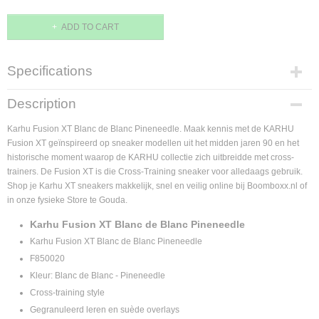
ADD TO CART
Specifications
Supplier product code
Description
F850020
Karhu Fusion XT Blanc de Blanc Pineneedle. Maak kennis met de KARHU
Fusion XT geïnspireerd op sneaker modellen uit het midden jaren 90 en het
historische moment waarop de KARHU collectie zich uitbreidde met cross-
trainers. De Fusion XT is die Cross-Training sneaker voor alledaags gebruik.
Shop je
Karhu XT sneakers makkelijk, snel en veilig online bij Boomboxx.nl of
in onze fysieke Store te Gouda.
Karhu Fusion XT Blanc de Blanc Pineneedle
Karhu Fusion XT Blanc de Blanc Pineneedle
F850020
Kleur: Blanc de Blanc - Pineneedle
Cross-training style
Gegranuleerd leren en suède overlays