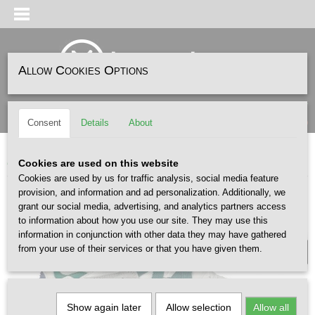
Allow Cookies Options
Log in
Register
SHOPPING CART
(0)
Consent
Details
About
No items
Home
>
SNEAKERS
>
KARHU
>
KARHU Fusion XT Bright White Rain Forest
Cookies are used on this website
Cookies are used by us for traffic analysis, social media feature
provision, and information and ad personalization. Additionally, we
grant our social media, advertising, and analytics partners access
UNISEX
to information about how you use our site. They may use this
information in conjunction with other data they may have gathered
from your use of their services or that you have given them.
Show again later
Allow selection
Allow all