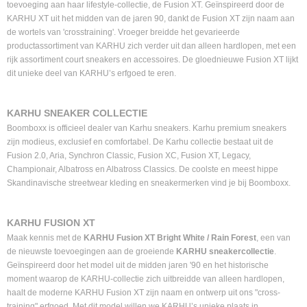
toevoeging aan haar lifestyle-collectie, de Fusion XT. Geïnspireerd door de
KARHU XT uit het midden van de jaren 90, dankt de Fusion XT zijn naam aan
de wortels van 'crosstraining'. Vroeger breidde het gevarieerde
productassortiment van KARHU zich verder uit dan alleen hardlopen, met een
rijk assortiment court sneakers en accessoires. De gloednieuwe Fusion XT lijkt
dit unieke deel van KARHU’s erfgoed te eren.
KARHU SNEAKER COLLECTIE
Boomboxx is officieel dealer van Karhu sneakers. Karhu premium sneakers
zijn modieus, exclusief en comfortabel. De Karhu collectie bestaat uit de
Fusion 2.0, Aria, Synchron Classic, Fusion XC, Fusion XT, Legacy,
Championair, Albatross en Albatross Classics. De coolste en meest hippe
Skandinavische streetwear kleding en sneakermerken vind je bij Boomboxx.
KARHU FUSION XT
Maak kennis met de
KARHU Fusion XT Bright White / Rain Forest
, een van
de nieuwste toevoegingen aan de groeiende
KARHU sneakercollectie
.
Geïnspireerd door het model uit de midden jaren '90 en het historische
moment waarop de KARHU-collectie zich uitbreidde van alleen hardlopen,
haalt de moderne KARHU Fusion XT zijn naam en ontwerp uit ons "cross-
training" erfgoed. Met dit model willen we KARHU’s unieke plaats in