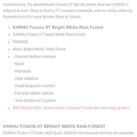
'crosstraining'. De gloednieuwe Fusion XT lijkt dit unieke deel van KARHU’s
erfgoed te eren. Shop je
Karhu XT sneakers makkelijk, snel en veilig online bij
Boomboxx.nl of in onze fysieke Store te Gouda.
KARHU Fusion XT Bright White Rain Forest
KARHU Fusion XT Bright White Rain Forest
F850008
Kleur: Bright White / Rain Forest
- Grained leather overlays
- Mesh
- Flat laces
- Heel stabilizer
- Fixed tongue for comfort
- Full grip rubber outsole
- Twin System Air Cushion
BESTELADVIES: Nooit Karhu's gepast? Koop dan een maat groter!
KARHU FUSION XT BRIGHT WHITE RAIN FOREST
KARHU Fusion XT Arctic Wolf Quail. KARHU introduceert met trots de nieuwste