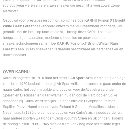
sportfootwear vieren en eren. Een sneaker die geschikt is voor zowel zomer
als winter.
Gebouwd voor prestaties en comfort, combineert de
KARHU Fusion XT Bright
White / Rain Forest
geavanceerd ontwerp met duurzaamheid voor dagelijks
gebruik. Met de focus op functionele stijl, brengt deze KARHU sneaker
hoogwaardige materialen, moderne silhouetten en geavanceerde
sneakertechnologieën samen. De
KARHU Fusion XT Bright White / Rain
Forest
is een unisex sneaker en is daarom beschikbaar als herensneaker en
damessneaker.
OVER KARHU
Karhu is opgericht in 1916 door het bedrijf:
Ab Sport Artiklar
die het Beer logo
voerde. In 1920 besloot het bedrijf Ab Sport Artiklar om verder te gaan onder de
naam Karhu, het bedrijf maakte al producten voor de Atletiek waaronder
Speren en Discussen en daar kwamen nu dan ook de Hardloop en Spike
schoenen bij. Karhu werd destijds Finlands officiele Olympische Partner
Supllier. Paavo Nurmi behaald voor Finland 9 Gouden Medailles in slechts
Negen jaar. In 1930 breiden de producten van Karhu's zich steeds verder uit
naar andere sporten waaronder: Cross-Country Skiën en Skipringen. Tijdens
de oorlog tussen 1939 - 1945 maakte Karhu ook nog voor het miltaire leger