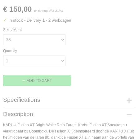
€ 150,00
(including VAT 21%)
✓
In stock
- Delivery 1 - 2 werkdagen
Size / Maat
Quantity
ADD TO CART
Specifications
Product code
Description
F850008-38
Supplier product code
KARHU Fusion XT Bright White Rain Forest.
Karhu Fusion XT Sneaker nu
F850008
verkrijgbaar bij Boomboxx. De Fusion XT, geïnspireerd door de KARHU XT uit
het midden van de jaren 90, dankt de Fusion XT zijn naam aan de wortels van