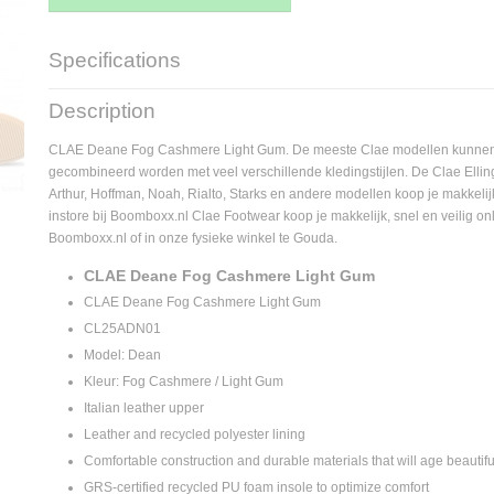
Specifications
Supplier product code
CL25ADN01
Description
CLAE Deane Fog Cashmere Light Gum. De meeste Clae modellen kunnen
gecombineerd worden met veel verschillende kledingstijlen. De Clae Ellin
Arthur, Hoffman, Noah, Rialto, Starks en andere modellen koop je makkelijk,
instore bij Boomboxx.nl Clae Footwear koop je makkelijk, snel en veilig o
Boomboxx.nl of in onze fysieke winkel te Gouda.
CLAE Deane Fog Cashmere Light Gum
CLAE Deane Fog Cashmere Light Gum
CL25ADN01
Model: Dean
Kleur: Fog Cashmere / Light Gum
Italian leather upper
Leather and recycled polyester lining
Comfortable construction and durable materials that will age beautifu
GRS-certified recycled PU foam insole to optimize comfort