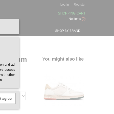
Log in
Register
SHOPPING CART
(0)
No items
SHOP BY BRAND
ght Gum
You might also like
ion and ad
ners access
 with other
m.
ot agree