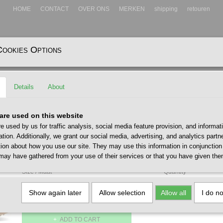
HOME
CONTACT
OVER ONS
MERKEN
shipping
retouren
Cookies Options
EADWEAR
ACCESSOIRES
Details
About
ight Gum
CLAE Deane Fog Cashmere Li
are used on this website
e used by us for traffic analysis, social media feature provision, and informat
€ 165,00
ation. Additionally, we grant our social media, advertising, and analytics part
(including VAT 21%)
tion about how you use our site. They may use this information in conjunction
✓
may have gathered from your use of their services or that you have given the
In stock
- Delivery 1 - 2 werkdagen
Size / Maat
Quantity
Show again later
Allow selection
Allow all
I do n
ADD TO CART