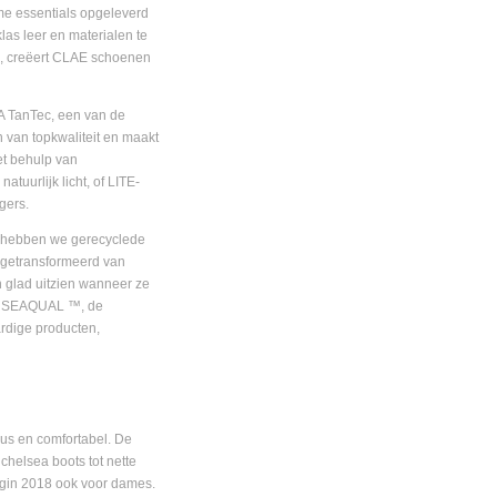
mme essentials opgeleverd
las leer en materialen te
d, creëert CLAE schoenen
A TanTec, een van de
 van topkwaliteit en maakt
et behulp van
uurlijk licht, of LITE-
gers.
n, hebben we gerecyclede
, getransformeerd van
en glad uitzien wanneer ze
t SEAQUAL ™, de
ardige producten,
eus en comfortabel. De
chelsea boots tot nette
egin 2018 ook voor dames.