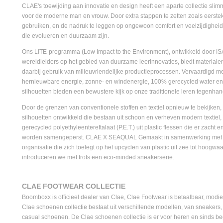
CLAE's toewijding aan innovatie en design heeft een aparte collectie sli
voor de moderne man en vrouw. Door extra stappen te zetten zoals eerstek
gebruiken, en de nadruk te leggen op ongewoon comfort en veelzijdighei
die evolueren en duurzaam zijn.
Ons LITE-programma (Low Impact to the Environment), ontwikkeld door IS
wereldleiders op het gebied van duurzame leerinnovaties, biedt materialen
daarbij gebruik van milieuvriendelijke productieprocessen. Vervaardigd m
hernieuwbare energie, zonne- en windenergie, 100% gerecycled water en nat
silhouetten bieden een bewustere kijk op onze traditionele leren tegenhan
Door de grenzen van conventionele stoffen en textiel opnieuw te bekijke
silhouetten ontwikkeld die bestaan uit schoon en verheven modern textiel
gerecycled polyethyleentereftalaat (P.E.T.) uit plastic flessen die er zacht 
worden samengeperst. CLAE X SEAQUAL Gemaakt in samenwerking me
organisatie die zich toelegt op het upcyclen van plastic uit zee tot hoogwa
introduceren we met trots een eco-minded sneakerserie.
CLAE FOOTWEAR COLLECTIE
Boomboxx is officieel dealer van Clae, Clae Footwear is betaalbaar, modi
Clae schoenen collectie bestaat uit verschillende modellen, van sneakers, 
casual schoenen. De Clae schoenen collectie is er voor heren en sinds b