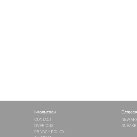
Information
Categor
CONTACT
NEW AR
OVER ONS
SNEAKE
PRIVACY POLICY