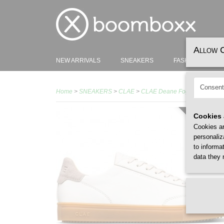
Allow 
NEW ARRIVALS
SNEAKERS
FASHION
H
Consent
Home
>
SNEAKERS
>
CLAE
>
CLAE Deane Fog Cashmere L
Cookies 
MEN /X
Cookies ar
personaliz
to informa
data they 