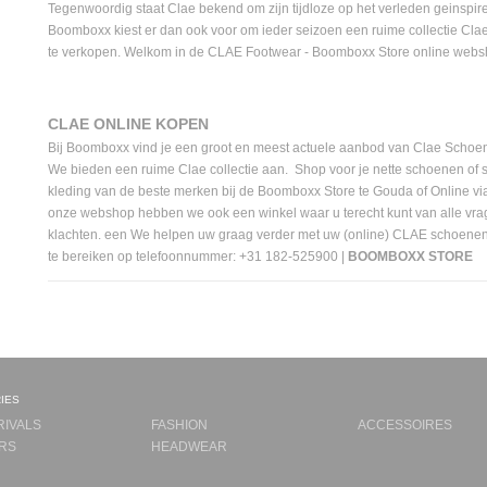
Tegenwoordig staat Clae bekend om zijn tijdloze op het verleden geinspir
Boomboxx kiest er dan ook voor om ieder seizoen een ruime collectie Cla
te verkopen. Welkom in de CLAE Footwear - Boomboxx Store online webs
CLAE ONLINE KOPEN
Bij Boomboxx vind je een groot en meest actuele aanbod van Clae Schoe
We bieden een ruime Clae collectie aan. Shop voor je nette schoenen of 
kleding van de beste merken bij de Boomboxx Store te Gouda of Online v
onze webshop hebben we ook een winkel waar u terecht kunt van alle vr
klachten. een We helpen uw graag verder met uw (online) CLAE schoenen
te bereiken op telefoonnummer: +31 182-525900 |
BOOMBOXX STORE
ies
RIVALS
FASHION
ACCESSOIRES
RS
HEADWEAR