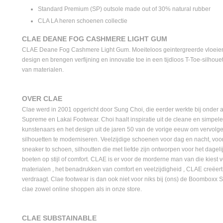
Standard Premium (SP) outsole made out of 30% natural rubber
CLA LA heren schoenen collectie
CLAE DEANE FOG CASHMERE LIGHT GUM
CLAE Deane Fog Cashmere Light Gum. Moeiteloos geintergreerde vloeie
design en brengen verfijning en innovatie toe in een tijdloos T-Toe-silhoue
van materialen.
OVER CLAE
Clae werd in 2001 opgericht door Sung Choi, die eerder werkte bij onder
Supreme en Lakai Footwear. Choi haalt inspiratie uit de cleane en simpel
kunstenaars en het design uit de jaren 50 van de vorige eeuw om vervolg
silhouetten te moderniseren. Veelzijdige schoenen voor dag en nacht, voor w
sneaker to schoen, silhoutten die met liefde zijn ontworpen voor het dageli
boeten op stijl of comfort. CLAE is er voor de morderne man van die kiest 
materialen , het benadrukken van comfort en veelzijdigheid , CLAE creëert
verdraagt. Clae footwear is dan ook niet voor niks bij (ons) de Boomboxx St
clae zowel online shoppen als in onze store.
CLAE SUBSTAINABLE