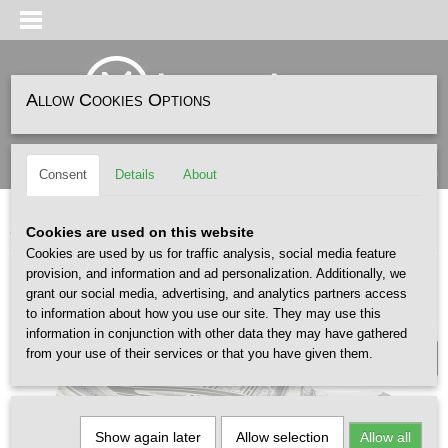
Allow Cookies Options
Log in
Register
SHOPPING CART
(0)
Consent
Details
About
No items
Home
>
SNEAKERS
>
ASICS
>
Asics Gel Kayano 14 White Ivory
Cookies are used on this website
Cookies are used by us for traffic analysis, social media feature
provision, and information and ad personalization. Additionally, we
grant our social media, advertising, and analytics partners access
UNISEX
to information about how you use our site. They may use this
information in conjunction with other data they may have gathered
from your use of their services or that you have given them.
Show again later
Allow selection
Allow all