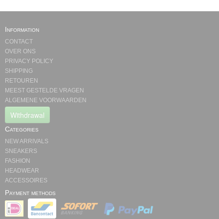
Information
CONTACT
OVER ONS
PRIVACY POLICY
SHIPPING
RETOUREN
MEEST GESTELDE VRAGEN
ALGEMENE VOORWAARDEN
Withdrawal
Categories
NEW ARRIVALS
SNEAKERS
FASHION
HEADWEAR
ACCESSOIRES
Payment methods