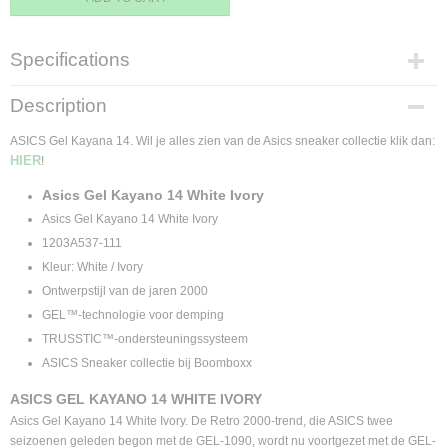
Specifications
Product code
Description
1203A537-111-39
Supplier product code
ASICS Gel Kayana 14. Wil je alles zien van de Asics sneaker collectie klik dan:
HIER
1203A537-111
!
Asics Gel Kayano 14 White Ivory
Asics Gel Kayano 14 White Ivory
1203A537-111
Kleur: White / Ivory
Ontwerpstijl van de jaren 2000
GEL™-technologie voor demping
TRUSSTIC™-ondersteuningssysteem
ASICS Sneaker collectie bij Boomboxx
ASICS GEL KAYANO 14 WHITE IVORY
Asics Gel Kayano 14 White Ivory. De Retro 2000-trend, die ASICS twee
seizoenen geleden begon met de GEL-1090, wordt nu voortgezet met de GEL-