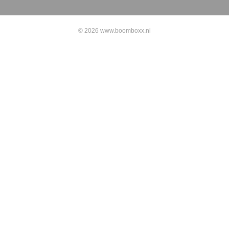
© 2026 www.boomboxx.nl