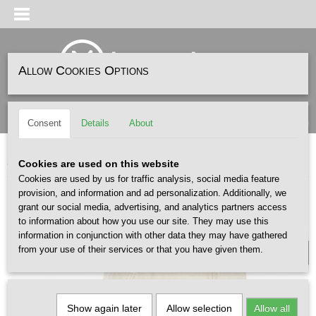
Allow Cookies Options
Log in
Register
SHOPPING CART
(0)
Consent
Details
About
No items
Home
>
HEADWEAR
>
CAPS
>
BOOMBOXX Vintage Cap Stone
Cookies are used on this website
Cookies are used by us for traffic analysis, social media feature
provision, and information and ad personalization. Additionally, we
LIMITED
grant our social media, advertising, and analytics partners access
to information about how you use our site. They may use this
information in conjunction with other data they may have gathered
from your use of their services or that you have given them.
Show again later
Allow selection
Allow all