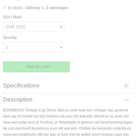
✓
In stock
- Delivery 1 -2 werkdagen
Size / Maat
Quantity
ADD TO CART
Specifications
Product code
Description
VNTG05STN
Supplier product code
BOOMBOXX Vintage Cap Stone. Ben je zoek naar een vintage cap, gewone
VNTG05STN
dad cap of bucket hat dan hebben wij voor elk wat wils. Mocht je op zoek zijn
naar een petje voor je Festival, je Streetstyle of gewoon als bescherming tegen
de zon dan heeft Boomboxx voor elk wat wils. Ontdek de nieuwste collectie en
voeg een praktische stijl toe aan je look met de petjes en/of vintage caps van