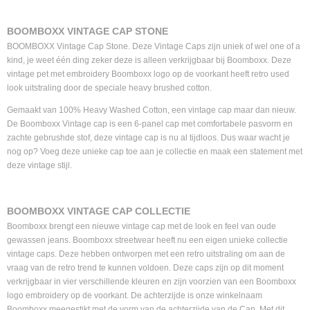
BOOMBOXX VINTAGE CAP STONE
BOOMBOXX Vintage Cap Stone. Deze Vintage Caps zijn uniek of wel one of a
kind, je weet één ding zeker deze is alleen verkrijgbaar bij Boomboxx. Deze
vintage pet met embroidery Boomboxx logo op de voorkant heeft retro used
look uitstraling door de speciale heavy brushed cotton.
Gemaakt van 100% Heavy Washed Cotton, een vintage cap maar dan nieuw.
De Boomboxx Vintage cap is een 6-panel cap met comfortabele pasvorm en
zachte gebrushde stof, deze vintage cap is nu al tijdloos. Dus waar wacht je
nog op? Voeg deze unieke cap toe aan je collectie en maak een statement met
deze vintage stijl.
BOOMBOXX VINTAGE CAP COLLECTIE
Boomboxx brengt een nieuwe vintage cap met de look en feel van oude
gewassen jeans. Boomboxx streetwear heeft nu een eigen unieke collectie
vintage caps. Deze hebben ontworpen met een retro uitstraling om aan de
vraag van de retro trend te kunnen voldoen. Deze caps zijn op dit moment
verkrijgbaar in vier verschillende kleuren en zijn voorzien van een Boomboxx
logo embroidery op de voorkant. De achterzijde is onze winkelnaam
Boomboxx meegestikt met de vorm van de achterzijde van de Cap. Met dit