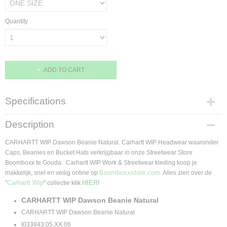
Quantity
ADD TO CART
Specifications
Supplier product code
Description
I033843.05.XX.06
CARHARTT WIP Dawson Beanie Natural. Carhartt WIP Headwear waaronder
Caps, Beanies en Bucket Hats verkrijgbaar in onze Streetwear Store
Boomboxx te Gouda. Carhartt WIP Work & Streetwear kleding koop je
Boomboxxstore.com
makkelijk, snel en veilig online op
. Alles zien over de
Carhartt Wip
HIER
"
" collectie klik
!
CARHARTT WIP Dawson Beanie Natural
CARHARTT WIP Dawson Beanie Natural
I033843.05.XX.06