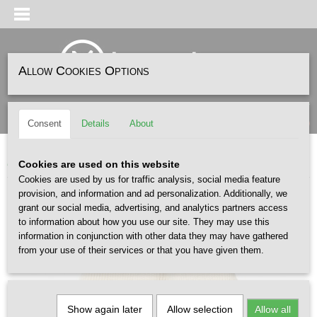
Allow Cookies Options
Log in
Register
SHOPPING CART
(0)
Consent
Details
About
No items
Home
>
HEADWEAR
>
BEANIES
>
CARHARTT WIP Dawson Beanie Natural
Cookies are used on this website
Cookies are used by us for traffic analysis, social media feature
provision, and information and ad personalization. Additionally, we
grant our social media, advertising, and analytics partners access
to information about how you use our site. They may use this
information in conjunction with other data they may have gathered
from your use of their services or that you have given them.
Show again later
Allow selection
Allow all