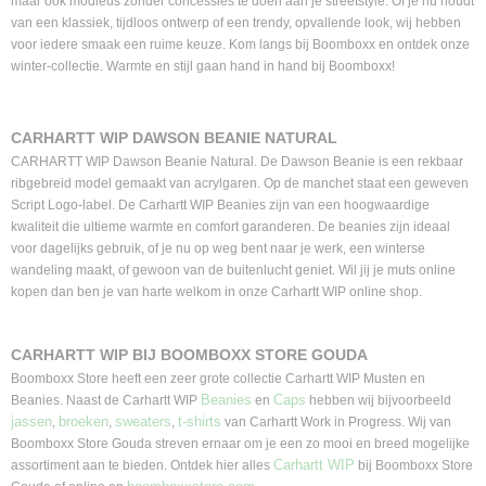
maar ook modieus zonder concessies te doen aan je streetstyle. Of je nu houdt
van een klassiek, tijdloos ontwerp of een trendy, opvallende look, wij hebben
voor iedere smaak een ruime keuze. Kom langs bij Boomboxx en ontdek onze
winter-collectie. Warmte en stijl gaan hand in hand bij Boomboxx!
CARHARTT WIP DAWSON BEANIE NATURAL
CARHARTT WIP Dawson Beanie Natural. De Dawson Beanie is een rekbaar
ribgebreid model gemaakt van acrylgaren. Op de manchet staat een geweven
Script Logo-label. De Carhartt WIP Beanies zijn van een hoogwaardige
kwaliteit die ultieme warmte en comfort garanderen. De beanies zijn ideaal
voor dagelijks gebruik, of je nu op weg bent naar je werk, een winterse
wandeling maakt, of gewoon van de buitenlucht geniet. Wil jij je muts online
kopen dan ben je van harte welkom in onze Carhartt WIP online shop.
CARHARTT WIP BIJ BOOMBOXX STORE GOUDA
Boomboxx Store heeft een zeer grote collectie Carhartt WIP Musten en
Beanies
Caps
Beanies. Naast de Carhartt WIP
en
hebben wij bijvoorbeeld
jassen
broeken
sweaters
t-shirts
,
,
,
van Carhartt Work in Progress. Wij van
Boomboxx Store Gouda streven ernaar om je een zo mooi en breed mogelijke
Carhartt WIP
assortiment aan te bieden. Ontdek hier alles
bij Boomboxx Store