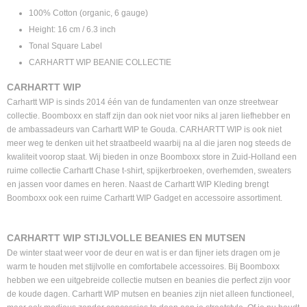
100% Cotton (organic, 6 gauge)
Height: 16 cm / 6.3 inch
Tonal Square Label
CARHARTT WIP BEANIE COLLECTIE
CARHARTT WIP
Carhartt WIP is sinds 2014 één van de fundamenten van onze streetwear
collectie. Boomboxx en staff zijn dan ook niet voor niks al jaren liefhebber en
de ambassadeurs van Carhartt WIP te Gouda. CARHARTT WIP is ook niet
meer weg te denken uit het straatbeeld waarbij na al die jaren nog steeds de
kwaliteit voorop staat. Wij bieden in onze Boomboxx store in Zuid-Holland een
ruime collectie Carhartt Chase t-shirt, spijkerbroeken, overhemden, sweaters
en jassen voor dames en heren. Naast de Carhartt WIP Kleding brengt
Boomboxx ook een ruime Carhartt WIP Gadget en accessoire assortiment.
CARHARTT WIP STIJLVOLLE BEANIES EN MUTSEN
De winter staat weer voor de deur en wat is er dan fijner iets dragen om je
warm te houden met stijlvolle en comfortabele accessoires. Bij Boomboxx
hebben we een uitgebreide collectie mutsen en beanies die perfect zijn voor
de koude dagen. Carhartt WIP mutsen en beanies zijn niet alleen functioneel,