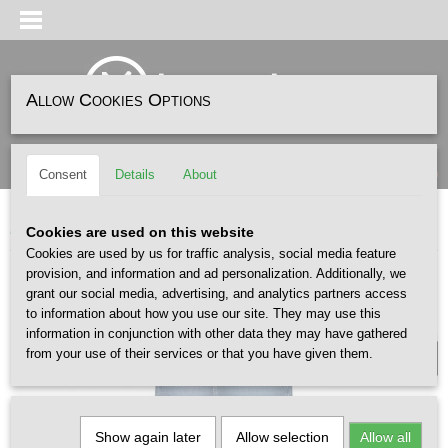
Allow Cookies Options
Log in
Register
SHOPPING CART
(0)
Consent
Details
About
No items
Home
>
FASHION
>
EDWIN EUROPE
>
EDWIN W Olivia Pant Blue Topaze
Cookies are used on this website
Cookies are used by us for traffic analysis, social media feature
provision, and information and ad personalization. Additionally, we
WOMEN /X
grant our social media, advertising, and analytics partners access
to information about how you use our site. They may use this
information in conjunction with other data they may have gathered
from your use of their services or that you have given them.
Show again later
Allow selection
Allow all