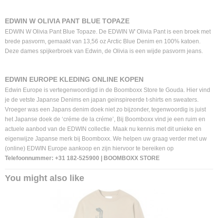
EDWIN W OLIVIA PANT BLUE TOPAZE
EDWIN W Olivia Pant Blue Topaze. De EDWIN W' Olivia Pant is een broek met
brede pasvorm, gemaakt van 13,56 oz Arctic Blue Denim en 100% katoen.
Deze dames spijkerbroek van Edwin, de Olivia is een wijde pasvorm jeans.
EDWIN EUROPE KLEDING ONLINE KOPEN
Edwin Europe is vertegenwoordigd in de Boomboxx Store te Gouda. Hier vind
je de vetste Japanse Denims en japan geinspireerde t-shirts en sweaters.
Vroeger was een Japans denim doek niet zo bijzonder, tegenwoordig is juist
het Japanse doek de ‘créme de la créme’, Bij Boomboxx vind je een ruim en
actuele aanbod van de EDWIN collectie. Maak nu kennis met dit unieke en
eigenwijze Japanse merk bij Boomboxx. We helpen uw graag verder met uw
(online) EDWIN Europe aankoop en zijn hiervoor te bereiken op
Telefoonnummer: +31 182-525900 | BOOMBOXX STORE
You might also like