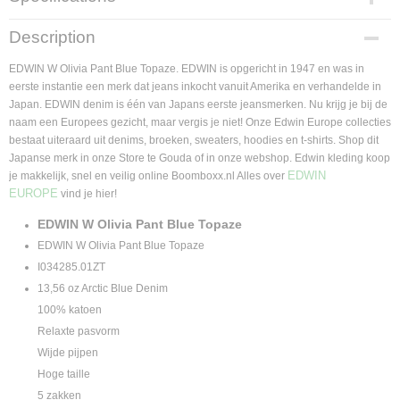
Product code
Description
I034285.01ZT
Supplier product code
EDWIN W Olivia Pant Blue Topaze. EDWIN is opgericht in 1947 en was in
I034285.01ZT
eerste instantie een merk dat jeans inkocht vanuit Amerika en verhandelde in
Japan. EDWIN denim is één van Japans eerste jeansmerken. Nu krijg je bij de
naam een Europees gezicht, maar vergis je niet! Onze Edwin Europe collecties
bestaat uiteraard uit denims, broeken, sweaters, hoodies en t-shirts. Shop dit
Japanse merk in onze Store te Gouda of in onze webshop. Edwin kleding koop
EDWIN
je makkelijk, snel en veilig online Boomboxx.nl Alles over
EUROPE
vind je hier!
EDWIN W Olivia Pant Blue Topaze
EDWIN W Olivia Pant Blue Topaze
I034285.01ZT
13,56 oz Arctic Blue Denim
100% katoen
Relaxte pasvorm
Wijde pijpen
Hoge taille
5 zakken