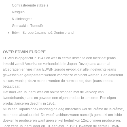
Contrasterende stiksels
Ritsgulp
6 klinknagels
Gemaakt in Tunesië
Edwin Europe Japans no1 Denim brand
OVER EDWIN EUROPE
EDWIN is opgericht in 1947 en was in eerste instantie een merk dat jeans
inkocht vanuit Amerika en verhandelde in Japan. Deze jeans waren al
afgedragen en vies maar EDWIN zorgde ervoor, dat alle ingekochte jeans
gewassen en gerepareerd werden voordat ze verkocht werden. Een daverend
succes, want op deze manier werden de normaal erg dure jeans ineens
betaalbaar.
Het doel van Tsunemi was om ooit te stoppen met de verkoop van
tweedehands jeans en gewoon een eigen product te lanceren. Een eigen
product lanceren deed hij in 1951.
Nu is een Japans doek vandaag de dag misschien wel de ‘créme de la créme’,
maar toen absoluut niet. De weefmachines waren namelijk gemaakt om lichte
doeken te produceren want geen enkel bedrijf kon 12oz of meer produceren.
Toch zette Tsunemi door en 10 jaar later, in 1961, kwamen de eerste EDWIN