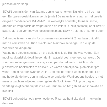
jeans in de verkoop.
EDWIN denim is één van Japans eerste jeansmerken. Nu krijg je bij de naam
een Europees gezicht, maar vergis je niet! De naam is ontstaan uit het creatief
omgaan met de letters D-E-N-I-M. De werkelijke oprichter, Tsunemi, mixte,
draaide en verplaatste de volgorde van de letters DENIM, totdat hij op “EDWIN”
kwam. Met een vernieuwde focus op het merk ‘EDWIN’, stormde Tsunemi door.
Dat innovatie één van zijn focuspunten was, maakte hij 2 jaar later duidelijk
met de komst van de ’16oz tri-coloured Rainbow selvedge’. In die tijd de
zwaarste selvedge ooit.
Wat nu nog steeds speciaal en erg geliefd is, is de Rainbow selvedge. Een
mooi karakteristiek detail in een denim wat niet veel meer gedaan wordt. De
Rainbow selvedge is niet de enige stempel die het merk EDWIN op de
jeanswereld heeft weten te drukken. Ze waren namelijk ook pioniers in ‘pre-
wash’ denim. Verder kwamen ze in 1980 met de ‘stone wash’ methode. Een
methode die de hele denim industrie veranderde. Want opeens hoefde je niet
meer te wachten tot je jeans een geleefde ‘look’ kreeg.Tot op de dag van
vandaag volgt het bedrijf de visie van Tsunemi op het gebied van innovatie en
kwaliteit.
EDWIN behoort dan ook zeker tot de top 5 van authentieke denim merken in
de wereld.