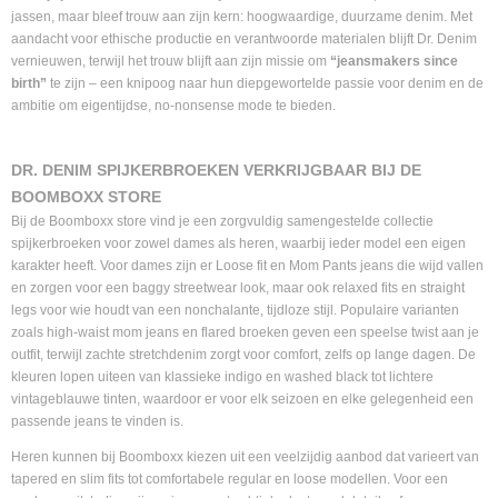
jassen, maar bleef trouw aan zijn kern: hoogwaardige, duurzame denim. Met
aandacht voor ethische productie en verantwoorde materialen blijft Dr. Denim
vernieuwen, terwijl het trouw blijft aan zijn missie om
“jeansmakers since
birth”
te zijn – een knipoog naar hun diepgewortelde passie voor denim en de
ambitie om eigentijdse, no-nonsense mode te bieden.
DR. DENIM SPIJKERBROEKEN VERKRIJGBAAR BIJ DE
BOOMBOXX STORE
Bij de Boomboxx store vind je een zorgvuldig samengestelde collectie
spijkerbroeken voor zowel dames als heren, waarbij ieder model een eigen
karakter heeft. Voor dames zijn er Loose fit en Mom Pants jeans die wijd vallen
en zorgen voor een baggy streetwear look, maar ook relaxed fits en straight
legs voor wie houdt van een nonchalante, tijdloze stijl. Populaire varianten
zoals high-waist mom jeans en flared broeken geven een speelse twist aan je
outfit, terwijl zachte stretchdenim zorgt voor comfort, zelfs op lange dagen. De
kleuren lopen uiteen van klassieke indigo en washed black tot lichtere
vintageblauwe tinten, waardoor er voor elk seizoen en elke gelegenheid een
passende jeans te vinden is.
Heren kunnen bij Boomboxx kiezen uit een veelzijdig aanbod dat varieert van
tapered en slim fits tot comfortabele regular en loose modellen. Voor een