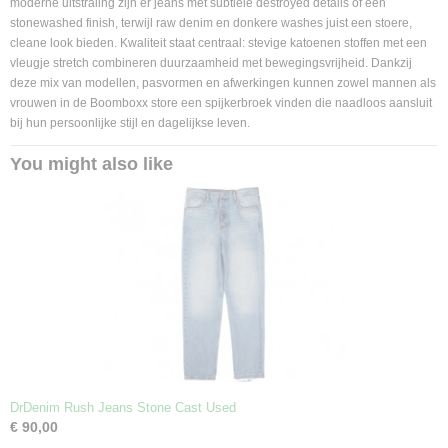
moderne uitstraling zijn er jeans met subtiele destroyed details of een
stonewashed finish, terwijl raw denim en donkere washes juist een stoere,
cleane look bieden. Kwaliteit staat centraal: stevige katoenen stoffen met een
vleugje stretch combineren duurzaamheid met bewegingsvrijheid. Dankzij
deze mix van modellen, pasvormen en afwerkingen kunnen zowel mannen als
vrouwen in de Boomboxx store een spijkerbroek vinden die naadloos aansluit
bij hun persoonlijke stijl en dagelijkse leven.
You might also like
DrDenim Rush Jeans Stone Cast Used
€ 90,00