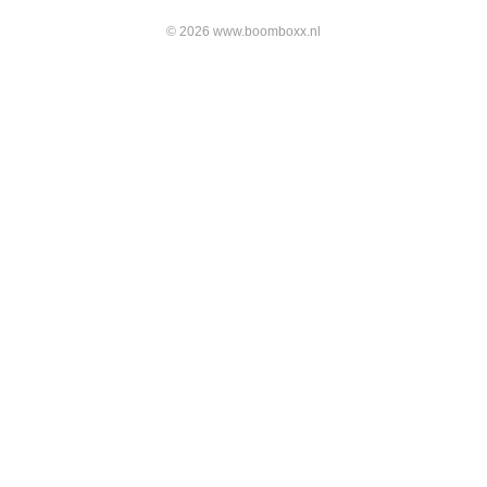
© 2026 www.boomboxx.nl