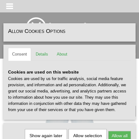
Allow Cookies Options
Log in
Register
SHOPPING CART
(0)
Consent
Details
About
No items
Home
>
FASHION
>
DR DENIM
>
Dr DENIM Donna Canyon Light Vintage
Cookies are used on this website
Cookies are used by us for traffic analysis, social media feature
provision, and information and ad personalization. Additionally, we
WOMEN /X
grant our social media, advertising, and analytics partners access
to information about how you use our site. They may use this
information in conjunction with other data they may have gathered
from your use of their services or that you have given them.
Show again later
Allow selection
Allow all