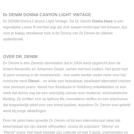
Dr DENIM DONNA CANYON LIGHT VINTAGE
Dr DENIM Donna Canyon Light Vintage. De Dr. Denim
Donna Haze
is een
eigentijdse Loose fit met flair pijp die zich soepel vormt naar het lichaam, dus
voor je baggy streetwear look is de Donna van Dr Denim de ultieme
spijkerbroek.
OVER DR. DENIM
Dr. Denim is een Zweeds denimlabel dat in 2004 werd opgericht door de
broers Alexander en Johannes Graah, samen met hun ouders. Het gezin had
al jaren ervaring in de modewereld – hun vader werkte onder meer voor het
iconische merk
Diesel
– en wilde een betaalbaar, kwalitatief alternatief creëren
voor premium jeans. Vanuit hun thuisbasis in Göteborg ontwikkelden ze een
merk dat denim zag als een veelzijdig canvas voor moderne, minimalistische
kleding. Ze richtten zich op tijdloze fits, innovatieve stoffen en een prijsniveau
dat toegankelijk bleef voor een breed publiek, waardoor Dr. Denim snel geliefd
werd bij jonge stedelingen.
Door de jaren heen groeide Dr. Denim uit tot een internationaal label dat
bekendstaat om zijn slanke silhouetten, vooral de populaire “Skinny” en
“Plenty” jeans. Het merk breidde zijn collectie uit met T-shirts, overhemden en