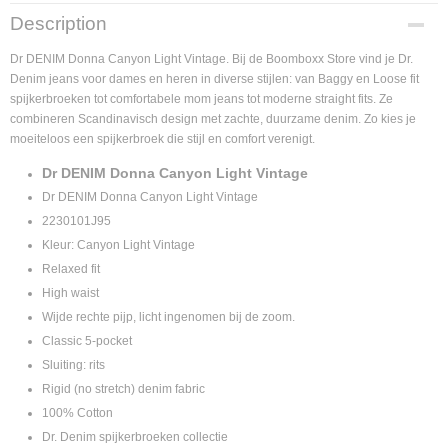
Supplier product code
Description
2230101J95
Dr DENIM Donna Canyon Light Vintage. Bij de Boomboxx Store vind je Dr.
Denim jeans voor dames en heren in diverse stijlen: van Baggy en Loose fit
spijkerbroeken tot comfortabele mom jeans tot moderne straight fits. Ze
combineren Scandinavisch design met zachte, duurzame denim. Zo kies je
moeiteloos een spijkerbroek die stijl en comfort verenigt.
Dr DENIM Donna Canyon Light Vintage
Dr DENIM Donna Canyon Light Vintage
2230101J95
Kleur: Canyon Light Vintage
Relaxed fit
High waist
Wijde rechte pijp, licht ingenomen bij de zoom.
Classic 5-pocket
Sluiting: rits
Rigid (no stretch) denim fabric
100% Cotton
Dr. Denim spijkerbroeken collectie