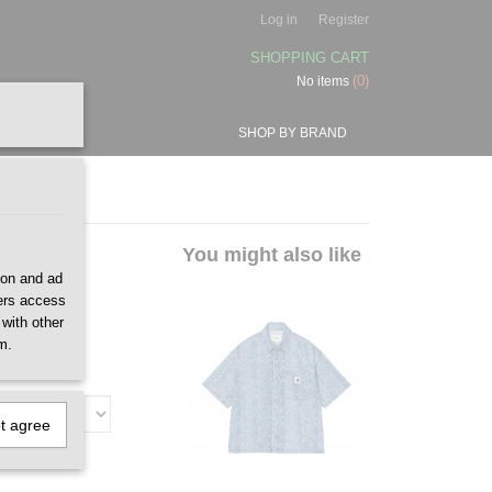
Log in
Register
SHOPPING CART
(0)
No items
SHOP BY BRAND
Shirt
You might also like
ion and ad
ners access
 with other
m.
ot agree