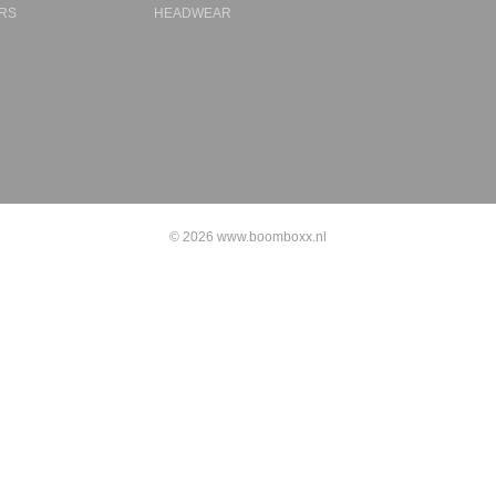
RS
HEADWEAR
© 2026 www.boomboxx.nl