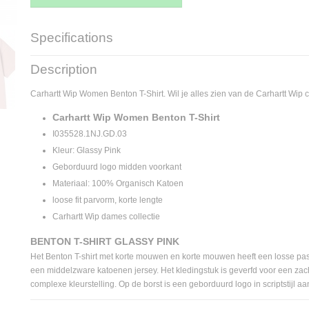
Specifications
Product code
I035528.1NJ.GD.03.
Description
Supplier product code
I035528.1NJ.GD.03
Carhartt Wip Women Benton T-Shirt. Wil je alles zien van de Carhartt Wip co
Carhartt Wip Women Benton T-Shirt
I035528.1NJ.GD.03
Kleur: Glassy Pink
Geborduurd logo midden voorkant
Materiaal: 100% Organisch Katoen
loose fit parvorm, korte lengte
Carhartt Wip dames collectie
BENTON T-SHIRT GLASSY PINK
Het Benton T-shirt met korte mouwen en korte mouwen heeft een losse pa
een middelzware katoenen jersey. Het kledingstuk is geverfd voor een zac
complexe kleurstelling. Op de borst is een geborduurd logo in scriptstijl a