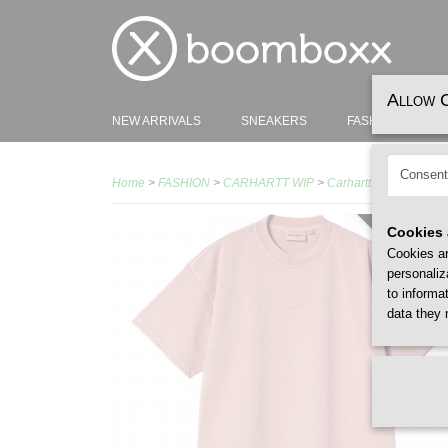
Allow 
NEW ARRIVALS
SNEAKERS
FASHION
H
Consent
Home
>
FASHION
>
CARHARTT WIP
>
Carhartt Wip Women B
Cookies 
WOMEN /
Cookies ar
personaliz
to informa
data they 