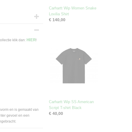
Carhartt Wip Women Snake
Lovilia Shirt
€ 140,00
XS
HIER
llectie klik dan:
!
Carhartt Wip SS American
Script T-shirt Black
svorm en is gemaakt van
€ 40,00
hter gevoel en een
angebracht.