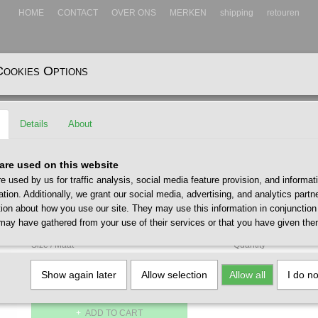
HOME
CONTACT
OVER ONS
MERKEN
shipping
retouren
Cookies Options
EADWEAR
ACCESSOIRES
Details
About
enton T-Shirt
Carhartt Wip Women Benton T-
are used on this website
X
e used by us for traffic analysis, social media feature provision, and informat
€ 55,00
ation. Additionally, we grant our social media, advertising, and analytics part
(including VAT 21%)
tion about how you use our site. They may use this information in conjunction
✓
may have gathered from your use of their services or that you have given the
In stock
- Delivery 1 - 2 werkdagen
Size / Maat
Quantity
Show again later
Allow selection
Allow all
I do n
ADD TO CART