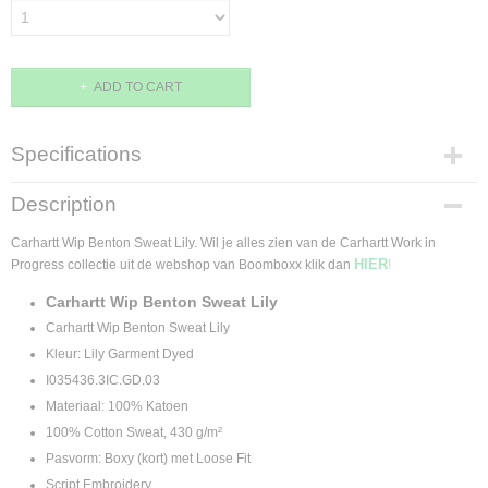
ADD TO CART
Specifications
Product code
Description
I035436.3IC.GD.03.M
Supplier product code
Carhartt Wip Benton Sweat Lily. Wil je alles zien van de Carhartt Work in
I035436.3IC.GD.03
HIER
Progress collectie uit de webshop van Boomboxx klik dan
!
Carhartt Wip Benton Sweat Lily
Carhartt Wip Benton Sweat Lily
Kleur: Lily Garment Dyed
I035436.3IC.GD.03
Materiaal: 100% Katoen
100% Cotton Sweat, 430 g/m²
Pasvorm: Boxy (kort) met Loose Fit
Script Embroidery