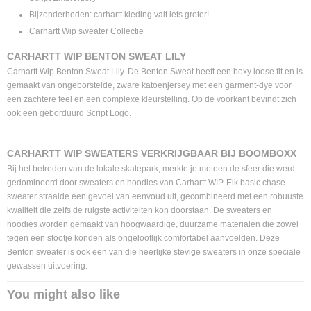
Bijzonderheden: carhartt kleding valt iets groter!
Carhartt Wip sweater Collectie
CARHARTT WIP BENTON SWEAT LILY
Carhartt Wip Benton Sweat Lily. De Benton Sweat heeft een boxy loose fit en is
gemaakt van ongeborstelde, zware katoenjersey met een garment-dye voor
een zachtere feel en een complexe kleurstelling. Op de voorkant bevindt zich
ook een geborduurd Script Logo.
CARHARTT WIP SWEATERS VERKRIJGBAAR BIJ BOOMBOXX
Bij het betreden van de lokale skatepark, merkte je meteen de sfeer die werd
gedomineerd door sweaters en hoodies van Carhartt WIP. Elk basic chase
sweater straalde een gevoel van eenvoud uit, gecombineerd met een robuuste
kwaliteit die zelfs de ruigste activiteiten kon doorstaan. De sweaters en
hoodies worden gemaakt van hoogwaardige, duurzame materialen die zowel
tegen een stootje konden als ongelooflijk comfortabel aanvoelden. Deze
Benton sweater is ook een van die heerlijke stevige sweaters in onze speciale
gewassen uitvoering.
You might also like