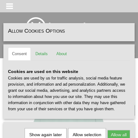
Allow Cookies Options
Log in
Register
SHOPPING CART
(0)
Consent
Details
About
No items
Home
>
FASHION
>
CARHARTT WIP
>
Carhartt Wip Benton Sweat Lily
Cookies are used on this website
Cookies are used by us for traffic analysis, social media feature
provision, and information and ad personalization. Additionally, we
grant our social media, advertising, and analytics partners access
UNISEX
to information about how you use our site. They may use this
information in conjunction with other data they may have gathered
from your use of their services or that you have given them.
Show again later
Allow selection
Allow all