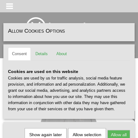
Allow Cookies Options
Log in
Register
SHOPPING CART
(0)
Consent
Details
About
No items
Home
>
FASHION
>
CARHARTT WIP
>
Carhartt Wip Hooded Nelson Jacket
Cookies are used on this website
Black
Cookies are used by us for traffic analysis, social media feature
provision, and information and ad personalization. Additionally, we
grant our social media, advertising, and analytics partners access
to information about how you use our site. They may use this
MEN /X
information in conjunction with other data they may have gathered
from your use of their services or that you have given them.
Show again later
Allow selection
Allow all