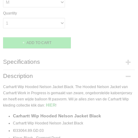
Quantity
ADD TO CART
Specifications
Product code
Description
I033064.89.GD.03.M
Supplier product code
Carhartt Wip Hooded Nelson Jacket Black. The Hooded Nelson Jacket van
I033064.89.GD.03
Carhartt Work in Progress is gemaakt van zware, ongeborstelde katoenjersey
en heeft een wijde balloon fit pasvorm. Wil je alles zien van de Carhartt Wip
HIER
kleding collectie klik dan:
!
Carhartt Wip Hooded Nelson Jacket Black
Carhartt Wip Hooded Nelson Jacket Black
I033064.89.GD.03