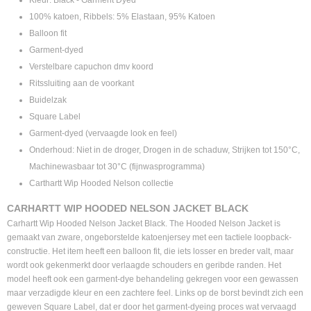
Kleur: Black - Garment Dyed
100% katoen,
Ribbels: 5% Elastaan, 95% Katoen
Balloon fit
Garment-dyed
Verstelbare capuchon dmv koord
Ritssluiting aan de voorkant
Buidelzak
Square Label
Garment-dyed (vervaagde look en feel)
Onderhoud: Niet in de droger, Drogen in de schaduw, Strijken tot 150°C,
Machinewasbaar tot 30°C (fijnwasprogramma)
Carthartt Wip Hooded Nelson collectie
CARHARTT WIP HOODED NELSON JACKET BLACK
Carhartt Wip Hooded Nelson Jacket Black. The Hooded Nelson Jacket is
gemaakt van zware, ongeborstelde katoenjersey met een tactiele loopback-
constructie. Het item heeft een balloon fit, die iets losser en breder valt, maar
wordt ook gekenmerkt door verlaagde schouders en geribde randen. Het
model heeft ook een garment-dye behandeling gekregen voor een gewassen
maar verzadigde kleur en een zachtere feel. Links op de borst bevindt zich een
geweven Square Label, dat er door het garment-dyeing proces wat vervaagd