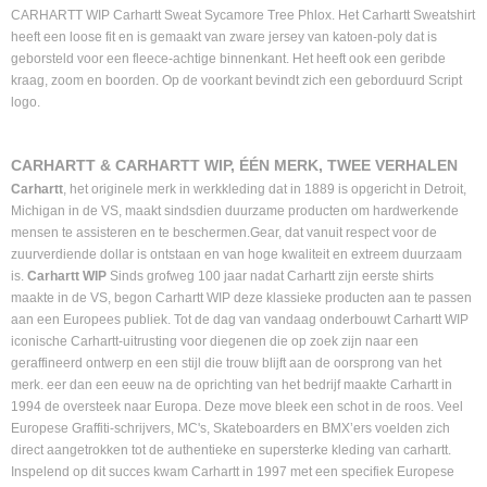
CARHARTT WIP Carhartt Sweat Sycamore Tree Phlox. Het Carhartt Sweatshirt
heeft een loose fit en is gemaakt van zware jersey van katoen-poly dat is
geborsteld voor een fleece-achtige binnenkant. Het heeft ook een geribde
kraag, zoom en boorden. Op de voorkant bevindt zich een geborduurd Script
logo.
CARHARTT & CARHARTT WIP, ÉÉN MERK, TWEE VERHALEN
Carhartt
, het originele merk in werkkleding dat in 1889 is opgericht in Detroit,
Michigan in de VS, maakt sindsdien duurzame producten om hardwerkende
mensen te assisteren en te beschermen.Gear, dat vanuit respect voor de
zuurverdiende dollar is ontstaan en van hoge kwaliteit en extreem duurzaam
is.
Carhartt WIP
Sinds grofweg 100 jaar nadat Carhartt zijn eerste shirts
maakte in de VS, begon Carhartt WIP deze klassieke producten aan te passen
aan een Europees publiek. Tot de dag van vandaag onderbouwt Carhartt WIP
iconische Carhartt-uitrusting voor diegenen die op zoek zijn naar een
geraffineerd ontwerp en een stijl die trouw blijft aan de oorsprong van het
merk. eer dan een eeuw na de oprichting van het bedrijf maakte Carhartt in
1994 de oversteek naar Europa. Deze move bleek een schot in de roos. Veel
Europese Graffiti-schrijvers, MC's, Skateboarders en BMX’ers voelden zich
direct aangetrokken tot de authentieke en supersterke kleding van carhartt.
Inspelend op dit succes kwam Carhartt in 1997 met een specifiek Europese