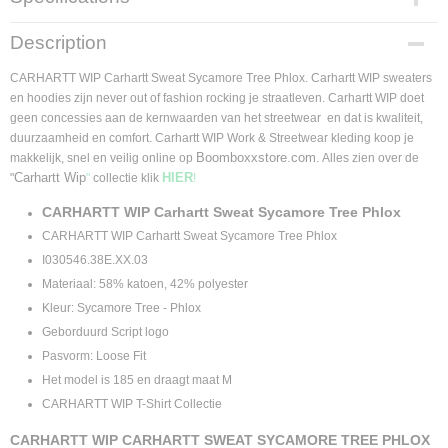
Product code
Description
I030546.38E.XX.03.S
Supplier product code
CARHARTT WIP Carhartt Sweat Sycamore Tree Phlox. Carhartt WIP sweaters
I030546.38E.XX.03
en hoodies zijn never out of fashion rocking je straatleven. Carhartt WIP doet
geen concessies aan de kernwaarden van het streetwear en dat is kwaliteit,
duurzaamheid en comfort. Carhartt WIP Work & Streetwear kleding koop je
Boomboxxstore.com.
makkelijk, snel en veilig online op
Alles zien over de
Carhartt Wip
HIER
"
"
collectie klik
!
CARHARTT WIP Carhartt Sweat Sycamore Tree Phlox
CARHARTT WIP Carhartt Sweat Sycamore Tree Phlox
I030546.38E.XX.03
Materiaal:
58% katoen, 42% polyester
Kleur: Sycamore Tree - Phlox
Geborduurd Script logo
Pasvorm: Loose Fit
Het model is 185 en draagt maat M
CARHARTT WIP T-Shirt Collectie
CARHARTT WIP CARHARTT SWEAT SYCAMORE TREE PHLOX