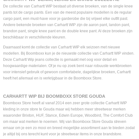
De collectie van Carhartt WIP bestaat uit diverse broeken, van de single knee
pants tot de cargo pants. Een van de meest populaire modellen is de regular
cargo pant, een must-have voor je garderobe die bij vrijwel elke outfit past.
Andere bekende broeken van Carhartt WIP zijn de aaron pant, landon pant,
brandon pant, single knee pant en de double knee pant. Al deze broeken zijn
beschikbaar in verschillende kleuren.
Daarnaast komt de collectie van Carhartt WIP elk seizoen met nieuwe
modellen. Bij Boomboxx kun je de nieuwste collectie van Carhartt WIP vinden.
Deze Carhartt Wip jeans collectie is gemaakt met oog voor detail en
hoogwaardige materialen. Of je nu op zoek bent naar robuuste werkbroeken
voor intensief gebruik of gewoon comfortabele, dagelijkse broeken, Carhartt
heeft het allemaal en is verkrijgbaar in de Boomboxx Store.
CARHARTT WIP BIJ BOOMBOXX STORE GOUDA
Boomboxx Store heeft al vanaf 2014 een zeer grote collectie Carhartt WIP
kleding in onze store te Gouda maar wij hebben meer streetwear merken
waaronder Brixton, HUF, Stance, Edwin Europe, Woodbird, The Comfort Club
om maar wat merken te noemen. Wij van Boomboxx Store Gouda streven
ernaar om je een zo mooi en breed mogelijke assortiment aan te bieden zodat
je altijd bij ons terecht kunt voor je streetwear items in onze brandstore.