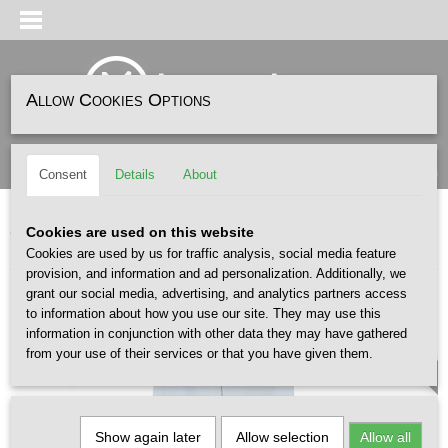
Allow Cookies Options
Log in
Register
SHOPPING CART
(0)
Consent
Details
About
No items
Home
>
FASHION
>
CARHARTT WIP
>
CARHARTT WIP Brandon Pant Icy
Cookies are used on this website
Water
Cookies are used by us for traffic analysis, social media feature
provision, and information and ad personalization. Additionally, we
grant our social media, advertising, and analytics partners access
to information about how you use our site. They may use this
MEN /X
information in conjunction with other data they may have gathered
from your use of their services or that you have given them.
Show again later
Allow selection
Allow all