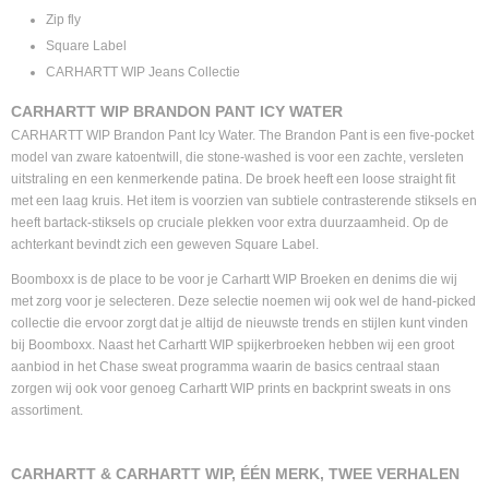
Zip fly
Square Label
CARHARTT WIP Jeans Collectie
CARHARTT WIP BRANDON PANT ICY WATER
CARHARTT WIP Brandon Pant Icy Water. The Brandon Pant is een five-pocket
model van zware katoentwill, die stone-washed is voor een zachte, versleten
uitstraling en een kenmerkende patina. De broek heeft een loose straight fit
met een laag kruis. Het item is voorzien van subtiele contrasterende stiksels en
heeft bartack-stiksels op cruciale plekken voor extra duurzaamheid. Op de
achterkant bevindt zich een geweven Square Label.
Boomboxx is de place to be voor je Carhartt WIP Broeken en denims die wij
met zorg voor je selecteren. Deze selectie noemen wij ook wel de hand-picked
collectie die ervoor zorgt dat je altijd de nieuwste trends en stijlen kunt vinden
bij Boomboxx. Naast het Carhartt WIP spijkerbroeken hebben wij een groot
aanbiod in het Chase sweat programma waarin de basics centraal staan
zorgen wij ook voor genoeg Carhartt WIP prints en backprint sweats in ons
assortiment.
CARHARTT & CARHARTT WIP, ÉÉN MERK, TWEE VERHALEN