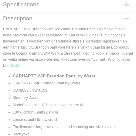
Specifications
Product code
Description
I0348009.0NW.4J.03.S
Supplier product code
CARHARTT WIP Brandon Pant Icy Water. Brandon Pant is gemaakt in een
I0348009.0NW.4J.03
losse pasvorm van zwaar katoendenim. Het item knikt naar zijn functionele
invloeden en is voorzien van driedubbele stiksels, gereedschapszakken en
een hamerlus. DE Brandon pant voor heren is verkrijgbaar bij de Boomboxx
store te Gouda. Carhartt WIP Work & Streetwear kleding koop je makkelijk, snel
.
Carhartt Wip
en veilig online via onze webshop
Alles zien over de "
"
collectie
HIER
klik
!
CARHARTT WIP Brandon Pant Icy Water
CARHARTT WIP Brandon Pant Icy Water
I0348009.0NW.4J.03
Kleur: Icy Water
Model's height is 185 cm and wears size M
100% cotton (Smith Denim)
Loose straight fit, low crotch
The item runs large, we recommend choosing one size smaller
Back yoke