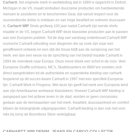
Carhartt
, het originele merk in werkkleding dat in 1889 is opgericht in Detroit,
Michigan in de VS, maakt sindsdien duurzame producten om hardwerkende
mensen te assisteren en te beschermen.Gear, dat vanuit respect voor de
zuurverdiende dollar is ontstaan en van hoge kwaliteit en extreem duurzaam
is.
Carhartt WIP
Sinds grofweg 100 jaar nadat Carhartt zijn eerste shirts
maakte in de VS, begon Carhartt WIP deze klassieke producten aan te passen
aan een Europees publiek. Tot de dag van vandaag onderbouwt Carhartt WIP
iconische Carhartt-uitrusting voor diegenen die op zoek zijn naar een
geraffineerd ontwerp en een stijl die trouw blijft aan de oorsprong van het
merk. eer dan een eeuw na de oprichting van het bedrijf maakte Carhartt in
1994 de oversteek naar Europa. Deze move bleek een schot in de roos. Veel
Europese Graffiti-schrijvers, MC's, Skateboarders en BMX’ers voelden zich
direct aangetrokken tot de authentieke en supersterke kleding van carhartt.
Inspelend op dit succes kwam Carhartt in 1997 met een specifiek Europese
lijn: Carhartt Work in Progress. Met deze lijn geeft het merk een Europese twist
aan zijn Amerikaanse workwear klassiekers. Hoewel Carhartt WIP kleding is
aangepast aan het actieve leven in de stad, worden er geen concessies
gedaan aan de kernwaarden van het merk. Kwaliteit, duurzaamheid en comfort
blijven de belangrijkste uitgangspunten. Carhartt kleding is dan ook niet voor
niks bij (ons) de Boomboxx Store verkrijgbaar.
CARHARTT WIP DENIM, JEANS EN CARGO COLLECTIE