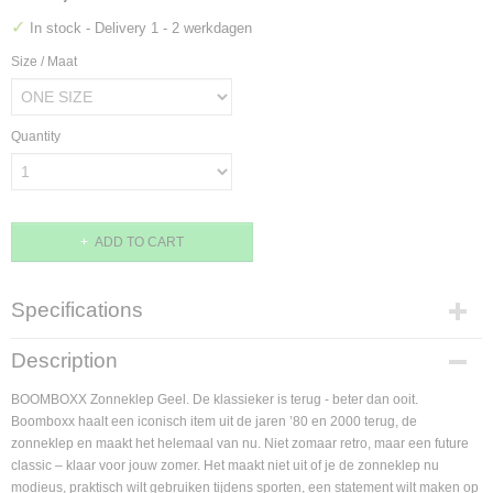
✓
In stock
- Delivery 1 - 2 werkdagen
Size / Maat
Quantity
ADD TO CART
Specifications
Product code
Description
BMBXX-SUNVSR06
Supplier product code
BOOMBOXX Zonneklep Geel. De klassieker is terug - beter dan ooit.
BMBXX-SUNVSR06
Boomboxx haalt een iconisch item uit de jaren ’80 en 2000 terug, de
zonneklep en maakt het helemaal van nu. Niet zomaar retro, maar een future
classic – klaar voor jouw zomer. Het maakt niet uit of je de zonneklep nu
modieus, praktisch wilt gebruiken tijdens sporten, een statement wilt maken op