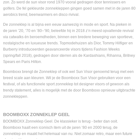
zon. Zo werd de sun visor rond 1970 vooral gedragen door tennissers en
golfers. De fel gekleurde zonnekleppen gingen goed samen met in de jaren 80
aerobics trend, beenwarmers en disco rivival.
De zonneklep is al bijna een eeuw aanwezig in mode en sport. Na pieken in
de jaren ’20, ’70 en ’80–’90, beleefde hij in 2018 z’n meest opvallende revival
via catwalks én beroemdheden, binnen een bredere beweging van sportieve,
nostalgische en luxueuse trends. Topmodehuizen als Dior, Tom­my Hilfiger en
Burberry introduceerden geavanceerde visors tijdens Fashion Weeks
(spring/fall 2018), gedragen door sterren als de Kardashians, Rihanna, Britney
Spears en Paris Hilton.
Boomboxx brengt de Zonneklep of ook wel Sun Visor genoemd terug met een
breed scale aan kleuren. Wil je de Boomboxx Sun Visor gebruiken voor een
festival, of als functionele sport zonneklep tot designer visors of gewoon als
trendy statement, alles is mogelijk met de door Boomboxx opnieuw uitgbrachte
zonnekleppen.
BOOMBOXX ZONNEKLEP GEEL
BOOMBOXX Zonneklep Geel. De klassieker is terug - beter dan ooit.
Boomboxx haalt een iconisch item uit de jaren ’80 en 2000 terug, de
zonneklep en maakt het helemaal van nu. Niet zomaar retro, maar een future