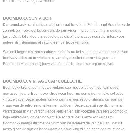
classic – klaar voor jouw zomer.
BOOMBOXX SUN VISOR
Dé comeback van het jaar: stijl ontmoet functie
In 2025 brengt Boomboxx de
zonneklep – ook wel bekend als de
sun visor
– terug in een fris, modieus
jasje. Denk felle kleuren, subtiele pastels of juist classy neutrale tinten: voor
iedere stijl, stemming of setting een perfect exemplaar.
Wat ooit begon als een sportaccessoire is nu hét statement van de zomer. Van
festivalvelden tot tennisbanen
, van
city strolls tot stranddagen
– de
Boomboxx visor past bij jouw vibe én houdt je koel, scherp en stijlvol.
BOOMBOXX VINTAGE CAP COLLECTIE
Boomboxx brengt een nieuwe vintage cap met de look en feel van oude
gewassen jeans. Boomboxx streetwear heeft nu een eigen unieke collectie
vintage caps. Deze hebben ontworpen met een retro uitstraling om aan de
vraag van de retro trend te kunnen voldoen. Deze caps zijn op dit moment
verkrijgbaar in vier verschillende kleuren en zijn voorzien van een Boomboxx
logo embroidery op de voorkant. De achterzijde is onze winkelnaam
Boomboxx meegestikt met de vorm van de achterzijde van de Cap. Met dit
nostalgisch design en hoogwaardige afwerking zijn de caps een must-have