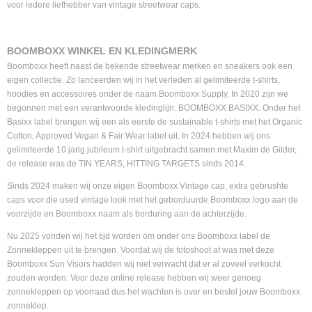
voor iedere liefhebber van vintage streetwear caps.
BOOMBOXX WINKEL EN KLEDINGMERK
Boomboxx heeft naast de bekende streetwear merken en sneakers ook een
eigen collectie. Zo lanceerden wij in het verleden al gelimiteerde t-shirts,
hoodies en accessoires onder de naam Boomboxx Supply. In 2020 zijn we
begonnen met een verantwoorde kledinglijn: BOOMBOXX BASIXX. Onder het
Basixx label brengen wij een als eerste de sustainable t-shirts met het Organic
Cotton, Approved Vegan & Fair Wear label uit. In 2024 hebben wij ons
gelimiteerde 10 jarig jubileum t-shirt uitgebracht samen met Maxim de Gilder,
de release was de TIN YEARS, HITTING TARGETS sinds 2014.
Sinds 2024 maken wij onze eigen Boomboxx Vintage cap, extra gebrushte
caps voor die used vintage look met het geborduurde Boomboxx logo aan de
voorzijde en Boomboxx naam als borduring aan de achterzijde.
Nu 2025 vonden wij het tijd worden om onder ons Boomboxx label de
Zonnekleppen uit te brengen. Voordat wij de fotoshoot af was met deze
Boomboxx Sun Visors hadden wij niet verwacht dat er al zoveel verkocht
zouden worden. Voor deze online release hebben wij weer genoeg
zonnekleppen op voorraad dus het wachten is over en bestel jouw Boomboxx
zonneklep.