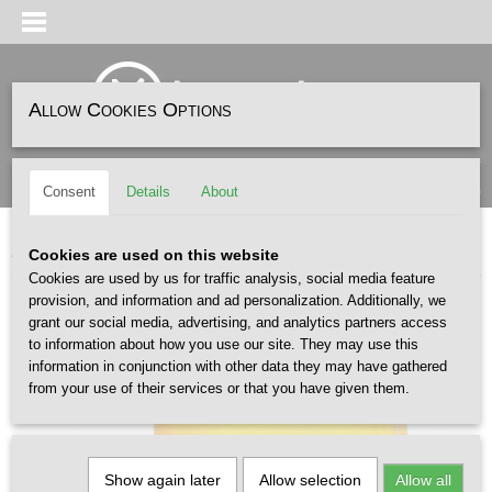
Allow Cookies Options
Log in
Register
SHOPPING CART
(0)
Consent
Details
About
No items
Home
>
FASHION
>
BOOMBOXX
>
BOOMBOXX Zonneklep Geel
Cookies are used on this website
Cookies are used by us for traffic analysis, social media feature
provision, and information and ad personalization. Additionally, we
grant our social media, advertising, and analytics partners access
to information about how you use our site. They may use this
information in conjunction with other data they may have gathered
from your use of their services or that you have given them.
Show again later
Allow selection
Allow all