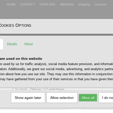
HOME
CONTACT
OVER ONS
MERKEN
shipping
retouren
Cookies Options
EADWEAR
ACCESSOIRES
Details
About
Ucon Acrobatics Shota Medium Bag Black
Ucon Acrobatics Shota Mediu
are used on this website
D
e used by us for traffic analysis, social media feature provision, and informat
Black
ation. Additionally, we grant our social media, advertising, and analytics part
tion about how you use our site. They may use this information in conjunction
€ 90,00
may have gathered from your use of their services or that you have given the
(including VAT 21%)
✓
In stock
- Delivery 1-2 werkdagen
Size / Maat
Quantity
Show again later
Allow selection
Allow all
I do n