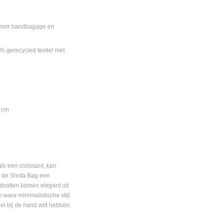
s voor handbagage en
 gerecycled textiel met
5 cm
ls een croissant, kan
s de Shota Bag een
dvatten komen elegant uit
n ware minimalistische stijl
nel bij de hand wilt hebben.