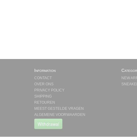
Information
Categor
CONTACT
NEW AR
OVER ONS
SNEAKE
PRIVACY POLICY
SHIPPING
RETOUREN
MEEST GESTELDE VRAGEN
ALGEMENE VOORWAARDEN
Withdrawal