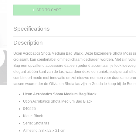
ADD TO CART
Specifications
Product code
4262370086879
Description
EAN code
4262370086879
Ucon Acrobatics Shota Medium Bag Black. Deze bijzondere Shota Moss se
croissant, kan comfortabel om het lichaam gedragen worden. Met zijn volum
Bag een opvallend accessoire dat een gedurfd accent aan je look toevoe
elegant uit één kant van de tas, waardoor deze een uniek, sculpturaal silho
combineert mode met innovatie en zet nieuwe normen voor duurzame prod
tassen waaronder de Olivia en Shota tas zijn in Gouda te koop bij de B
Ucon Acrobatics Shota Medium Bag Black
Ucon Acrobatics Shota Medium Bag Black
040525
Kleur: Black
Serie: Shota tas
Afmeting: 38 x 52 x 21 cm