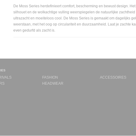
De Moss Series herdefinieert comfort, bescherming en bewust design. He
silhouet en de wolkachtige vulling weerspiegelen de natuurlijke zachtheid 
ultrazacht en moeiteloos cool. De Moss Series is gemaakt om dagelijks geb
weerstaan, met het oog op circulariteit en duurzaamheid. Laat je zachte ka
even gedurfd als zacht is.
ies
RIVALS
FASHION
ACCESSOIRES
RS
HEADWEAR