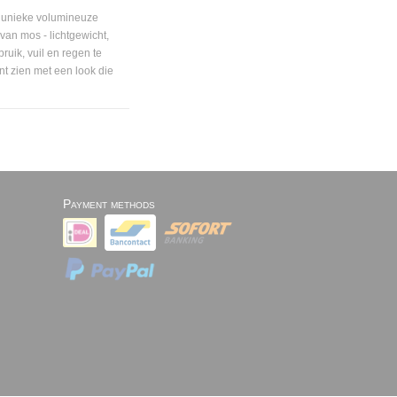
t unieke volumineuze
van mos - lichtgewicht,
ruik, vuil en regen te
nt zien met een look die
Payment methods