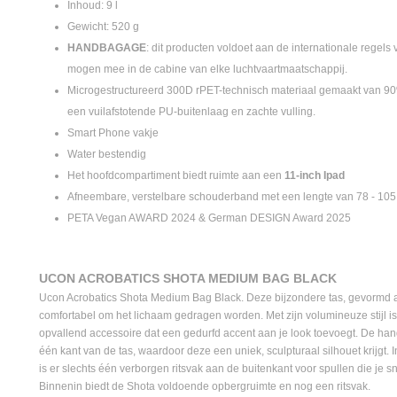
Inhoud: 9 l
Gewicht: 520 g
HANDBAGAGE
: dit producten voldoet aan de internationale regel
mogen mee in de cabine van elke luchtvaartmaatschappij.
Microgestructureerd 300D rPET-technisch materiaal gemaakt van 90%
een vuilafstotende PU-buitenlaag en zachte vulling.
Smart Phone vakje
Water bestendig
Het hoofdcompartiment biedt ruimte aan een
11-inch Ipad
Afneembare, verstelbare schouderband met een lengte van 78 - 10
PETA Vegan AWARD 2024 & German DESIGN Award 2025
UCON ACROBATICS SHOTA MEDIUM BAG BLACK
Ucon Acrobatics Shota Medium Bag Black. Deze bijzondere tas, gevormd a
comfortabel om het lichaam gedragen worden. Met zijn volumineuze stijl i
opvallend accessoire dat een gedurfd accent aan je look toevoegt. De han
één kant van de tas, waardoor deze een uniek, sculpturaal silhouet krijgt. I
is er slechts één verborgen ritsvak aan de buitenkant voor spullen die je s
Binnenin biedt de Shota voldoende opbergruimte en nog een ritsvak.