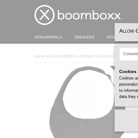
Allow 
NEW ARRIVALS
SNEAKERS
FASHION
H
Consent
Home
>
ACCESSOIRES
>
TASSEN
>
UCON ACROBATICS
>
Cookies 
RECYCLE
Cookies ar
personaliz
to informa
data they 