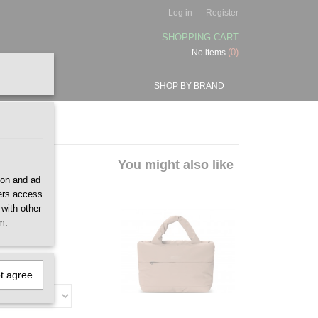
Log in
Register
SHOPPING CART
(0)
No items
SHOP BY BRAND
m Bag
You might also like
ion and ad
ners access
 with other
m.
ot agree