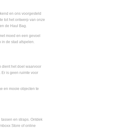
rkend en ons voorgesteld
de tot het ontwerp van onze
 en de Haul Bag.
 met moed en een gevoel
 in de stad afspelen.
em dient het doel waarvoor
. Er is geen ruimte voor
e en mooie objecten te
 tassen en straps. Ontdek
mboxx Store of online