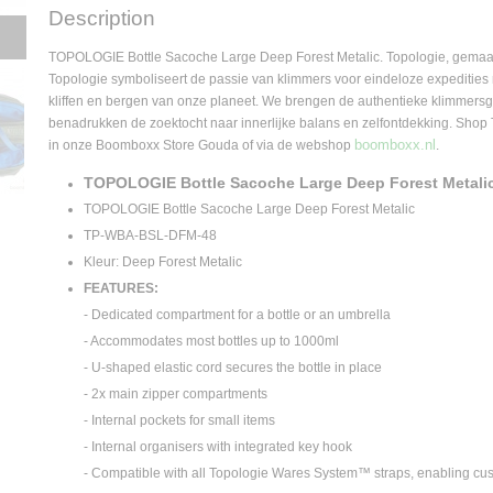
Product code
TP-WBA-BSL-DFM-4
Description
Supplier product code
TP-WBA-BSL-DFM-4
TOPOLOGIE Bottle Sacoche Large Deep Forest Metalic. Topologie, gemaa
Topologie symboliseert de passie van klimmers voor eindeloze expedities
kliffen en bergen van onze planeet. We brengen de authentieke klimmersge
benadrukken de zoektocht naar innerlijke balans en zelfontdekking. Shop 
boomboxx.nl
in onze Boomboxx Store Gouda of via de webshop
.
TOPOLOGIE Bottle Sacoche Large Deep Forest Metali
TOPOLOGIE Bottle Sacoche Large Deep Forest Metalic
TP-WBA-BSL-DFM-48
Kleur: Deep Forest Metalic
FEATURES:
- Dedicated compartment for a bottle or an umbrella
- Accommodates most bottles up to 1000ml
- U-shaped elastic cord secures the bottle in place
- 2x main zipper compartments
- Internal pockets for small items
- Internal organisers with integrated key hook
- Compatible with all Topologie Wares System™ straps, enabling cus