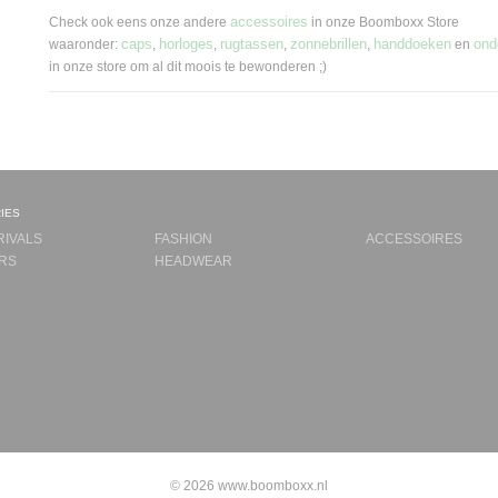
accessoires
Check ook eens onze andere
in onze Boomboxx Store
caps
horloges
rugtassen
zonnebrillen
handdoeken
ond
waaronder:
,
,
,
,
en
in onze store om al dit moois te bewonderen ;)
ies
RIVALS
FASHION
ACCESSOIRES
RS
HEADWEAR
© 2026 www.boomboxx.nl