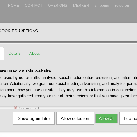
HOME
CONTACT
OVER ONS
MERKEN
shipping
retouren
Cookies Options
EADWEAR
ACCESSOIRES
Details
About
IE Bottle Sacoche Large Deep Forest Metalic
TOPOLOGIE Bottle Sacoche L
are used on this website
AP
e used by us for traffic analysis, social media feature provision, and informat
Forest Metalic
ation. Additionally, we grant our social media, advertising, and analytics part
tion about how you use our site. They may use this information in conjunction
€ 100,00
may have gathered from your use of their services or that you have given the
(including VAT 21%)
✘
Not in stock
Show again later
Allow selection
Allow all
I do n
Specifications