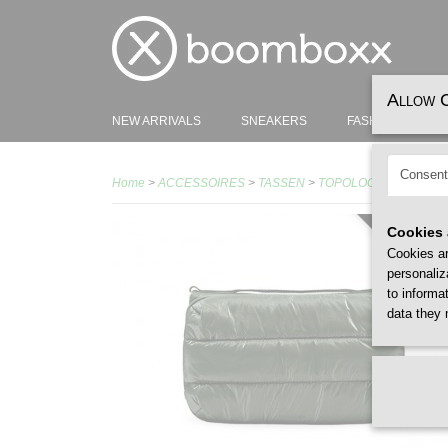
Allow 
NEW ARRIVALS
SNEAKERS
FASHION
H
Consent
Home
>
ACCESSOIRES
>
TASSEN
>
TOPOLOGIE
>
TOPOLOG
Cookies 
EXCL. STR
Cookies ar
personaliz
to informa
data they 