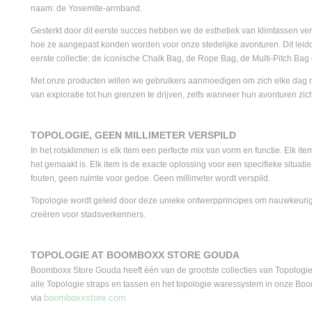
naam: de Yosemite-armband.
Gesterkt door dit eerste succes hebben we de esthetiek van klimtassen ve
hoe ze aangepast konden worden voor onze stedelijke avonturen. Dit leid
eerste collectie: de iconische Chalk Bag, de Rope Bag, de Multi-Pitch Bag
Met onze producten willen we gebruikers aanmoedigen om zich elke dag
van exploratie tot hun grenzen te drijven, zelfs wanneer hun avonturen zich
TOPOLOGIE, GEEN MILLIMETER VERSPILD
In het rotsklimmen is elk item een perfecte mix van vorm en functie. Elk it
het gemaakt is. Elk item is de exacte oplossing voor een specifieke situatie
fouten, geen ruimte voor gedoe. Geen millimeter wordt verspild.
Topologie wordt geleid door deze unieke ontwerpprincipes om nauwkeurig
creëren voor stadsverkenners.
TOPOLOGIE AT BOOMBOXX STORE GOUDA
Boomboxx Store Gouda heeft één van de grootste collecties van Topologie
alle Topologie straps en tassen en het topologie waressystem in onze Boo
boomboxxstore.com
via