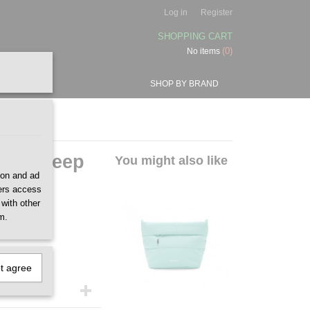
Log in
Register
SHOPPING CART
(0)
No items
SHOP BY BRAND
arge Deep
You might also like
ion and ad
ners access
 with other
m.
ot agree