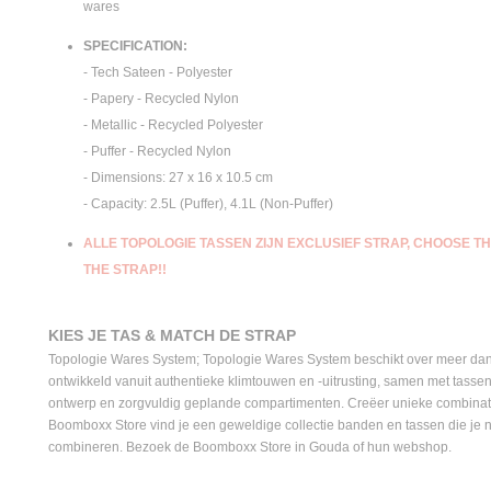
wares
SPECIFICATION:
- Tech Sateen - Polyester
- Papery - Recycled Nylon
- Metallic - Recycled Polyester
- Puffer - Recycled Nylon
- Dimensions: 27 x 16 x 10.5 cm
- Capacity: 2.5L (Puffer), 4.1L (Non-Puffer)
ALLE TOPOLOGIE TASSEN ZIJN EXCLUSIEF STRAP, CHOOSE 
THE STRAP!!
KIES JE TAS & MATCH DE STRAP
Topologie Wares System; Topologie Wares System beschikt over meer dan
ontwikkeld vanuit authentieke klimtouwen en -uitrusting, samen met tasse
ontwerp en zorgvuldig geplande compartimenten. Creëer unieke combinaties 
Boomboxx Store vind je een geweldige collectie banden en tassen die je 
combineren. Bezoek de Boomboxx Store in Gouda of hun webshop.