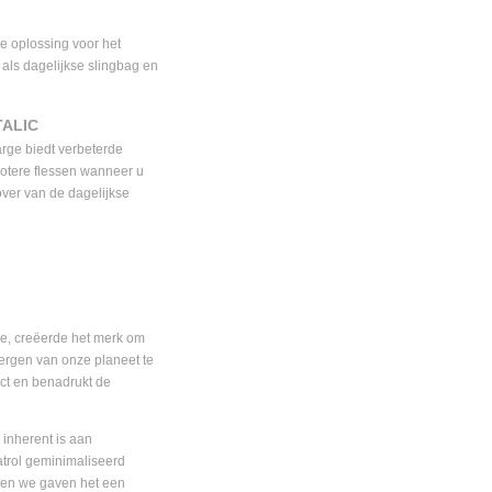
e oplossing voor het
als dagelijkse slingbag en
ALIC
rge biedt verbeterde
rotere flessen wanneer u
over van de dagelijkse
ie, creëerde het merk om
bergen van onze planeet te
ct en benadrukt de
 inherent is aan
atrol geminimaliseerd
 en we gaven het een