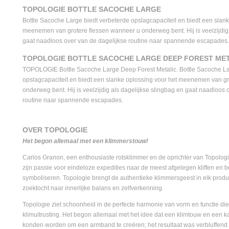
TOPOLOGIE BOTTLE SACOCHE LARGE
Bottle Sacoche Large biedt verbeterde opslagcapaciteit en biedt een slank
meenemen van grotere flessen wanneer u onderweg bent. Hij is veelzijdig 
gaat naadloos over van de dagelijkse routine naar spannende escapades.
TOPOLOGIE BOTTLE SACOCHE LARGE DEEP FOREST MET
TOPOLOGIE Bottle Sacoche Large Deep Forest Metalic. Bottle Sacoche La
opslagcapaciteit en biedt een slanke oplossing voor het meenemen van g
onderweg bent. Hij is veelzijdig als dagelijkse slingbag en gaat naadloos 
routine naar spannende escapades.
OVER TOPOLOGIE
Het begon allemaal met een klimmerstouw!
Carlos Granon, een enthousiaste rotsklimmer en de oprichter van Topolog
zijn passie voor eindeloze expedities naar de meest afgelegen kliffen en 
symboliseren. Topologie brengt de authentieke klimmersgeest in elk produ
zoektocht naar innerlijke balans en zelfverkenning.
Topologie ziet schoonheid in de perfecte harmonie van vorm en functie die
klimuitrusting. Het begon allemaal met het idee dat een klimtouw en een k
konden worden om een armband te creëren; het resultaat was verbluffend