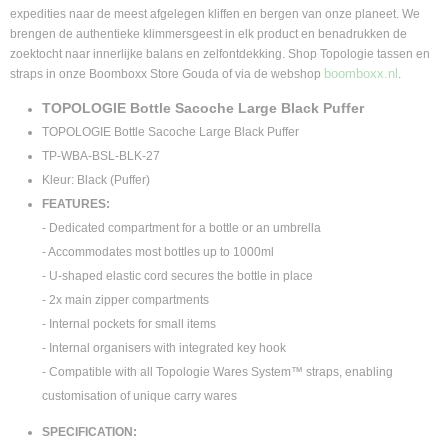
expedities naar de meest afgelegen kliffen en bergen van onze planeet. We
Supplier product code
brengen de authentieke klimmersgeest in elk product en benadrukken de
TP-WBA-BSL-BLK-27
zoektocht naar innerlijke balans en zelfontdekking. Shop Topologie tassen en
boomboxx.nl
straps in onze Boomboxx Store Gouda of via de webshop
.
TOPOLOGIE Bottle Sacoche Large Black Puffer
TOPOLOGIE Bottle Sacoche Large Black Puffer
TP-WBA-BSL-BLK-27
Kleur: Black (Puffer)
FEATURES:
- Dedicated compartment for a bottle or an umbrella
- Accommodates most bottles up to 1000ml
- U-shaped elastic cord secures the bottle in place
- 2x main zipper compartments
- Internal pockets for small items
- Internal organisers with integrated key hook
- Compatible with all Topologie Wares System™ straps, enabling
customisation of unique carry wares
SPECIFICATION: