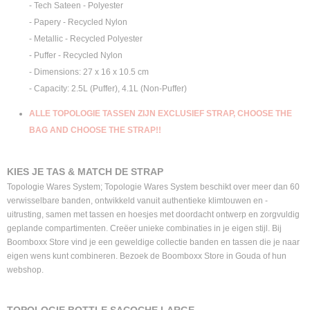
- Tech Sateen - Polyester
- Papery - Recycled Nylon
- Metallic - Recycled Polyester
- Puffer - Recycled Nylon
- Dimensions: 27 x 16 x 10.5 cm
- Capacity: 2.5L (Puffer), 4.1L (Non-Puffer)
ALLE TOPOLOGIE TASSEN ZIJN EXCLUSIEF STRAP, CHOOSE THE
BAG AND CHOOSE THE STRAP!!
KIES JE TAS & MATCH DE STRAP
Topologie Wares System; Topologie Wares System beschikt over meer dan 60
verwisselbare banden, ontwikkeld vanuit authentieke klimtouwen en -
uitrusting, samen met tassen en hoesjes met doordacht ontwerp en zorgvuldig
geplande compartimenten. Creëer unieke combinaties in je eigen stijl. Bij
Boomboxx Store vind je een geweldige collectie banden en tassen die je naar
eigen wens kunt combineren. Bezoek de Boomboxx Store in Gouda of hun
webshop.