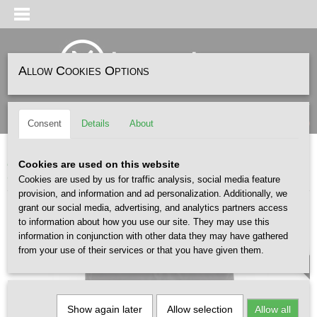
Allow Cookies Options
Log in
Register
SHOPPING CART
(0)
Consent
Details
About
No items
Home
>
ACCESSOIRES
>
TASSEN
>
TOPOLOGIE
>
TOPOLOGIE Bottle
Cookies are used on this website
Sacoche Large Black Puffer
Cookies are used by us for traffic analysis, social media feature
provision, and information and ad personalization. Additionally, we
grant our social media, advertising, and analytics partners access
Excl. STRAP
to information about how you use our site. They may use this
information in conjunction with other data they may have gathered
from your use of their services or that you have given them.
Show again later
Allow selection
Allow all