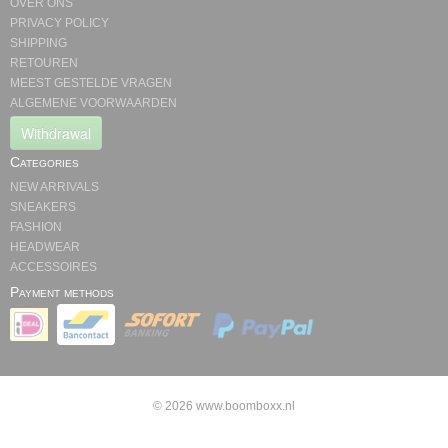
OVER ONS
PRIVACY POLICY
SHIPPING
RETOUREN
MEEST GESTELDE VRAGEN
ALGEMENE VOORWAARDEN
Withdrawal
Categories
NEW ARRIVALS
SNEAKERS
FASHION
HEADWEAR
ACCESSOIRES
Payment methods
© 2026 www.boomboxx.nl