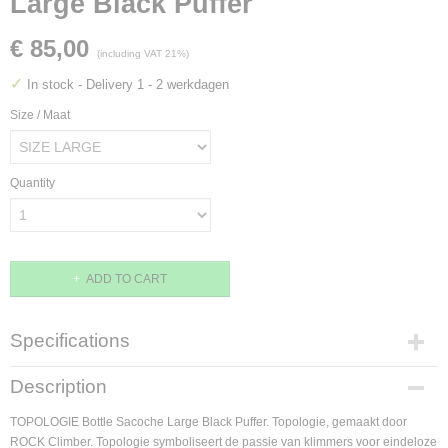
Large Black Puffer
€ 85,00
(including VAT 21%)
✓
In stock
- Delivery 1 - 2 werkdagen
Size / Maat
Quantity
ADD TO CART
Specifications
Product code
Description
4894961013485
EAN code
TOPOLOGIE Bottle Sacoche Large Black Puffer. Topologie, gemaakt door
4894961013485
ROCK Climber. Topologie symboliseert de passie van klimmers voor eindeloze