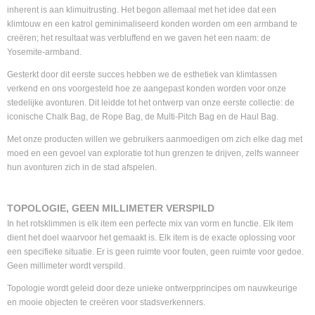
inherent is aan klimuitrusting. Het begon allemaal met het idee dat een
klimtouw en een katrol geminimaliseerd konden worden om een armband te
creëren; het resultaat was verbluffend en we gaven het een naam: de
Yosemite-armband.
Gesterkt door dit eerste succes hebben we de esthetiek van klimtassen
verkend en ons voorgesteld hoe ze aangepast konden worden voor onze
stedelijke avonturen. Dit leidde tot het ontwerp van onze eerste collectie: de
iconische Chalk Bag, de Rope Bag, de Multi-Pitch Bag en de Haul Bag.
Met onze producten willen we gebruikers aanmoedigen om zich elke dag met
moed en een gevoel van exploratie tot hun grenzen te drijven, zelfs wanneer
hun avonturen zich in de stad afspelen.
TOPOLOGIE, GEEN MILLIMETER VERSPILD
In het rotsklimmen is elk item een perfecte mix van vorm en functie. Elk item
dient het doel waarvoor het gemaakt is. Elk item is de exacte oplossing voor
een specifieke situatie. Er is geen ruimte voor fouten, geen ruimte voor gedoe.
Geen millimeter wordt verspild.
Topologie wordt geleid door deze unieke ontwerpprincipes om nauwkeurige
en mooie objecten te creëren voor stadsverkenners.