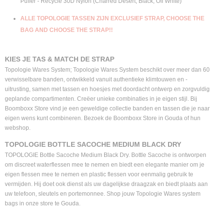
Puffer - Recycle 30D Nylon (Charred Desert, Black, Off White)
ALLE TOPOLOGIE TASSEN ZIJN EXCLUSIEF STRAP, CHOOSE THE
BAG AND CHOOSE THE STRAP!!
KIES JE TAS & MATCH DE STRAP
Topologie Wares System; Topologie Wares System beschikt over meer dan 60
verwisselbare banden, ontwikkeld vanuit authentieke klimtouwen en -
uitrusting, samen met tassen en hoesjes met doordacht ontwerp en zorgvuldig
geplande compartimenten. Creëer unieke combinaties in je eigen stijl. Bij
Boomboxx Store vind je een geweldige collectie banden en tassen die je naar
eigen wens kunt combineren. Bezoek de Boomboxx Store in Gouda of hun
webshop.
TOPOLOGIE BOTTLE SACOCHE MEDIUM BLACK DRY
TOPOLOGIE Bottle Sacoche Medium Black Dry. Bottle Sacoche is ontworpen
om discreet waterflessen mee te nemen en biedt een elegante manier om je
eigen flessen mee te nemen en plastic flessen voor eenmalig gebruik te
vermijden. Hij doet ook dienst als uw dagelijkse draagzak en biedt plaats aan
uw telefoon, sleutels en portemonnee. Shop jouw Topologie Wares system
bags in onze store te Gouda.