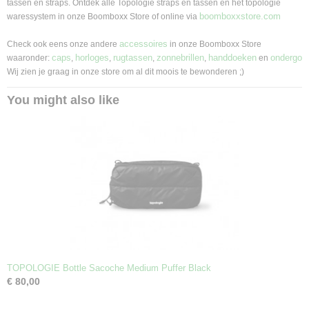
tassen en straps. Ontdek alle Topologie straps en tassen en het topologie
boomboxxstore.com
waressystem in onze Boomboxx Store of online via
accessoires
Check ook eens onze andere
in onze Boomboxx Store
caps
horloges
rugtassen
zonnebrillen
handdoeken
ondergoe
waaronder:
,
,
,
,
en
Wij zien je graag in onze store om al dit moois te bewonderen ;)
You might also like
TOPOLOGIE Bottle Sacoche Medium Puffer Black
€ 80,00