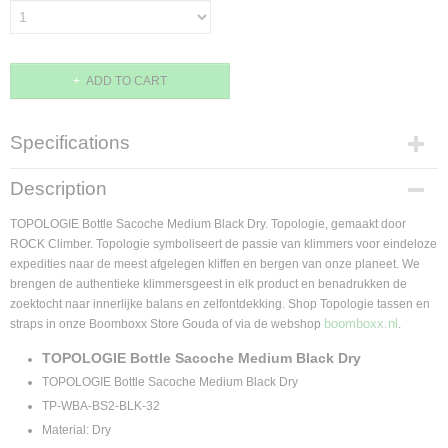
ADD TO CART
Specifications
Product code
Description
4895227948961
EAN code
TOPOLOGIE Bottle Sacoche Medium Black Dry. Topologie, gemaakt door
4895227948961
ROCK Climber. Topologie symboliseert de passie van klimmers voor eindeloze
expedities naar de meest afgelegen kliffen en bergen van onze planeet. We
Supplier product code
brengen de authentieke klimmersgeest in elk product en benadrukken de
TP-WBA-BS2-BLK-32
zoektocht naar innerlijke balans en zelfontdekking. Shop Topologie tassen en
boomboxx.nl
straps in onze Boomboxx Store Gouda of via de webshop
.
TOPOLOGIE Bottle Sacoche Medium Black Dry
TOPOLOGIE Bottle Sacoche Medium Black Dry
TP-WBA-BS2-BLK-32
Material: Dry