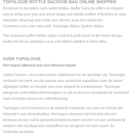
TOPOLOGIE BOTTLE SACOCHE BAG ONLINE SHOPPEN
Designed to discretely carry water bottles, Bottle Sacoche offers an elegant
way to bring your own and avoid single-use plastic bottles. It doubles as your
everyday sling bag and holds your phone, keys and wallet too.
Customize your own style with Topologie Wares System straps.
The seasonal puffer edition adds a soft and puffy touch to the sleek design,
perfect for those seeking a cosy and stylish addition to their attire.
OVER TOPOLOGIE
Het begon allemaal met een klimmerstouw!
Carlos Granon, een enthousiaste rotsklimmer en de oprichter van Topologie,
creëerde het merk om zijn passie voor eindeloze expedities naar de meest
afgelegen kliffen en bergen van onze planeet te symboliseren. Topologie
brengt de authentieke klimmersgeest in elk product en benadrukt de zoektocht
naar innerlijke balans en zelfverkenning.
Topologie ziet schoonheid in de perfecte harmonie van vorm en functie die
inherent is aan klimuitrusting. Het begon allemaal met het idee dat een
klimtouw en een katrol geminimaliseerd konden worden om een armband te
creëren; het resultaat was verbluffend en we gaven het een naam: de
Yosemite-armband.