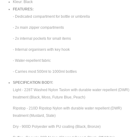
Kleur: Black
FEATURES:
- Dedicated compartment for bottle or umbrella
- 2x main zipper compartments
- 2x internal pockets for small items
- Internal organisers with key hook
- Water-repellent fabric
- Carries most 500ml to 1000ml bottles
SPECIFICATION BODY:
Light - 228T Washed Nylon Taslon with durable water repellent (DWR)
treatment (Black, Moss, Future Blue, Peach)
Ripstop - 210D Ripstop Nylon with durable water repellent (DWR)
treatment (Mustard, Slate)
Dry - 900D Polyester with PU coating (Black, Bronze)