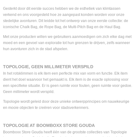
Gesterkt door dit eerste succes hebben we de esthetiek van klimtassen
verkend en ons voorgesteld hoe ze aangepast konden worden voor onze
stedelijke avonturen. Dit leidde tot het ontwerp van onze eerste collectie: de
iconische Chalk Bag, de Rope Bag, de Multi-Pitch Bag en de Haul Bag.
Met onze producten willen we gebruikers aanmoedigen om zich elke dag met
moed en een gevoel van exploratie tot hun grenzen te drijven, zelfs wanneer
hun avonturen zich in de stad afspelen.
TOPOLOGIE, GEEN MILLIMETER VERSPILD
In het rotsklimmen is elk item een perfecte mix van vorm en functie. Elk item
dient het doel waarvoor het gemaakt is. Elk item is de exacte oplossing voor
een specifieke situatie. Er is geen ruimte voor fouten, geen ruimte voor gedoe.
Geen millimeter wordt verspild.
Topologie wordt geleid door deze unieke ontwerpprincipes om nauwkeurige
en mooie objecten te creëren voor stadsverkenners.
TOPOLOGIE AT BOOMBOXX STORE GOUDA
Boomboxx Store Gouda heeft één van de grootste collecties van Topologie