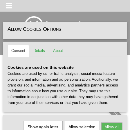
Allow Cookies Options
Log in
Register
SHOPPING CART
(0)
Consent
Details
About
No items
Home
>
ACCESSOIRES
>
TASSEN
>
TOPOLOGIE Bottle Sacoche Medium
Cookies are used on this website
Black Dry
Cookies are used by us for traffic analysis, social media feature
provision, and information and ad personalization. Additionally, we
grant our social media, advertising, and analytics partners access
to information about how you use our site. They may use this
information in conjunction with other data they may have gathered
from your use of their services or that you have given them.
Excl. STRAP
Show again later
Allow selection
Allow all