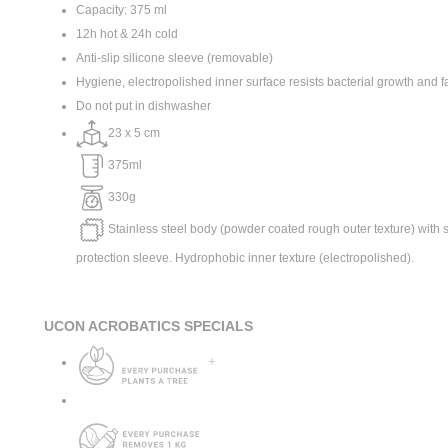
Capacity: 375 ml
12h hot & 24h cold
Anti-slip silicone sleeve (removable)
Hygiene, electropolished inner surface resists bacterial growth and fa
Do not put in dishwasher
23 x 5 cm
375ml
330g
Stainless steel body (powder coated rough outer texture) with s
protection sleeve. Hydrophobic inner texture (electropolished).
UCON ACROBATICS SPECIALS
+