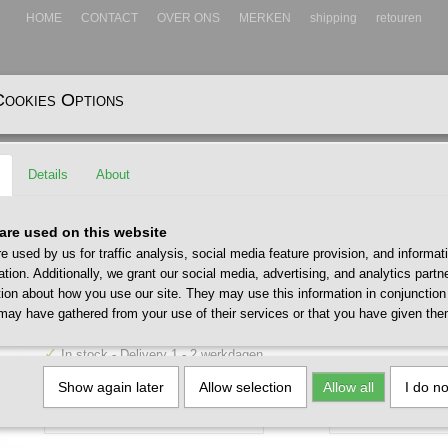
HOME
CONTACT
OVER ONS
MERKEN
shipping
retouren
Cookies Options
EADWEAR
ACCESSOIRES
Details
About
Bottle Lotus Series Rose
Ucon Acrobatics Akvo Bottle 
are used on this website
e used by us for traffic analysis, social media feature provision, and informat
Series Rose
ation. Additionally, we grant our social media, advertising, and analytics part
tion about how you use our site. They may use this information in conjunction
€ 40,00
may have gathered from your use of their services or that you have given the
(including VAT 21%)
✓
In stock
- Delivery 1 - 2 werkdagen
Size / Maat
Quantity
Show again later
Allow selection
Allow all
I do n