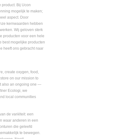
e product. Bij Ucon
enning mogelijk te maken;
eel aspect. Door
n onze kernwaarden hebben
werken. Wij geloven sterk
he producten voor een hele
e best mogelijke producten
e heeft ons gebracht naar
e, create oxygen, food,
 store on our mission to
ut also an ongoing one —
tner Ecologi, we
 and local communities
an de variëteit: een
gen waar anderen in een
onturen die geleefd
gemakkelijk te bewegen.
olueren. Nooit