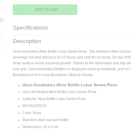
ADD TO CART
Specifications
Product code
097302325522
Description
Supplier product code
097302325522
Dimensions (l,w,h)
0 x 5 x 23 cm
Ucon Acrobatics Akvo Bottle Lotus Series Rose. The stainless steel vacuum
beverage hot and delicious for 12 hours and cold for 24 hours. On top of th
inner surface resists bacterial growth. Thanks to the removable anti-slip sil
lose grip. Ucon Acrobatics Bottles en Bagpacks koop je makkelijk, snel en v
Boomboxx.nl of in onze Boomboxx Store te Gouda.
Ucon Acrobatics Akvo Bottle Lotus Series Rose
Ucon Acrobatics Akvo Bottle Lotus Series Rose
Collectie: Akvo Bottle Lotus Series Rose
097302325522
Color: Rose
Stainless steel vacuum bottle
Dimensions: 23 x 5 cm