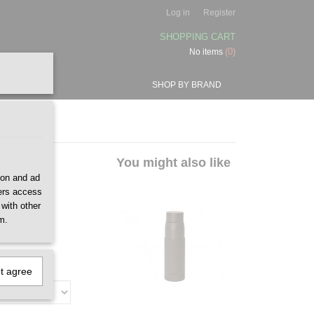
Log in
Register
SHOPPING CART
(0)
No items
SHOP BY BRAND
Lotus
You might also like
ion and ad
ners access
 with other
m.
ot agree