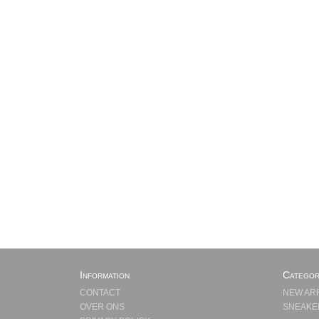
Information
Categor
CONTACT
NEW AR
OVER ONS
SNEAKE