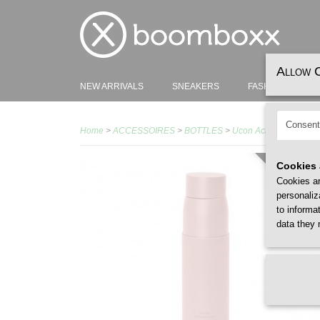
Allow 
NEW ARRIVALS
SNEAKERS
FASHION
H
Consent
Home
>
ACCESSOIRES
>
BOTTLES
>
Ucon Acrobatics Akvo 
Cookies 
VEGAN
Cookies ar
personaliz
to informa
data they 