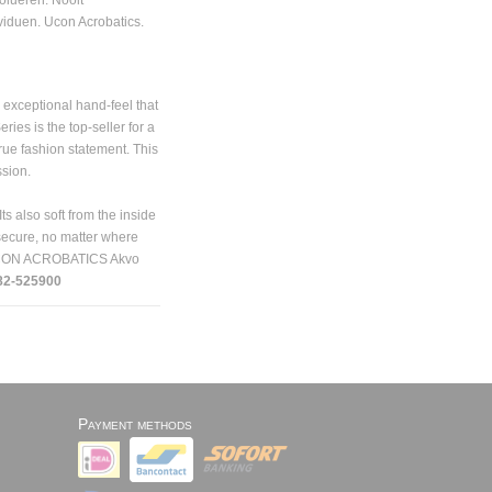
viduen. Ucon Acrobatics.
 exceptional hand-feel that
ies is the top-seller for a
true fashion statement. This
ssion.
Its also soft from the inside
 secure, no matter where
) UCON ACROBATICS Akvo
82-525900
Payment methods