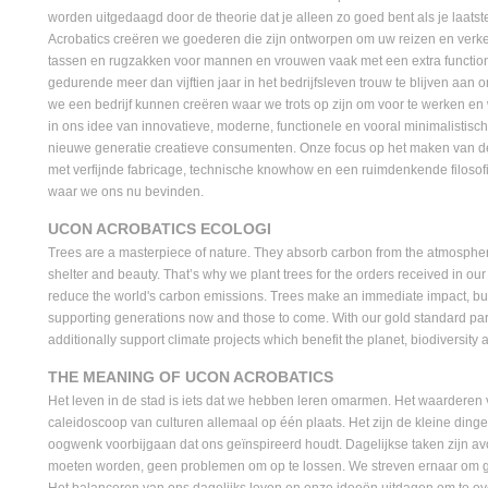
worden uitgedaagd door de theorie dat je alleen zo goed bent als je laatst
Acrobatics creëren we goederen die zijn ontworpen om uw reizen en verk
tassen en rugzakken voor mannen en vrouwen vaak met een extra function
gedurende meer dan vijftien jaar in het bedrijfsleven trouw te blijven aa
we een bedrijf kunnen creëren waar we trots op zijn om voor te werken en 
in ons idee van innovatieve, moderne, functionele en vooral minimalistisc
nieuwe generatie creatieve consumenten. Onze focus op het maken van d
met verfijnde fabricage, technische knowhow en een ruimdenkende filosofi
waar we ons nu bevinden.
UCON ACROBATICS ECOLOGI
Trees are a masterpiece of nature. They absorb carbon from the atmospher
shelter and beauty. That’s why we plant trees for the orders received in our
reduce the world's carbon emissions. Trees make an immediate impact, b
supporting generations now and those to come. With our gold standard par
additionally support climate projects which benefit the planet, biodiversity
THE MEANING OF UCON ACROBATICS
Het leven in de stad is iets dat we hebben leren omarmen. Het waarderen v
caleidoscoop van culturen allemaal op één plaats. Het zijn de kleine din
oogwenk voorbijgaan dat ons geïnspireerd houdt. Dagelijkse taken zijn av
moeten worden, geen problemen om op te lossen. We streven ernaar om 
Het balanceren van ons dagelijks leven en onze ideeën uitdagen om te ev