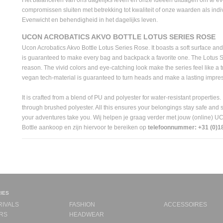
compromissen sluiten met betrekking tot kwaliteit of onze waarden als indi
Evenwicht en behendigheid in het dagelijks leven.
UCON ACROBATICS AKVO BOTTLE LOTUS SERIES ROSE
Ucon Acrobatics Akvo Bottle Lotus Series Rose. It boasts a soft surface and
is guaranteed to make every bag and backpack a favorite one. The Lotus Ser
reason. The vivid colors and eye-catching look make the series feel like a 
vegan tech-material is guaranteed to turn heads and make a lasting impre
It is crafted from a blend of PU and polyester for water-resistant properties. 
through brushed polyester. All this ensures your belongings stay safe and
your adventures take you. Wij helpen je graag verder met jouw (online
Bottle aankoop en zijn hiervoor te bereiken op
telefoonnummer: +31 (0)1
ies
RIVALS
FASHION
ACCESSOIRES
RS
HEADWEAR