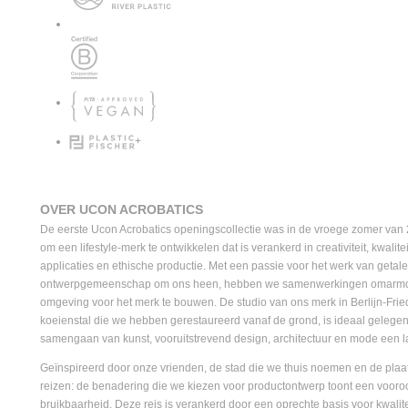
+
OVER UCON ACROBATICS
De eerste Ucon Acrobatics openingscollectie was in de vroege zomer van 
om een lifestyle-merk te ontwikkelen dat is verankerd in creativiteit, kwali
applicaties en ethische productie. Met een passie voor het werk van geta
ontwerpgemeenschap om ons heen, hebben we samenwerkingen omarmd 
omgeving voor het merk te bouwen. De studio van ons merk in Berlijn-Frie
koeienstal die we hebben gerestaureerd vanaf de grond, is ideaal gelegen 
samengaan van kunst, vooruitstrevend design, architectuur en mode een lan
Geïnspireerd door onze vrienden, de stad die we thuis noemen en de plaa
reizen: de benadering die we kiezen voor productontwerp toont een voor
bruikbaarheid. Deze reis is verankerd door een oprechte basis voor kwalit