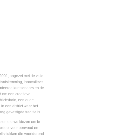
2001, opgezet met de visie
teitsafstemming, innovatieve
lenteerde kunstenaars en de
om een creatieve
drichshain, een oude
in een district waar het
g gevestigde traditie is.
tsen die we kiezen om te
oordeel voor eenvoud en
eitsstukken die voortdurend