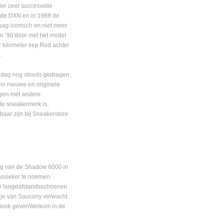
der zeer succesvolle
84 de DXN en in 1988 de
ag iconisch en niet meer
ren ’90 door met het model
kilometer liep Rod achter
.
de dag nog steeds gedragen
in nieuwe en originele
ngen met andere
te sneakermerk is,
baar zijn bij Sneakerstore
ng van de Shadow 6000 in
assieker te noemen
ste langeafstandsschoenen
 je van Saucony verwacht.
ke look gevenWelkom in de