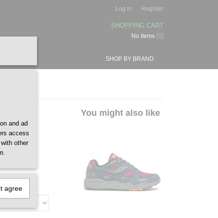
Log in
Register
SHOPPING CART
(0)
No items
SHOP BY BRAND
Dives
You might also like
ion and ad
ners access
 with other
m.
ot agree