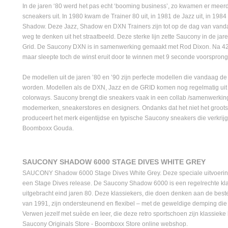
In de jaren ‘80 werd het pas echt ‘booming business’, zo kwamen er meer
scneakers uit. In 1980 kwam de Trainer 80 uit, in 1981 de Jazz uit, in 19
Shadow. Deze Jazz, Shadow en DXN Trainers zijn tot op de dag van vanda
weg te denken uit het straatbeeld. Deze sterke lijn zette Saucony in de ja
Grid. De Saucony DXN is in samenwerking gemaakt met Rod Dixon. Na 42 
maar sleepte toch de winst eruit door te winnen met 9 seconde voorsprong
De modellen uit de jaren ’80 en ’90 zijn perfecte modellen die vandaag 
worden. Modellen als de DXN, Jazz en de GRID komen nog regelmatig uit 
colorways. Saucony brengt die sneakers vaak in een collab /samenwerki
modemerken, sneakerstores en designers. Ondanks dat het niet het groots
produceert het merk eigentijdse en typische Saucony sneakers die verkrijg
Boomboxx Gouda.
SAUCONY SHADOW 6000 STAGE DIVES WHITE GREY
SAUCONY Shadow 6000 Stage Dives White Grey. Deze speciale uitvoeri
een Stage Dives release. De Saucony Shadow 6000 is een regelrechte kl
uitgebracht eind jaren 80. Deze klassiekers, die doen denken aan de be
van 1991, zijn ondersteunend en flexibel – met de geweldige demping die
Verwen jezelf met suède en leer, die deze retro sportschoen zijn klassie
Saucony Originals Store - Boomboxx Store online webshop.