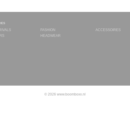
ies
RIVALS
FASHION
ACCESSOIRES
RS
HEADWEAR
© 2026 www.boomboxx.nl