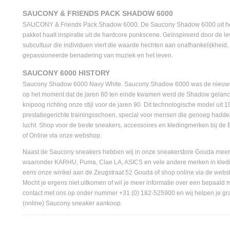
SAUCONY & FRIENDS PACK SHADOW 6000
SAUCONY & Friends Pack Shadow 6000. De Saucony Shadow 6000 uit he
pakket haalt inspiratie uit de hardcore punkscene. Geïnspireerd door de le
subcultuur die individuen viert die waarde hechten aan onafhankelijkheid,
gepassioneerde benadering van muziek en het leven.
SAUCONY 6000 HISTORY
Saucony Shadow 6000 Navy White. Saucony Shadow 6000 was de nieuwste
op het moment dat de jaren 80 ten einde kwamen werd de Shadow gelance
knipoog richting onze stijl voor de jaren 90. Dit technologische model uit
prestatiegerichte trainingsschoen, special voor mensen die genoeg had
lucht. Shop voor de beste sneakers, accessoires en kledingmerken bij d
of Online via onze webshop.
Naast de Saucony sneakers hebben wij in onze sneakerstore Gouda mee
waaronder KARHU, Puma, Clae LA, ASICS en vele andere merken in kled
eens onze winkel aan de Zeugstraat 52 Gouda of shop online via de we
Mocht je ergens niet uitkomen of wil je meer informatie over een bepaald
contact met ons op onder nummer +31 (0) 182-525900 en wij helpen je gr
(online) Saucony sneaker aankoop.