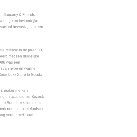
t Saucony & Friends-
vendige en invloedrijke
 sociaal bewustzijn en een
 release in de jaren 80,
erd met een duidelijke
 1988 was een
den van hype en warme
e Boomboxx Store te Gouda
r sneaker merken
ing en accessores. Bezoek
bshop Boomboxxstore.com.
 merk neem dan telefonisch
aag verder met jouw