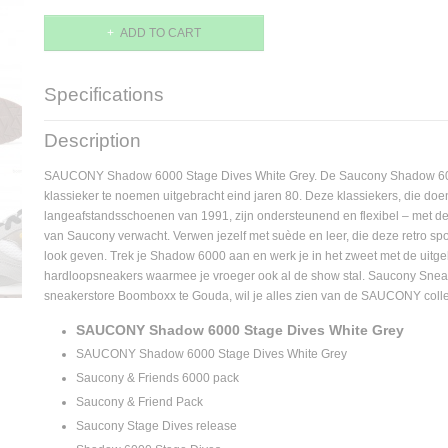
ADD TO CART
Specifications
Supplier product code
S70903-3
Description
SAUCONY Shadow 6000 Stage Dives White Grey. De Saucony Shadow 600
klassieker te noemen uitgebracht eind jaren 80. Deze klassiekers, die do
langeafstandsschoenen van 1991, zijn ondersteunend en flexibel – met d
van Saucony verwacht. Verwen jezelf met suède en leer, die deze retro spo
look geven. Trek je Shadow 6000 aan en werk je in het zweet met de uitg
hardloopsneakers waarmee je vroeger ook al de show stal. Saucony Sneak
sneakerstore Boomboxx te Gouda, wil je alles zien van de SAUCONY colle
SAUCONY Shadow 6000 Stage Dives White Grey
SAUCONY Shadow 6000 Stage Dives White Grey
Saucony & Friends 6000 pack
Saucony & Friend Pack
Saucony Stage Dives release