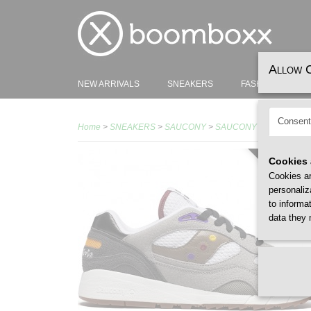
Allow 
NEW ARRIVALS
SNEAKERS
FASHION
H
Consent
Home
>
SNEAKERS
>
SAUCONY
>
SAUCONY Shadow 6000 S
Cookies 
LIMITED
Cookies ar
personaliz
to informa
data they 