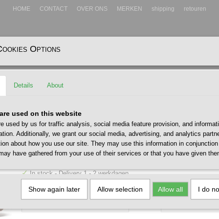
HOME
CONTACT
OVER ONS
MERKEN
shipping
retouren
Cookies Options
EADWEAR
ACCESSOIRES
Details
About
tage Dives White Grey
SAUCONY Shadow 6000 Stage 
are used on this website
e used by us for traffic analysis, social media feature provision, and informat
White Grey
ation. Additionally, we grant our social media, advertising, and analytics part
tion about how you use our site. They may use this information in conjunction
€ 160,00
may have gathered from your use of their services or that you have given the
(including VAT 21%)
✓
In stock
- Delivery 1 - 2 werkdagen
Size / Maat
Quantity
Show again later
Allow selection
Allow all
I do n