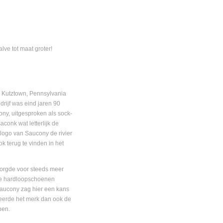
alve tot maat groter!
n Kutztown, Pennsylvania
rijf was eind jaren 90
y, uitgesproken als sock-
conk wat letterlijk de
 logo van Saucony de rivier
k terug te vinden in het
zorgde voor steeds meer
jke hardloopschoenen
Saucony zag hier een kans
eerde het merk dan ook de
pen.