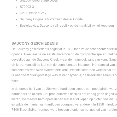
Shadow 6000 Stage Dives
S70903-3
Kleur: White / Grey
Saucony Originals & Premium dealer Gouda
Besteladvies: Saucony valt redelijk op de maat, bij twijfel koop een h
SAUCONY GESCHIEDENIS
De Saucony geschiedenis begint al in 1898 toen ze de schoenenfabriek i
opende. twee jaar na de eerste marathon op de olympische spelen. Het bed
gevestigd aan de Saucony Creek, waar de naam ook vandaan komt. Saucon
uh-knee, komt uit de taal van de Lenni Lenape Indianen. Het stamt af van sa
samenkomst van twee rivieren betekent. Wat niet iedereen weet is dat het
is waar de fabriek gevestigd was in Pennsylvania, de Kreek met Keien is oo
logo.
In de eerste helft van de 20e werd hardlopen steeds een populairder wat 
hardlopers en atleten. Het probleem was destijds dat er nog geen degeli
waren. De meeste hardlopers liepen met leer of liepen op bloten voeten. 
en wilde de manier van hardlopen voorgoed veranderen. In 1958 introduc
7446 Track Spike, hiermee werd het een pionier op het gebied van hardlo