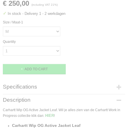
€ 250,00
(including VAT 21%)
✓
In stock
- Delivery 1 - 2 werkdagen
Size / Maat-1
Quantity
ADD TO CART
Specifications
Product code
Description
I034820.11.4O.M
Supplier product code
Carhartt Wip OG Active Jacket Leaf. Wil je alles zien van de Carhartt Work in
I034820.11.4O
HIER
Progress collectie klik dan:
!
Carhartt Wip OG Active Jacket Leaf