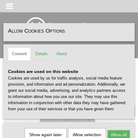
Allow Cookies Options
Log in
Register
SHOPPING CART
(0)
Consent
Details
About
No items
Home
>
FASHION
>
CARHARTT WIP
>
Carhartt Wip OG Active Jacket Leaf
Cookies are used on this website
Cookies are used by us for traffic analysis, social media feature
provision, and information and ad personalization. Additionally, we
grant our social media, advertising, and analytics partners access
UNISEX
to information about how you use our site. They may use this
information in conjunction with other data they may have gathered
from your use of their services or that you have given them.
Show again later
Allow selection
Allow all