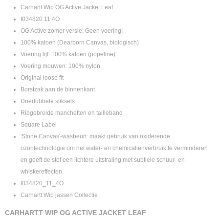
Carhartt Wip OG Active Jacket Leaf
I034820.11.4O
OG Active zomer versie: Geen voering!
100% katoen (Dearborn Canvas, biologisch)
Voering lijf: 100% katoen (popeline)
Voering mouwen: 100% nylon
Original loose fit
Borstzak aan de binnenkant
Driedubbele stiksels
Ribgebreide manchetten en tailleband
Square Label
'Stone Canvas'-wasbeurt: maakt gebruik van oxiderende
ozontechnologie om het water- en chemicaliënverbruik te verminderen
en geeft de stof een lichtere uitstraling met subtiele schuur- en
whiskereffecten.
I034820_11_4O
Carhartt Wip jassen Collectie
CARHARTT WIP OG ACTIVE JACKET LEAF