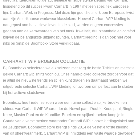
direct aangetrokken tot de authentieke en supersterke kleding van carhartt.
Inspelend op dit succes kwam Carhartt in 1997 met een specifiek Europese
lijn: Carhartt Work in Progress. Met deze lijn geeft het merk een Europese twist
aan zijn Amerikaanse workwear klassiekers. Hoewel Carhartt WIP kleding is
aangepast aan het actieve leven in de stad, worden er geen concessies
gedaan aan de kernwaarden van het merk. Kwaliteit, duurzaamheid en comfort
blijven de belangrijkste uitgangspunten. Carhartt kleding is dan ook niet voor
niks bij (ons) de Boomboxx Store verkrijgbaar.
CARHARTT WIP BROEKEN COLLECTIE
Bij Boomboxx selecteren we elk seizoen met zorg de beste T-shirts en meest te
gekke Carhartt wip shirts voor jou. Onze hand-picked collectie zorgt ervoor dat
je altijd de nieuwste trends en stijlen kunt dragen en daarnaast hebben we
uitgebreide selectie Carhartt WIP kleding, ontworpen om perfect aan te sluiten
bij het actieve stadsleven.
Boomboxx heeft ieder seizoen weer een ruime collectie spijkerbroeken en
chinos van Carhartt WIP Waaronder de Newel pant, Double Knee pant, Single
Knee, Master Pant en de Klondike. Broeken en spijkerbroeken koop je in
Gouda van diverse merken waaronder Carhartt WIP in onze kledingwinkel aan
de Zeugstraat. Boomboxx store brengt sinds 2014 de vestet e tofste kleding
van dit streetwear merk. Carhartt WIP is inmiddels een vaste waarde geworden