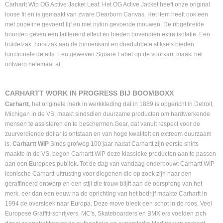
Carhartt Wip OG Active Jacket Leaf. Het OG Active Jacket heeft onze original
loose fit en is gemaakt van zware Dearborn Canvas. Het item heeft ook een
met popeline gevoerd lijf en met nylon gevoerde mouwen. De ribgebreide
boorden geven een taillerend effect en bieden bovendien extra isolatie. Een
buidelzak, borstzak aan de binnenkant en driedubbele stiksels bieden
functionele details. Een geweven Square Label op de voorkant maakt het
ontwerp helemaal af.
CARHARTT WORK IN PROGRESS BIJ BOOMBOXX
Carhartt
, het originele merk in werkkleding dat in 1889 is opgericht in Detroit,
Michigan in de VS, maakt sindsdien duurzame producten om hardwerkende
mensen te assisteren en te beschermen.Gear, dat vanuit respect voor de
zuurverdiende dollar is ontstaan en van hoge kwaliteit en extreem duurzaam
is.
Carhartt WIP
Sinds grofweg 100 jaar nadat Carhartt zijn eerste shirts
maakte in de VS, begon Carhartt WIP deze klassieke producten aan te passen
aan een Europees publiek. Tot de dag van vandaag onderbouwt Carhartt WIP
iconische Carhartt-uitrusting voor diegenen die op zoek zijn naar een
geraffineerd ontwerp en een stijl die trouw blijft aan de oorsprong van het
merk. eer dan een eeuw na de oprichting van het bedrijf maakte Carhartt in
1994 de oversteek naar Europa. Deze move bleek een schot in de roos. Veel
Europese Graffiti-schrijvers, MC's, Skateboarders en BMX’ers voelden zich